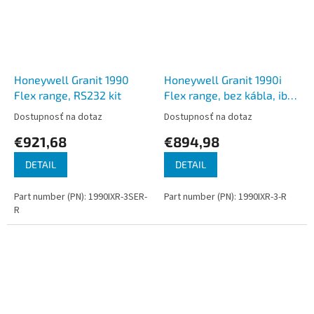
Honeywell Granit 1990
Honeywell Granit 1990i
Flex range, RS232 kit
Flex range, bez kábla, iba
skener
Dostupnosť na dotaz
Dostupnosť na dotaz
€921,68
€894,98
DETAIL
DETAIL
Part number (PN): 1990IXR-3SER-
Part number (PN): 1990IXR-3-R
R