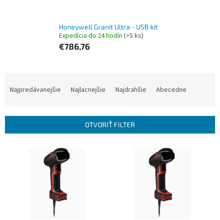
Honeywell Granit Ultra - USB kit
Expedícia do 24 hodín
(>5 ks)
€786,76
R
a
Najpredávanejšie
Najlacnejšie
Najdrahšie
Abecedne
d
e
n
OTVORIŤ FILTER
i
e
V
p
ý
r
p
o
i
d
s
u
p
k
r
t