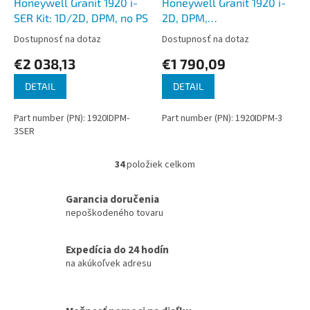
Honeywell Granit 1920 i-
Honeywell Granit 1920 i-
SER Kit: 1D/2D, DPM, no PS
2D, DPM,
RS232/USB/KBW, vibrator
Dostupnosť na dotaz
Dostupnosť na dotaz
€2 038,13
€1 790,09
DETAIL
DETAIL
Part number (PN): 1920IDPM-
Part number (PN): 1920IDPM-3
3SER
34
položiek celkom
O
v
l
Garancia doručenia
á
nepoškodeného tovaru
d
a
c
Expedícia do 24 hodín
i
na akúkoľvek adresu
e
p
r