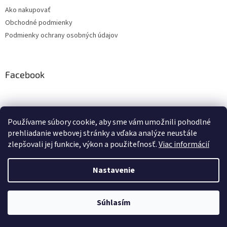
Ako nakupovať
Obchodné podmienky
Podmienky ochrany osobných údajov
Facebook
Používame súbory cookie, aby sme vám umožnili pohodlné
PRESMONT.IT
prehliadanie webovej stránky a vďaka analýze neustále
zlepšovali jej funkcie, výkon a použiteľnosť.
Viac informácií
Nastavenie
Vytvoril Shoptet
Súhlasím
Copyright 2026
PRESMONT.IT - Eshop
. Všetky práva vyhradené.