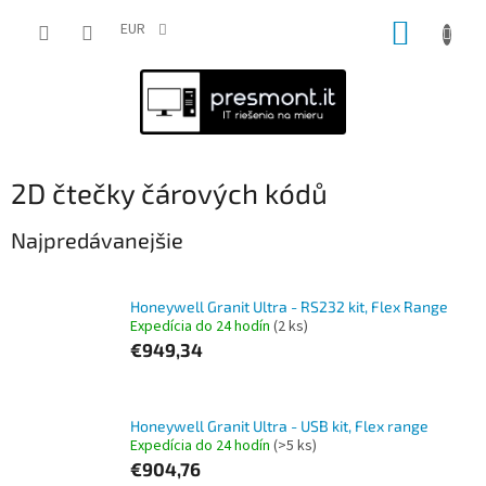
Prejsť
NÁKUP
na
EUR
obsah
KOŠÍK
2D čtečky čárových kódů
Najpredávanejšie
Honeywell Granit Ultra - RS232 kit, Flex Range
Expedícia do 24 hodín
(2 ks)
€949,34
Honeywell Granit Ultra - USB kit, Flex range
Expedícia do 24 hodín
(>5 ks)
€904,76