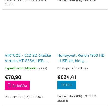
Part number (PN): EHE0006
2USB
VIRTUOS - CCD 2D čítačka
Honeywell Xenon 1950 HD
Virtuos HT-855A, USB,
- USB kit, biely,
čierna
disinfectant-ready
Expedícia do 24 hodín
(>5 ks)
Dostupnosť na dotaz
housings scanner -
€70,90
€624,41
novinka !
DETAIL
Do košíka
Part number (PN): 1950HHD-
Part number (PN): EHE0004
5USB-R