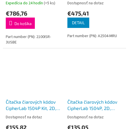
kódov, dlhý dosah, USB
Expedícia do 24 hodín
(>5 ks)
Dostupnosť na dotaz
€786,76
€475,41
DETAIL
Do košíka
Part number (PN): A2504-MRU
Part number (PN): 2100ISR-
3USBE
Čítačka čiarových kódov
Čítačka čiarových kódov
CipherLab 1504P Kit, 2D,
CipherLab 1504P, 2D,
čierna, USB, stojan
čierna, USB
Dostupnosť na dotaz
Dostupnosť na dotaz
€155,82
€135,05