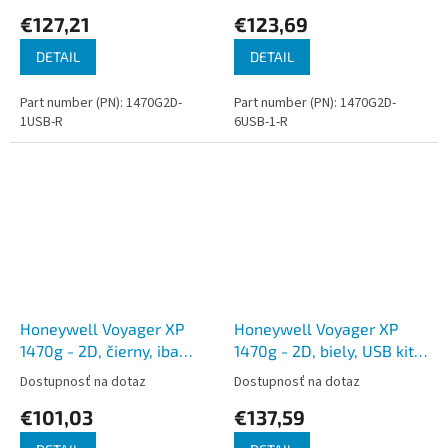
1,5 m kábel, stojan
€127,21
€123,69
DETAIL
DETAIL
Part number (PN): 1470G2D-
Part number (PN): 1470G2D-
1USB-R
6USB-1-R
Honeywell Voyager XP
Honeywell Voyager XP
1470g - 2D, čierny, iba
1470g - 2D, biely, USB kit,
scanner
1,5 m kábel, stojan
Dostupnosť na dotaz
Dostupnosť na dotaz
€101,03
€137,59