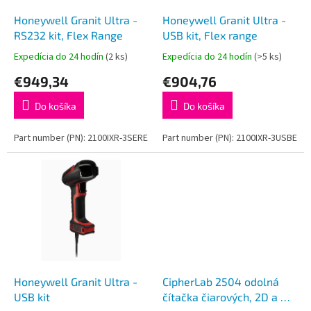
o
o
d
Honeywell Granit Ultra -
Honeywell Granit Ultra -
v
u
RS232 kit, Flex Range
USB kit, Flex range
k
Expedícia do 24 hodín
(2 ks)
Expedícia do 24 hodín
(>5 ks)
t
€949,34
€904,76
o
v
Do košíka
Do košíka
Part number (PN): 2100IXR-3SERE
Part number (PN): 2100IXR-3USBE
Honeywell Granit Ultra -
CipherLab 2504 odolná
USB kit
čítačka čiarových, 2D a QR