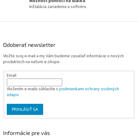
Možnosť pomoci na diaľku
v
Inštalácia zariadenia a softvéru
k
y
v
Z
ý
á
p
i
p
s
ä
Odoberať newsletter
u
t
Vložte svoj e-mail a my Vám budeme zasielať informácie o nových
i
produktoch na našom e-shope.
e
Email
Vložením e-mailu súhlasíte s
podmienkami ochrany osobných
údajov
PRIHLÁSIŤ SA
Informácie pre vás