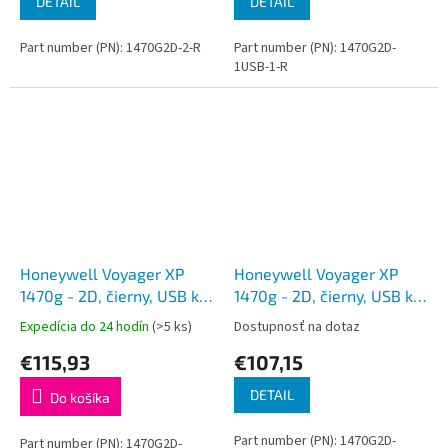
DETAIL
DETAIL
Part number (PN): 1470G2D-2-R
Part number (PN): 1470G2D-
1USB-1-R
Honeywell Voyager XP
Honeywell Voyager XP
1470g - 2D, čierny, USB kit,
1470g - 2D, čierny, USB kit,
1,5 m kábel, stojan
1,5 m kábel
Expedícia do 24 hodín
(>5 ks)
Dostupnosť na dotaz
€115,93
€107,15
DETAIL
Do košíka
Part number (PN): 1470G2D-
Part number (PN): 1470G2D-