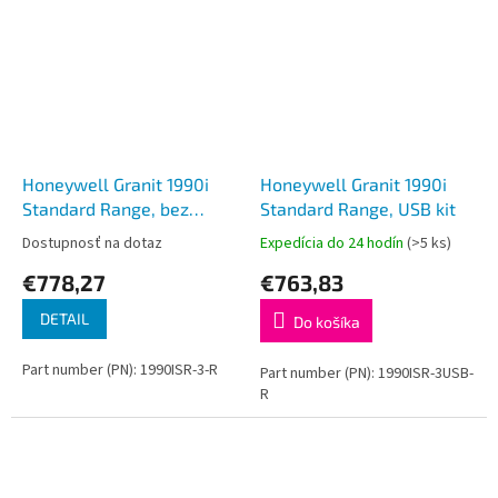
Honeywell Granit 1990i
Honeywell Granit 1990i
Standard Range, bez
Standard Range, USB kit
kábla, iba skener
Dostupnosť na dotaz
Expedícia do 24 hodín
(>5 ks)
€778,27
€763,83
DETAIL
Do košíka
Part number (PN): 1990ISR-3-R
Part number (PN): 1990ISR-3USB-
R