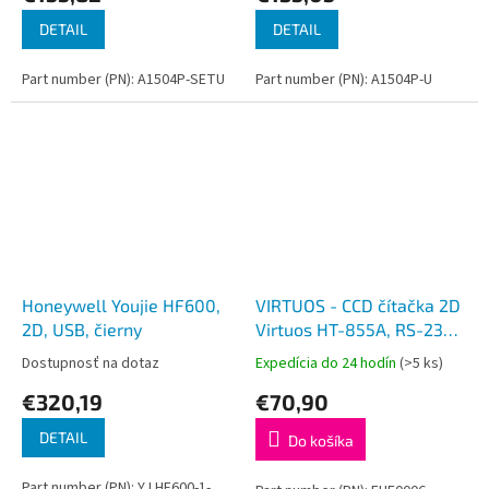
DETAIL
DETAIL
Part number (PN): A1504P-SETU
Part number (PN): A1504P-U
Honeywell Youjie HF600,
VIRTUOS - CCD čítačka 2D
2D, USB, čierny
Virtuos HT-855A, RS-232,
čierna
Dostupnosť na dotaz
Expedícia do 24 hodín
(>5 ks)
€320,19
€70,90
DETAIL
Do košíka
Part number (PN): YJ HF600-1-