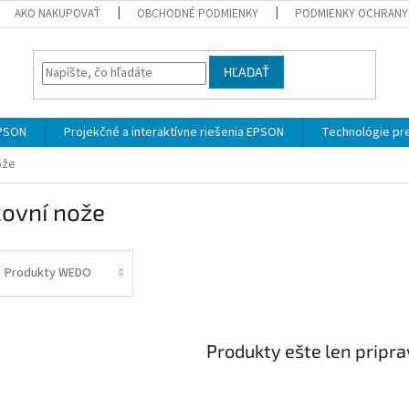
AKO NAKUPOVAŤ
OBCHODNÉ PODMIENKY
PODMIENKY OCHRANY
HĽADAŤ
EPSON
Projekčné a interaktívne riešenia EPSON
Technológie pre
ože
covní nože
Produkty WEDO
Produkty ešte len pripr