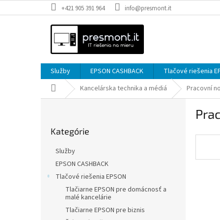
Prejsť
+421 905 391 964
info@presmont.it
na
obsah
Služby
EPSON CASHBACK
Tlačové riešenia 
Domov
Kancelárska technika a médiá
Pracovní n
B
Pra
o
Preskočiť
č
Kategórie
kategórie
n
ý
Služby
p
EPSON CASHBACK
a
Tlačové riešenia EPSON
n
e
Tlačiarne EPSON pre domácnosť a
malé kancelárie
l
Tlačiarne EPSON pre biznis