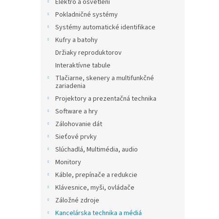
Elektro a osvětlení
Pokladničné systémy
Systémy automatické identifikace
Kufry a batohy
Držiaky reproduktorov
Interaktívne tabule
Tlačiarne, skenery a multifunkčné
zariadenia
Projektory a prezentačná technika
Software a hry
Zálohovanie dát
Sieťové prvky
Slúchadlá, Multimédia, audio
Monitory
Káble, prepínače a redukcie
Klávesnice, myši, ovládače
Záložné zdroje
Kancelárska technika a médiá