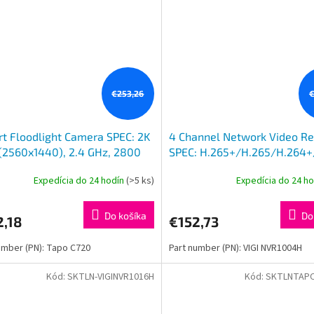
€253,26
€
t Floodlight Camera SPEC: 2K
4 Channel Network Video Re
(2560x1440), 2.4 GHz, 2800
SPEC: H.265+/H.265/H.264+
ns (5000K Color
Up to 8MP resolution, Decod
Expedícia do 24 hodín
(>5 ks)
Expedícia do 24 h
rature), 270° Passive Infrared
capability/8-ch @2MP, 8
Do košíka
Do
2,18
€152,73
umber (PN): Tapo C720
Part number (PN): VIGI NVR1004H
Kód:
SKTLN-VIGINVR1016H
Kód:
SKTLNTAPO