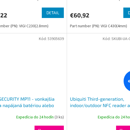
/0.005 Lux@F1.6,
Color/0.005 Lux@F1.6,
DETAIL
,22
€60,92
umber (PN): VIGI C230(2.8mm)
Part number (PN): VIGI C430(4mm)
Kód:
53905639
Kód:
SKUBI-UA-
€
SECURITY MP11 - vonkajšia
Ubiquiti Third-generation,
a napájaná batériou alebo
indoor/outdoor NFC reader 
érom, pre alarm M6-4G, bat.
intercom with Apple Touch 
Expedícia do 24 hodín
(3 ks)
Expedícia do 24 h
ení
support-black