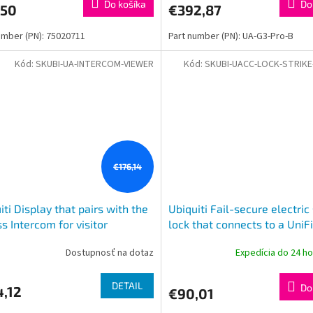
Do košíka
Do
,50
€392,87
umber (PN): 75020711
Part number (PN): UA-G3-Pro-B
Kód:
SKUBI-UA-INTERCOM-VIEWER
Kód:
SKUBI-UACC-LOCK-STRIKE
€176,14
iti Display that pairs with the
Ubiquiti Fail-secure electric 
s Intercom for visitor
lock that connects to a UniFi
ning and remote access
Access Hub
Dostupnosť na dotaz
Expedícia do 24 h
ol, to mount in multip
DETAIL
Do
4,12
€90,01