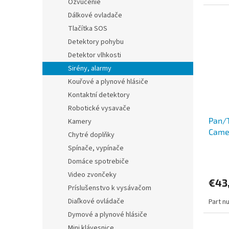
Ozvučenie
Dálkové ovladače
Tlačítka SOS
Detektory pohybu
Detektor vlhkosti
Sirény, alarmy
Kouřové a plynové hlásiče
Kontaktní detektory
Robotické vysavače
Pan/T
Kamery
Came
Chytré doplňky
2.4 G
Spínače, vypínače
Pan/T
Domáce spotrebiče
Video zvončeky
€43
Príslušenstvo k vysávačom
Diaľkové ovládače
Part n
Dymové a plynové hlásiče
Mini klávesnice