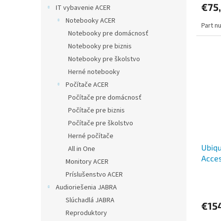
€75
IT vybavenie ACER
Notebooky ACER
Part n
Notebooky pre domácnosť
Notebooky pre biznis
Notebooky pre školstvo
Herné notebooky
Počítače ACER
Počítače pre domácnosť
Počítače pre biznis
Počítače pre školstvo
Herné počítače
Ubiqu
All in One
Acces
Monitory ACER
scree
Príslušenstvo ACER
contr
Audioriešenia JABRA
Slúchadlá JABRA
€15
Reproduktory