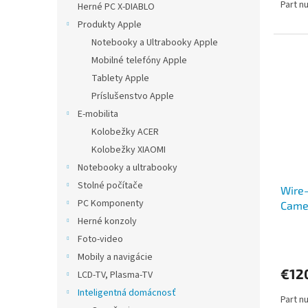
Part n
Herné PC X-DIABLO
Produkty Apple
Notebooky a Ultrabooky Apple
Mobilné telefóny Apple
Tablety Apple
Príslušenstvo Apple
E-mobilita
Kolobežky ACER
Kolobežky XIAOMI
Notebooky a ultrabooky
Stolné počítače
Wire-
PC Komponenty
Came
H.265
Herné konzoly
Digit
Foto-video
Mobily a navigácie
€12
LCD-TV, Plasma-TV
Inteligentná domácnosť
Part n