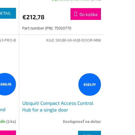
DETAIL
Do košíka
€212,78
Part number (PN): 75020770
G3-PRO-B
Kód:
SKUBI-UA-HUB-DOOR-MINI
399,75
€121,77
Ubiquiti Compact Access Control
and
Hub for a single door
Pass
odín
(2 ks)
Dostupnosť na dotaz