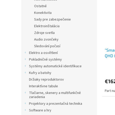
Ostatné
Konektivita
Sady pre zabezpečenie
Elektroinštalácia
Zdroje svetla
Audio zvončeky
Sledování počasí
"Smar
Elektro a osvětlení
QHD 
Pokladničné systémy
Lume
Systémy automatické identifikace
Tempe
Kufry a batohy
Držiaky reproduktorov
€16
Interaktívne tabule
Part n
Tlačiarne, skenery a multifunkčné
zariadenia
Projektory a prezentačná technika
Software a hry