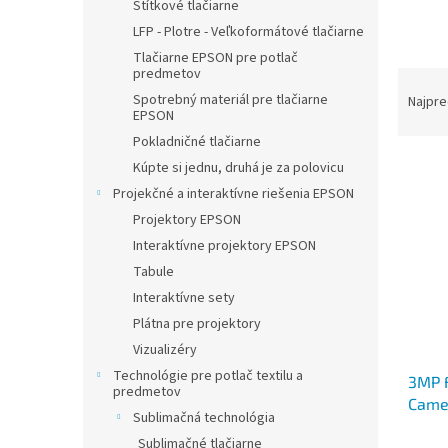
Štítkové tlačiarne
LFP - Plotre - Veľkoformátové tlačiarne
Tlačiarne EPSON pre potlač
predmetov
R
a
Spotrebný materiál pre tlačiarne
Najpre
EPSON
d
Pokladničné tlačiarne
e
V
n
Kúpte si jednu, druhá je za polovicu
ý
i
Projekčné a interaktívne riešenia EPSON
p
e
Projektory EPSON
i
p
Interaktívne projektory EPSON
s
r
Tabule
p
o
r
d
Interaktívne sety
o
u
Plátna pre projektory
d
k
Vizualizéry
u
t
Technológie pre potlač textilu a
3MP 
k
o
predmetov
Came
t
v
Sublimačná technológia
H.26
o
Sublimačné tlačiarne
1/2.8