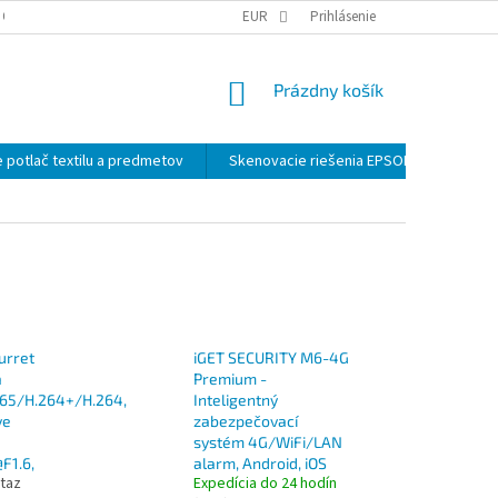
 OSOBNÝCH ÚDAJOV
EUR
Prihlásenie
NÁKUPNÝ
Prázdny košík
KOŠÍK
 potlač textilu a predmetov
Skenovacie riešenia EPSON
Záloh
urret
iGET SECURITY M6-4G
a
Premium -
65/H.264+/H.264,
Inteligentný
ve
zabezpečovací
systém 4G/WiFi/LAN
F1.6,
alarm, Android, iOS
taz
Expedícia do 24 hodín