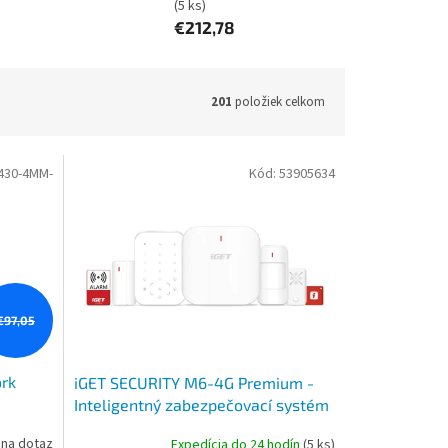
(5 ks)
€212,78
201
položiek celkom
430-4MM-
Kód:
53905634
€97,05
ork
iGET SECURITY M6-4G Premium -
Inteligentný zabezpečovací systém
H.264,
4G/WiFi/LAN alarm, Android, iOS
na dotaz
Expedícia do 24 hodín
(5 ks)
S,