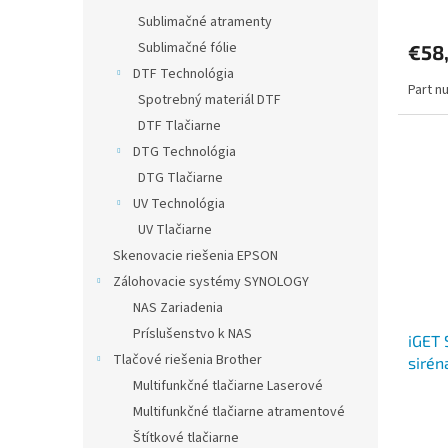
v
Color
Sublimačné atramenty
Sublimačné fólie
€58
DTF Technológia
Part n
Spotrebný materiál DTF
DTF Tlačiarne
DTG Technológia
DTG Tlačiarne
UV Technológia
UV Tlačiarne
Skenovacie riešenia EPSON
Zálohovacie systémy SYNOLOGY
NAS Zariadenia
Príslušenstvo k NAS
iGET 
Tlačové riešenia Brother
sirén
adapt
Multifunkčné tlačiarne Laserové
v bal
Multifunkčné tlačiarne atramentové
Štítkové tlačiarne