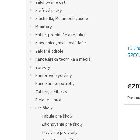
Zálohovanie dát
Sieťové prvky
Slúchadlá, Multimédia, audio
Monitory
Káble, prepínače a redukcie
Klávesnice, myši, ovládače
16 Ch
Záložné zdroje
SPEC
Kancelárska technika a médiá
Up to
Servery
capab
Kamerové systémy
Kancelárske potreby
€20
Tablety a čítačky
Part n
Biela technika
Pre školy
Tabule pre školy
Zálohovanie pre školy
Tlačiarne pre školy