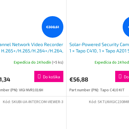
€308,61
annel Network Video Recorder
Solar-Powered Security Cam
: H.265+/H.265/H.264+/H.264,
1 × Tapo C410, 1 × Tapo A201 
 4K resolution, Decoding
2K (2304x1296), 2.4 GHz, So
Expedícia do 24 hodín
(>5 ks)
Expedícia do 24 ho
ility/2-ch @ 8MP,
panel (5.2V, 2.5W) F
Do košíka
Do
1,34
€56,88
umber (PN): VIGI NVR1016H
Part number (PN): Tapo C410 KIT
Kód:
SKUBI-UA-INTERCOM-VIEWER-3
Kód:
SKTLNVIGIC230IMI