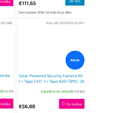
DETAIL
 košíka
€111,65
Part number (PN): UA-Hub-Door-Mini
-SECURE-
Kód:
SKTLNTAPOC411KIT
€87,21
strike
Solar-Powered Security Camera Kit
1 × Tapo C411, 1 × Tapo A201 SPEC: 2K
(2304x1296), 2.4 GHz, Solar panel
odín
(1 ks)
Expedícia do 24 hodín
(>5 ks)
(5.2V, 2.5W) F
 košíka
Do košíka
€56,88