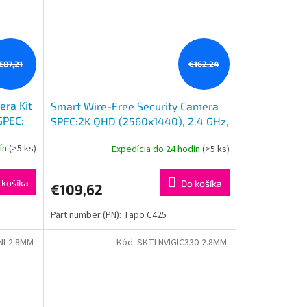
€87,21
€162,24
era Kit
Smart Wire-Free Security Camera
SPEC:
SPEC:2K QHD (2560x1440), 2.4 GHz,
lar
10000mAh rechargeable lithium-
dín
(>5 ks)
Expedícia do 24 hodín
(>5 ks)
ion battery FEATURE: 300
 košíka
Do košíka
€109,62
Part number (PN): Tapo C425
NI-2.8MM-
Kód:
SKTLNVIGIC330-2.8MM-