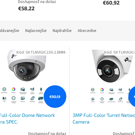
Dostupnosť na dotaz
€60,92
€58,22
dávanejšie
Najlacnejšie
Najdrahšie
Abecedne
Kód:
SKTLNVIGIC230-2.8MM-
Kód:
SKTLNVIGIC
€92,13
Full-Color Dome Network
3MP Full-Color Turret Netw
ra SPEC:
Camera
5+/H.265/H.264+/H.264,
SPEC:H.265+/H.265/H.264+/
Dostupnosť na dotaz
Dostupnosť 
" Progressive Scan CMOS,
1/2.8" Progressive Scan CMO