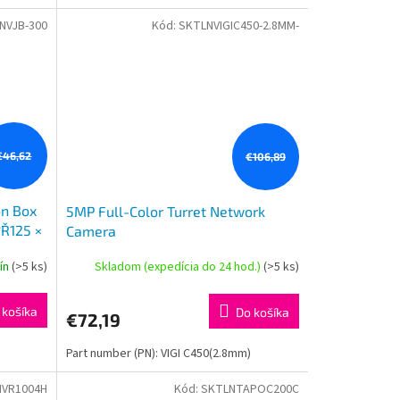
NVJB-300
Kód:
SKTLNVIGIC450-2.8MM-
€46,62
€106,89
on Box
5MP Full-Color Turret Network
Ř125 ×
Camera
4 × 1.80
SPEC:H.265+/H.265/H.264+/H.264,
dín
(>5 ks)
Skladom (expedícia do 24 hod.)
(>5 ks)
1/2.7" Progressive Scan CMOS,
Color/0.005 Lux@F1.6,
 košíka
Do košíka
€72,19
Part number (PN): VIGI C450(2.8mm)
NVR1004H
Kód:
SKTLNTAPOC200C