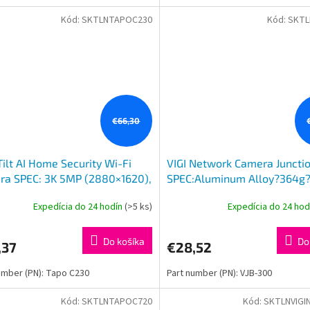
Kód:
SKTLNTAPOC230
Kód:
SKTL
€66,30
ilt AI Home Security Wi-Fi
VIGI Network Camera Juncti
ra SPEC: 3K 5MP (2880×1620),
SPEC:Aluminum Alloy?364g?
Hz, Horizontal 360o FEATURE:
130.47 × 45.7 mm (4.92 × 5.1
Expedícia do 24 hodín
(>5 ks)
Expedícia do 24 ho
ilt, Smart AI D
in) FEATURE:Practi
Do košíka
Do
,37
€28,52
umber (PN): Tapo C230
Part number (PN): VJB-300
Kód:
SKTLNTAPOC720
Kód:
SKTLNVIGI