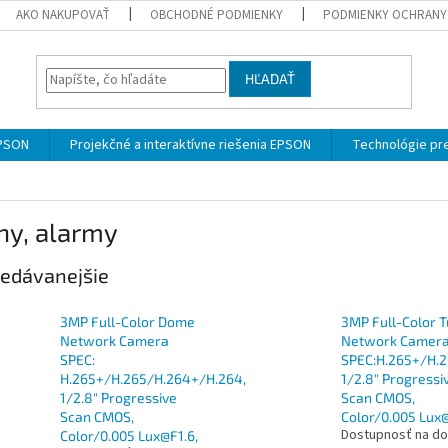
AKO NAKUPOVAŤ
OBCHODNÉ PODMIENKY
PODMIENKY OCHRANY
HĽADAŤ
EPSON
Projekčné a interaktívne riešenia EPSON
Technológie pre
ny, alarmy
edávanejšie
3MP Full-Color Dome
3MP Full-Color T
Network Camera
Network Camer
SPEC:
SPEC:H.265+/H.2
H.265+/H.265/H.264+/H.264,
1/2.8" Progressi
1/2.8" Progressive
Scan CMOS,
Scan CMOS,
Color/0.005 Lux@
Dostupnosť na do
Color/0.005 Lux@F1.6,