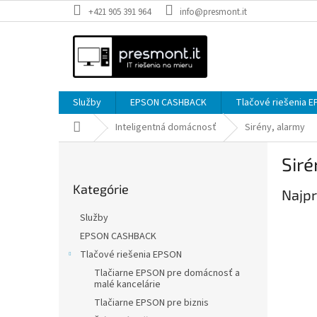
Prejsť
+421 905 391 964
info@presmont.it
na
obsah
Služby
EPSON CASHBACK
Tlačové riešenia 
Domov
Inteligentná domácnosť
Sirény, alarmy
B
Siré
o
Preskočiť
č
Kategórie
kategórie
Najpr
n
ý
Služby
p
EPSON CASHBACK
a
Tlačové riešenia EPSON
n
e
Tlačiarne EPSON pre domácnosť a
malé kancelárie
l
Tlačiarne EPSON pre biznis