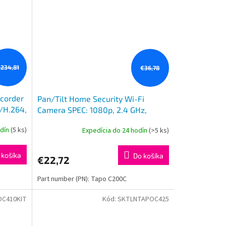
234,81
€36,78
corder
Pan/Tilt Home Security Wi-Fi
/H.264,
Camera SPEC: 1080p, 2.4 GHz,
ing
Horizontal 360o FEATURE: Pan/Tilt,
odín
(5 ks)
Expedícia do 24 hodín
(>5 ks)
Motion Detection and Notifi
 košíka
Do košíka
€22,72
Part number (PN): Tapo C200C
C410KIT
Kód:
SKTLNTAPOC425