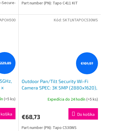
e-Secure-
Part number (PN): Tapo C411 KIT
APOH500
Kód:
SKTLNTAPOC530WS
229,89
€101,97
5GHz,
Outdoor Pan/Tilt Security Wi-Fi
 x
Camera SPEC: 3K 5MP (2880x1620),
 x USB
2.4 GHz, 2 × External Antennas, 1 ×
dín
(>5 ks)
Expedícia do 24 hodín
(>5 ks)
Ethernet Port, Hori
 košíka
Do košíka
€68,73
Part number (PN): Tapo C530WS