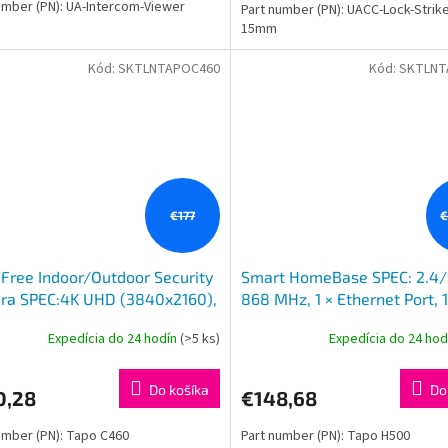
umber (PN): UA-Intercom-Viewer
Part number (PN): UACC-Lock-Strik
15mm
Kód:
SKTLNTAPOC460
Kód:
SKTLNT
€177
€
Free Indoor/Outdoor Security
Smart HomeBase SPEC: 2.4/
ra SPEC:4K UHD (3840x2160),
868 MHz, 1 × Ethernet Port, 1
/H.264 Supported, 16x UHD
HDMI Port, 1 x Type-C Port, 1
Expedícia do 24 hodín
(>5 ks)
Expedícia do 24 ho
al Zoom, 2.4/5 GHz
2.0 Port FEATURE: 110
Do košíka
Do
0,28
€148,68
umber (PN): Tapo C460
Part number (PN): Tapo H500