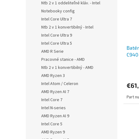
Ntb 2 v 1 oddeliteľné kláv. - Intel
Notebooky config
Intel Core Ultra 7
Ntb 2 v 1 konvertibilný - Intel
Intel Core Ultra 9
Intel Core Ultra 5
Batér
AMD R Serie
C940-
Pracovné stanice - AMD
Li-Po
Ntb 2 v 1 konvertibilný - AMD
AMD Ryzen 3
Intel Atom / Celeron
€61
AMD Ryzen AI 7
Part n
Intel Core 7
Intel N-series
AMD Ryzen AI 9
Intel Core 5
AMD Ryzen 9