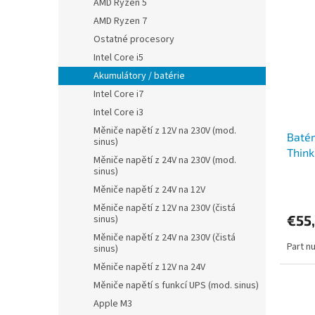
AMD Ryzen 5
AMD Ryzen 7
Ostatné procesory
Intel Core i5
Akumulátory / batérie
Intel Core i7
Intel Core i3
Měniče napětí z 12V na 230V (mod.
Batér
sinus)
Think
Měniče napětí z 24V na 230V (mod.
Yoga,
sinus)
Měniče napětí z 24V na 12V
Měniče napětí z 12V na 230V (čistá
€55
sinus)
Měniče napětí z 24V na 230V (čistá
Part n
sinus)
Měniče napětí z 12V na 24V
Měniče napětí s funkcí UPS (mod. sinus)
Apple M3