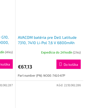
 G10,
AVACOM batéria pre Dell Latitude
0000,
7310, 7410 Li-Pol 7,6 V 6800mAh
l
52Wh
odín
(4 ks)
Expedícia do 24 hodín
(2 ks)
 košíka
Do košíka
€67,13
Part number (PN): NODE-7410-67P
91061287
Kód:
2191061286