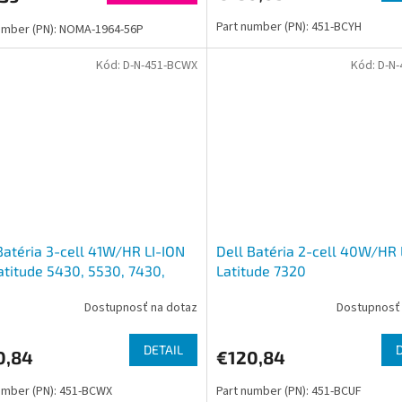
Part number (PN): 451-BCYH
umber (PN): NOMA-1964-56P
Kód:
D-N-451-BCWX
Kód:
D-N-
Batéria 3-cell 41W/HR LI-ION
Dell Batéria 2-cell 40W/HR 
atitude 5430, 5530, 7430,
Latitude 7320
Dostupnosť na dotaz
Dostupnosť 
DETAIL
0,84
€120,84
umber (PN): 451-BCWX
Part number (PN): 451-BCUF