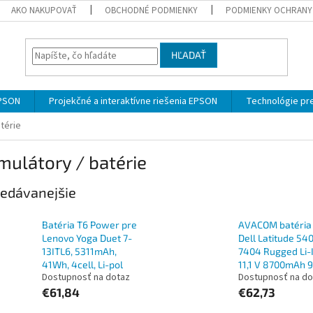
AKO NAKUPOVAŤ
OBCHODNÉ PODMIENKY
PODMIENKY OCHRANY
HĽADAŤ
EPSON
Projekčné a interaktívne riešenia EPSON
Technológie pre
térie
ulátory / batérie
edávanejšie
Batéria T6 Power pre
AVACOM batéria
Lenovo Yoga Duet 7-
Dell Latitude 54
13ITL6, 5311mAh,
7404 Rugged Li-
41Wh, 4cell, Li-pol
11,1 V 8700mAh 
Dostupnosť na dotaz
Dostupnosť na do
€61,84
€62,73