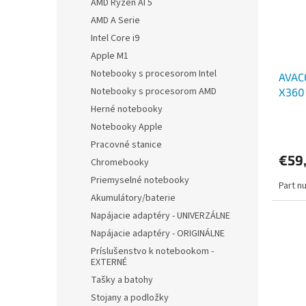
AMD Ryzen AI 5
AMD A Serie
Intel Core i9
Apple M1
Notebooky s procesorom Intel
AVACO
Notebooky s procesorom AMD
X360 
V 72
Herné notebooky
Notebooky Apple
Pracovné stanice
€59
Chromebooky
Priemyselné notebooky
Part n
Akumulátory/baterie
Napájacie adaptéry - UNIVERZÁLNE
Napájacie adaptéry - ORIGINÁLNE
Príslušenstvo k notebookom -
EXTERNÉ
Tašky a batohy
Stojany a podložky