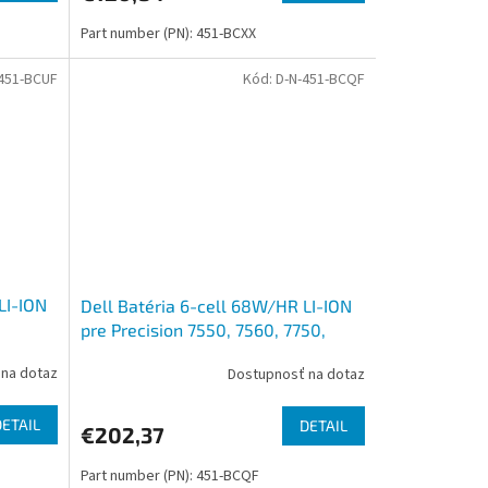
Part number (PN): 451-BCXX
451-BCUF
Kód:
D-N-451-BCQF
LI-ION
Dell Batéria 6-cell 68W/HR LI-ION
pre Precision 7550, 7560, 7750,
7760
na dotaz
Dostupnosť na dotaz
DETAIL
DETAIL
€202,37
Part number (PN): 451-BCQF