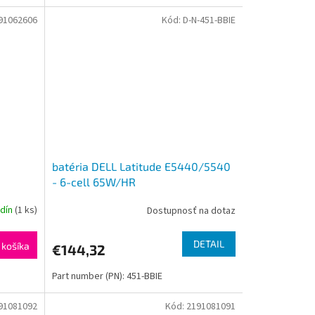
91062606
Kód:
D-N-451-BBIE
batéria DELL Latitude E5440/5540
- 6-cell 65W/HR
odín
(1 ks)
Dostupnosť na dotaz
DETAIL
 košíka
€144,32
Part number (PN): 451-BBIE
91081092
Kód:
2191081091