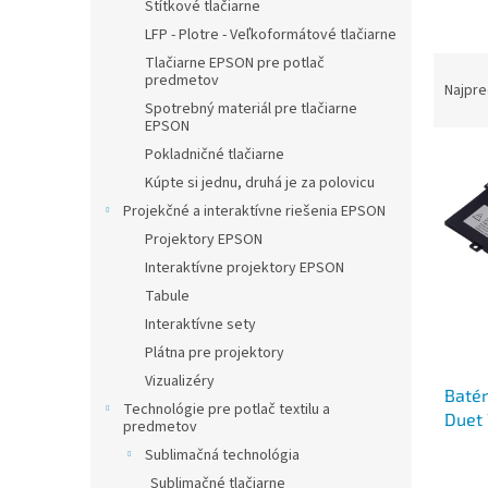
Štítkové tlačiarne
LFP - Plotre - Veľkoformátové tlačiarne
R
Tlačiarne EPSON pre potlač
predmetov
a
Najpre
Spotrebný materiál pre tlačiarne
d
EPSON
e
Pokladničné tlačiarne
V
n
ý
i
Kúpte si jednu, druhá je za polovicu
p
e
Projekčné a interaktívne riešenia EPSON
i
p
Projektory EPSON
s
r
Interaktívne projektory EPSON
p
o
Tabule
r
d
Interaktívne sety
o
u
d
k
Plátna pre projektory
u
t
Vizualizéry
Batér
k
o
Technológie pre potlač textilu a
Duet 
t
v
predmetov
4cell
o
Sublimačná technológia
v
Sublimačné tlačiarne