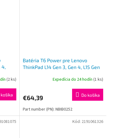
o
Batéria T6 Power pre Lenovo
 4,
ThinkPad L14 Gen 3, Gen 4, L15 Gen
ol
3, Gen 4, 4948mAh, 57Wh, 3cell
odín
(2 ks)
Expedícia do 24 hodín
(1 ks)
 košíka
Do košíka
€64,39
Part number (PN): NBIB0252
91081075
Kód:
2191061326