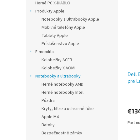
Herné PC X-DIABLO
Produkty Apple
Notebooky a Ultrabooky Apple
Mobilné telefóny Apple
Tablety Apple
Príslušenstvo Apple
E-mobilita
Kolobežky ACER
Kolobežky XIAOMI
Dell 
Notebooky a ultrabooky
pre L
Herné notebooky AMD
3100
Herné notebooky Intel
Púzdra
Kryty, filtre a ochranné fólie
€13
Apple M4
Part n
Batohy
Bezpečnostné zámky