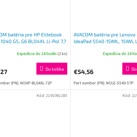
M batéria pre HP Elitebook
AVACOM batéria pre Lenovo
1040 G5, G6 BL04XL Li-Pol 7,7
IdeaPad S540-15IML, 15IWL L
98mAh 56Wh
11,34 V 4630mAh 53Wh
Expedícia do 24 hodín
(2 ks)
Expedícia do 24 h
Do košíka
Do
,27
€54,56
umber (PN): NOHP-BL04XL-72P
Part number (PN): NOLE-S540-57P
Kód:
2191061285
Kód:
21