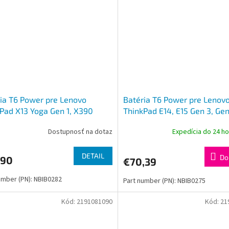
ia T6 Power pre Lenovo
Batéria T6 Power pre Lenov
Pad X13 Yoga Gen 1, X390
ThinkPad E14, E15 Gen 3, Gen
 4340mAh, 50Wh, 3cell, Li-Pol
4948mAh, 57Wh, 3cell, Li-P
Dostupnosť na dotaz
Expedícia do 24 h
DETAIL
Do
,90
€70,39
umber (PN): NBIB0282
Part number (PN): NBIB0275
Kód:
2191081090
Kód:
21