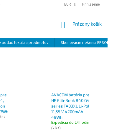
 OSOBNÝCH ÚDAJOV
EUR
Prihlásenie
NÁKUPNÝ
Prázdny košík
KOŠÍK
 potlač textilu a predmetov
Skenovacie riešenia EPSON
Záloh
 pre
AVACOM batéria pre
04,
HP EliteBook 840 G4
Ion
series TA03XL Li-Pol
97Wh
11,55 V 4200mAh
taz
49Wh
Expedícia do 24 hodín
(2 ks)