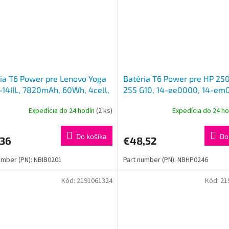
ia T6 Power pre Lenovo Yoga
Batéria T6 Power pre HP 250
14IIL, 7820mAh, 60Wh, 4cell,
255 G10, 14-ee0000, 14-em
l, 12pin
3648mAh, 41Wh, 3cell, Li-po
Expedícia do 24 hodín
(2 ks)
Expedícia do 24 h
Do košíka
Do
,36
€48,52
umber (PN): NBIB0201
Part number (PN): NBHP0246
Kód:
2191061324
Kód:
21