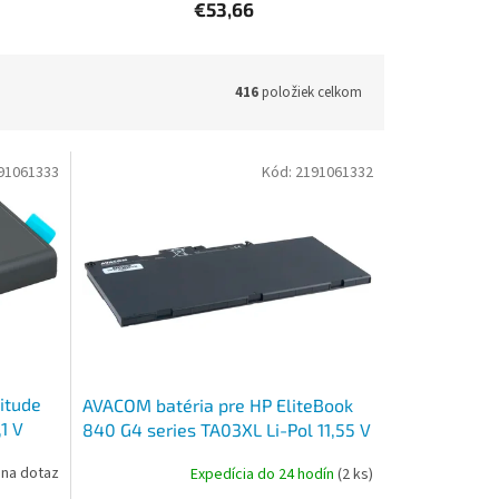
€53,66
416
položiek celkom
91061333
Kód:
2191061332
itude
AVACOM batéria pre HP EliteBook
1 V
840 G4 series TA03XL Li-Pol 11,55 V
4200mAh 49Wh
na dotaz
Expedícia do 24 hodín
(2 ks)