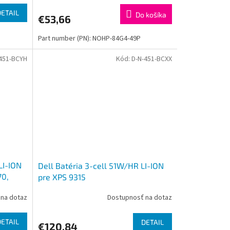
DETAIL
Do košíka
€53,66
Part number (PN): NOHP-84G4-49P
451-BCYH
Kód:
D-N-451-BCXX
LI-ION
Dell Batéria 3-cell 51W/HR LI-ION
70,
pre XPS 9315
na dotaz
Dostupnosť na dotaz
DETAIL
DETAIL
€120,84