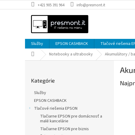
Prejsť
+421 905 391 964
info@presmont.it
na
obsah
Služby
EPSON CASHBACK
Tlačové riešenia 
Domov
Notebooky a ultrabooky
Akumulátory / ba
B
Akum
o
Preskočiť
č
Kategórie
kategórie
Najpr
n
ý
Služby
p
EPSON CASHBACK
a
Tlačové riešenia EPSON
n
e
Tlačiarne EPSON pre domácnosť a
malé kancelárie
l
Tlačiarne EPSON pre biznis