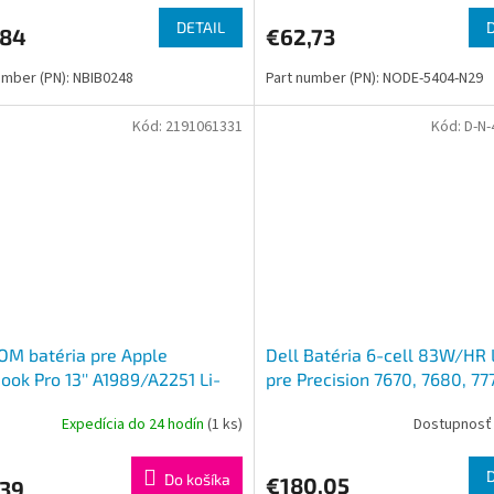
DETAIL
,84
€62,73
umber (PN): NBIB0248
Part number (PN): NODE-5404-N29
Kód:
2191061331
Kód:
D-N-
M batéria pre Apple
Dell Batéria 6-cell 83W/HR 
ok Pro 13'' A1989/A2251 Li-
pre Precision 7670, 7680, 77
1,4 V 5086mAh 58Wh - A1964
7780
Expedícia do 24 hodín
(1 ks)
Dostupnosť 
Do košíka
€180,05
,39