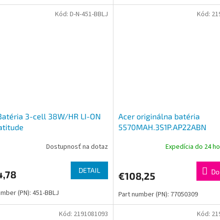
Kód:
D-N-451-BBLJ
Kód:
21
Batéria 3-cell 38W/HR LI-ON
Acer originálna batéria
atitude
5570MAH.3S1P.AP22ABN
,3150,3160,E5250,E5450,E5550
Dostupnosť na dotaz
Expedícia do 24 h
DETAIL
Do
4,78
€108,25
umber (PN): 451-BBLJ
Part number (PN): 77050309
Kód:
2191081093
Kód:
21