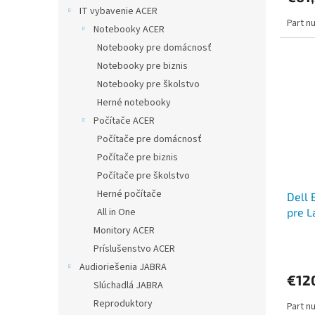
IT vybavenie ACER
Part n
Notebooky ACER
Notebooky pre domácnosť
Notebooky pre biznis
Notebooky pre školstvo
Herné notebooky
Počítače ACER
Počítače pre domácnosť
Počítače pre biznis
Počítače pre školstvo
Herné počítače
Dell 
All in One
pre L
7530
Monitory ACER
Príslušenstvo ACER
Audioriešenia JABRA
€12
Slúchadlá JABRA
Reproduktory
Part n