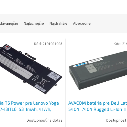
dávanejšie
Najlacnejšie
Najdrahšie
Abecedne
Kód:
2191081095
Kód:
21
ia T6 Power pre Lenovo Yoga
AVACOM batéria pre Dell Lat
7-13ITL6, 5311mAh, 41Wh,
5404, 7404 Rugged Li-Ion 11,
, Li-pol
8700mAh 97Wh
Dostupnosť na dotaz
Dostupnosť 