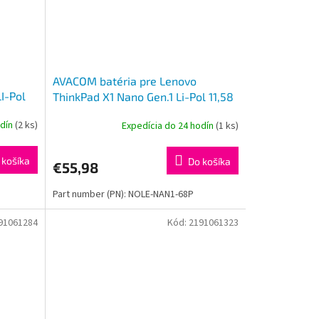
AVACOM batéria pre Lenovo
I-Pol
ThinkPad X1 Nano Gen.1 Li-Pol 11,58
V 4170mAh 48Wh
odín
(2 ks)
Expedícia do 24 hodín
(1 ks)
 košíka
Do košíka
€55,98
Part number (PN): NOLE-NAN1-68P
91061284
Kód:
2191061323