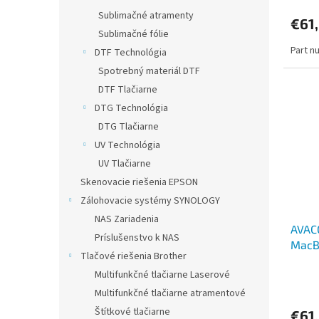
Sublimačné atramenty
€61
Sublimačné fólie
Part n
DTF Technológia
Spotrebný materiál DTF
DTF Tlačiarne
DTG Technológia
DTG Tlačiarne
UV Technológia
UV Tlačiarne
Skenovacie riešenia EPSON
Zálohovacie systémy SYNOLOGY
NAS Zariadenia
AVACO
Príslušenstvo k NAS
MacBo
Tlačové riešenia Brother
Pol 1
Multifunkčné tlačiarne Laserové
Multifunkčné tlačiarne atramentové
Štítkové tlačiarne
€61