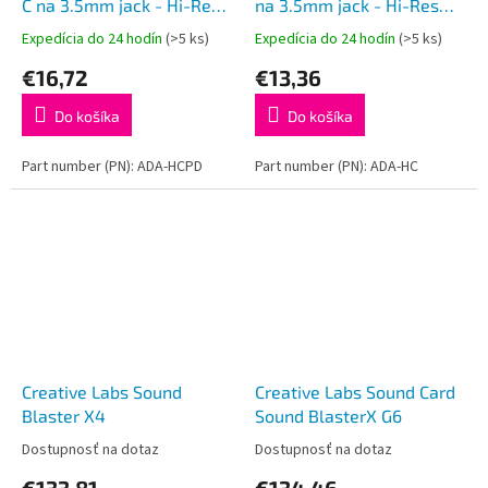
C na 3.5mm jack - Hi-Res
na 3.5mm jack - Hi-Res
DAC audio adaptér,
DAC audio adaptér,
Expedícia do 24 hodín
(>5 ks)
Expedícia do 24 hodín
(>5 ks)
384kHz/32bit, stereo, PD
384kHz/32bit, stereo
€16,72
€13,36
60W 3A
Do košíka
Do košíka
Part number (PN): ADA-HCPD
Part number (PN): ADA-HC
Creative Labs Sound
Creative Labs Sound Card
Blaster X4
Sound BlasterX G6
Dostupnosť na dotaz
Dostupnosť na dotaz
€133,81
€134,46