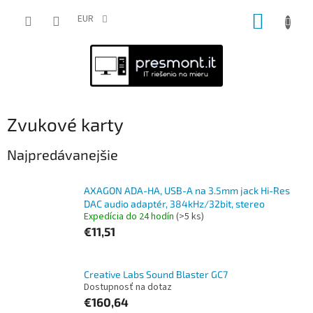
Prejsť
NÁKUP
na
EUR
obsah
KOŠÍK
Zvukové karty
Najpredávanejšie
AXAGON ADA-HA, USB-A na 3.5mm jack Hi-Res
DAC audio adaptér, 384kHz/32bit, stereo
Expedícia do 24 hodín
(>5 ks)
€11,51
Creative Labs Sound Blaster GC7
Dostupnosť na dotaz
€160,64