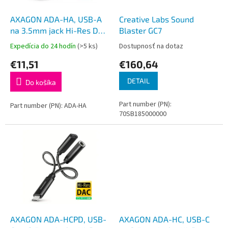
t
o
o
d
AXAGON ADA-HA, USB-A
Creative Labs Sound
v
u
na 3.5mm jack Hi-Res DAC
Blaster GC7
k
audio adaptér,
Expedícia do 24 hodín
(>5 ks)
Dostupnosť na dotaz
t
384kHz/32bit, stereo
€11,51
€160,64
o
v
DETAIL
Do košíka
Part number (PN):
Part number (PN): ADA-HA
70SB185000000
AXAGON ADA-HCPD, USB-
AXAGON ADA-HC, USB-C