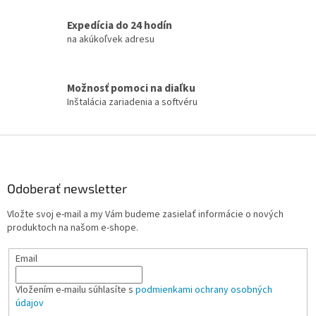
a
c
Expedícia do 24 hodín
i
na akúkoľvek adresu
e
p
r
Možnosť pomoci na diaľku
v
Inštalácia zariadenia a softvéru
k
y
v
Z
ý
á
p
i
p
s
ä
Odoberať newsletter
u
t
Vložte svoj e-mail a my Vám budeme zasielať informácie o nových
i
produktoch na našom e-shope.
e
Email
Vložením e-mailu súhlasíte s
podmienkami ochrany osobných
údajov