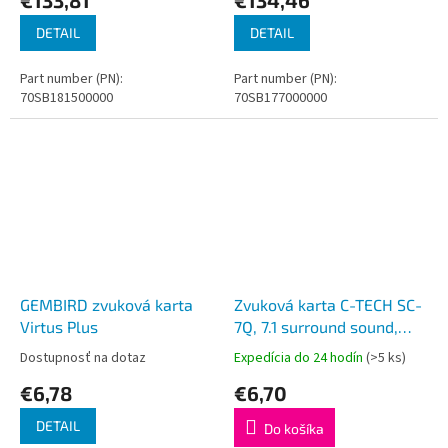
DETAIL
DETAIL
Part number (PN):
Part number (PN):
70SB181500000
70SB177000000
GEMBIRD zvuková karta
Zvuková karta C-TECH SC-
Virtus Plus
7Q, 7.1 surround sound,
audio switch
Dostupnosť na dotaz
Expedícia do 24 hodín
(>5 ks)
€6,78
€6,70
DETAIL
Do košíka