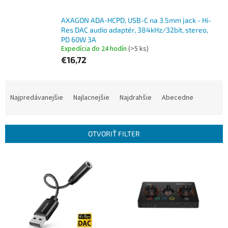
AXAGON ADA-HCPD, USB-C na 3.5mm jack - Hi-
Res DAC audio adaptér, 384kHz/32bit, stereo,
PD 60W 3A
Expedícia do 24 hodín
(>5 ks)
€16,72
R
a
Najpredávanejšie
Najlacnejšie
Najdrahšie
Abecedne
d
e
n
OTVORIŤ FILTER
i
e
V
p
ý
r
p
o
i
d
s
u
p
k
r