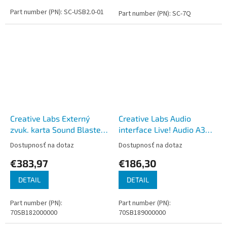
Part number (PN): SC-USB2.0-01
Part number (PN): SC-7Q
Creative Labs Externý
Creative Labs Audio
zvuk. karta Sound Blaster
interface Live! Audio A3
X5
card
Dostupnosť na dotaz
Dostupnosť na dotaz
€383,97
€186,30
DETAIL
DETAIL
Part number (PN):
Part number (PN):
70SB182000000
70SB189000000