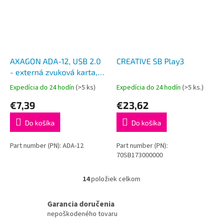
AXAGON ADA-12, USB 2.0
CREATIVE SB Play3
- externá zvuková karta,
48kHz/16-bit stereo,
Expedícia do 24 hodín
(>5 ks)
Expedícia do 24 hodín
(>5 ks.)
kovová, kábel USB-A 15
€7,39
€23,62
cm
Do košíka
Do košíka
Part number (PN): ADA-12
Part number (PN):
70SB173000000
14
položiek celkom
O
v
l
Garancia doručenia
á
nepoškodeného tovaru
d