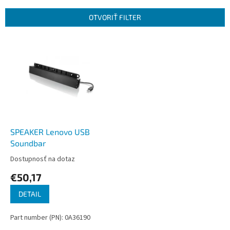
e
n
OTVORIŤ FILTER
i
e
V
p
ý
r
p
o
i
d
s
u
p
k
r
t
o
o
d
SPEAKER Lenovo USB
v
u
Soundbar
k
Dostupnosť na dotaz
t
€50,17
o
v
DETAIL
Part number (PN): 0A36190