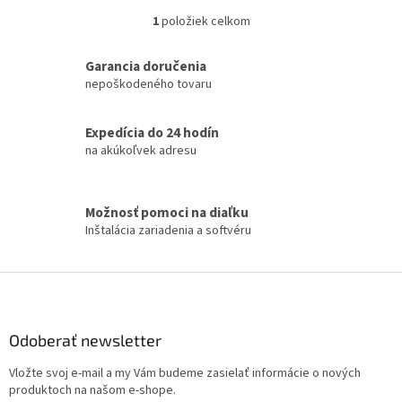
1
položiek celkom
O
v
l
Garancia doručenia
á
nepoškodeného tovaru
d
a
c
Expedícia do 24 hodín
i
na akúkoľvek adresu
e
p
r
Možnosť pomoci na diaľku
v
Inštalácia zariadenia a softvéru
k
y
v
Z
ý
á
p
i
p
s
ä
Odoberať newsletter
u
t
Vložte svoj e-mail a my Vám budeme zasielať informácie o nových
i
produktoch na našom e-shope.
e