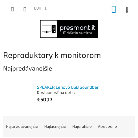
Prejsť
NÁKUP
na
EUR
obsah
KOŠÍK
Reproduktory k monitorom
Najpredávanejšie
SPEAKER Lenovo USB Soundbar
Dostupnosť na dotaz
€50,17
R
a
Najpredávanejšie
Najlacnejšie
Najdrahšie
Abecedne
d