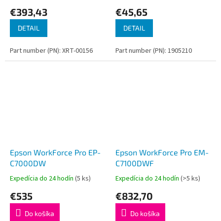
€393,43
€45,65
DETAIL
DETAIL
Part number (PN): XRT-00156
Part number (PN): 1905210
Epson WorkForce Pro EP-
Epson WorkForce Pro EM-
C7000DW
C7100DWF
Expedícia do 24 hodín
(5 ks)
Expedícia do 24 hodín
(>5 ks)
€535
€832,70
Do košíka
Do košíka