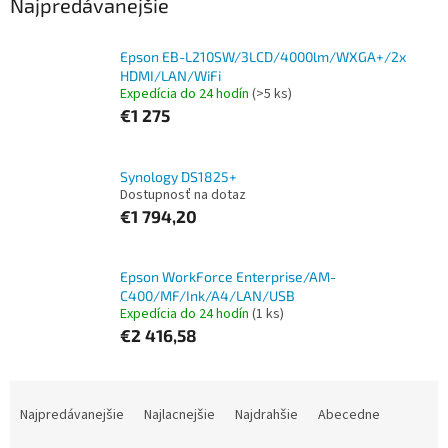
Najpredávanejšie
Epson EB-L210SW/3LCD/4000lm/WXGA+/2x
HDMI/LAN/WiFi
Expedícia do 24 hodín
(>5 ks)
€1 275
Synology DS1825+
Dostupnosť na dotaz
€1 794,20
Epson WorkForce Enterprise/AM-
C400/MF/Ink/A4/LAN/USB
Expedícia do 24 hodín
(1 ks)
€2 416,58
R
a
Najpredávanejšie
Najlacnejšie
Najdrahšie
Abecedne
d