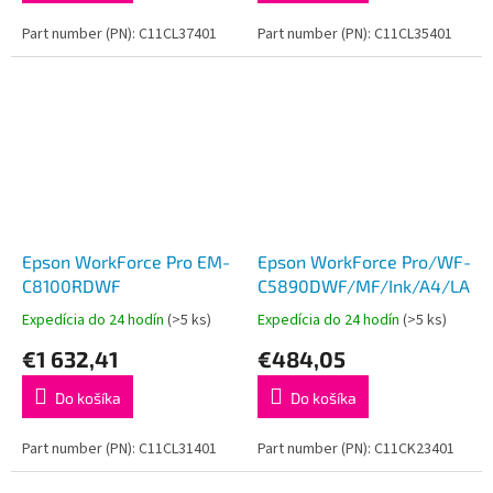
Part number (PN): C11CL37401
Part number (PN): C11CL35401
Epson WorkForce Pro EM-
Epson WorkForce Pro/WF-
C8100RDWF
C5890DWF/MF/Ink/A4/LAN/
Expedícia do 24 hodín
(>5 ks)
Expedícia do 24 hodín
(>5 ks)
€1 632,41
€484,05
Do košíka
Do košíka
Part number (PN): C11CL31401
Part number (PN): C11CK23401