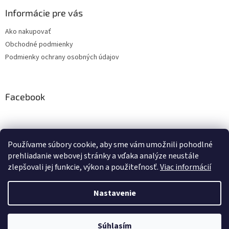
Informácie pre vás
Ako nakupovať
Obchodné podmienky
Podmienky ochrany osobných údajov
Facebook
Používame súbory cookie, aby sme vám umožnili pohodlné
PRESMONT.IT
prehliadanie webovej stránky a vďaka analýze neustále
zlepšovali jej funkcie, výkon a použiteľnosť.
Viac informácií
Nastavenie
Vytvoril Shoptet
Súhlasím
Copyright 2026
PRESMONT.IT - Eshop
. Všetky práva vyhradené.