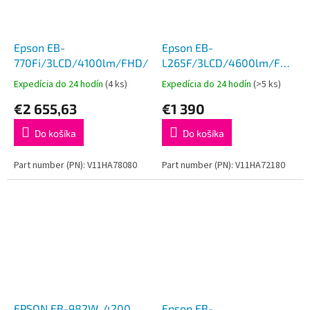
Epson EB-
Epson EB-
770Fi/3LCD/4100lm/FHD/HDMI/LAN/WiFi
L265F/3LCD/4600lm/FHD/2
HDMI/LAN/WiFi
Expedícia do 24 hodín
(4 ks)
Expedícia do 24 hodín
(>5 ks)
€2 655,63
€1 390
Do košíka
Do košíka
Part number (PN): V11HA78080
Part number (PN): V11HA72180
EPSON EB-982W, 4200
Epson EB-