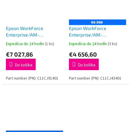
€5 390
Epson WorkForce
Epson WorkForce
Enterprise/AM-
Enterprise/AM-
C6000/MF/Ink/A3/LAN/USB
C4000/MF/Ink/A3/LAN/USB
Expedícia do 24 hodín
(1 ks)
Expedícia do 24 hodín
(3 ks)
€7 027,86
€4 656,60
Do košíka
Do košíka
Part number (PN): C11CJ91401
Part number (PN): C11CJ43401