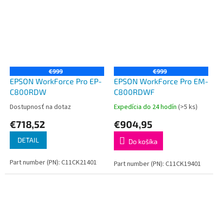
€999
€999
EPSON WorkForce Pro EP-
EPSON WorkForce Pro EM-
C800RDW
C800RDWF
Dostupnosť na dotaz
Expedícia do 24 hodín
(>5 ks)
€718,52
€904,95
DETAIL
Do košíka
Part number (PN): C11CK21401
Part number (PN): C11CK19401