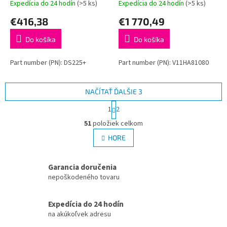
Expedícia do 24 hodín
(>5 ks)
Expedícia do 24 hodín
(>5 ks)
€416,38
€1 770,49
Do košíka
Do košíka
Part number (PN): DS225+
Part number (PN): V11HA81080
NAČÍTAŤ ĎALŠIE 3
S
1
2
t
O
r
51
položiek celkom
v
á
l
HORE
n
á
k
d
o
v
a
Garancia doručenia
a
c
nepoškodeného tovaru
n
i
i
e
e
Expedícia do 24 hodín
p
r
na akúkoľvek adresu
v