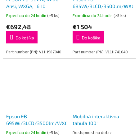
Ansi, WXGA, 16:10
685Wi/3LCD/3500lm/WXGA
Expedícia do 24 hodín
(>5 ks)
Expedícia do 24 hodín
(>5 ks)
€692,48
€1 504
Do košíka
Do košíka
Part number (PN): V11H987040
Part number (PN): V11H741040
Epson EB-
Mobilná interaktívna
695Wi/3LCD/3500lm/WXGA/HDMI/LAN
tabuľa 100''
Expedícia do 24 hodín
(>5 ks)
Dostupnosť na dotaz