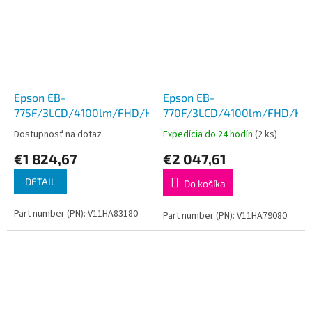
Epson EB-
Epson EB-
775F/3LCD/4100lm/FHD/HDMI/LAN/WiFi
770F/3LCD/4100lm/FHD/HD
Dostupnosť na dotaz
Expedícia do 24 hodín
(2 ks)
€1 824,67
€2 047,61
DETAIL
Do košíka
Part number (PN): V11HA83180
Part number (PN): V11HA79080