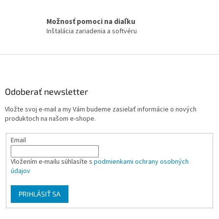
k
y
Možnosť pomoci na diaľku
v
Inštalácia zariadenia a softvéru
ý
p
i
Z
s
á
u
p
ä
Odoberať newsletter
t
Vložte svoj e-mail a my Vám budeme zasielať informácie o nových
i
produktoch na našom e-shope.
e
Email
Vložením e-mailu súhlasíte s
podmienkami ochrany osobných
údajov
PRIHLÁSIŤ SA