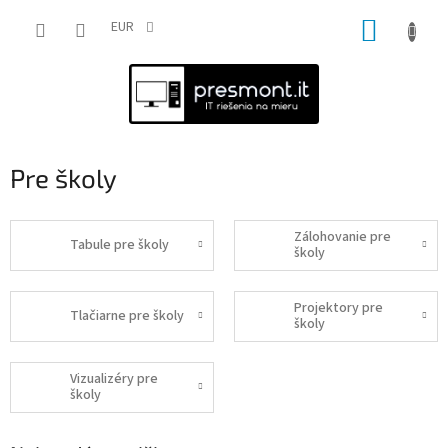
Prejsť
NÁKUP
na
EUR
obsah
KOŠÍK
Pre školy
Zálohovanie pre
Tabule pre školy
školy
Projektory pre
Tlačiarne pre školy
školy
Vizualizéry pre
školy