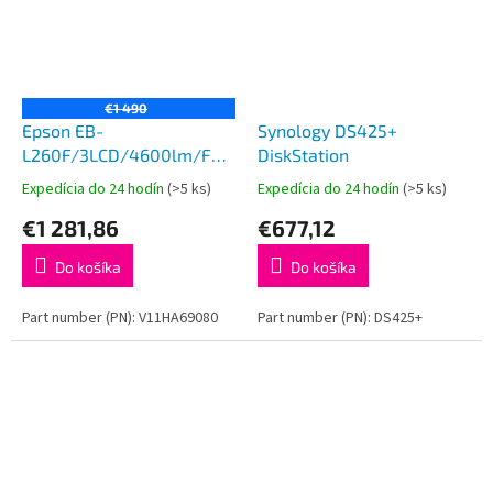
€1 490
Epson EB-
Synology DS425+
L260F/3LCD/4600lm/FHD/2x
DiskStation
HDMI/LAN/WiFi
Expedícia do 24 hodín
(>5 ks)
Expedícia do 24 hodín
(>5 ks)
€1 281,86
€677,12
Do košíka
Do košíka
Part number (PN): V11HA69080
Part number (PN): DS425+