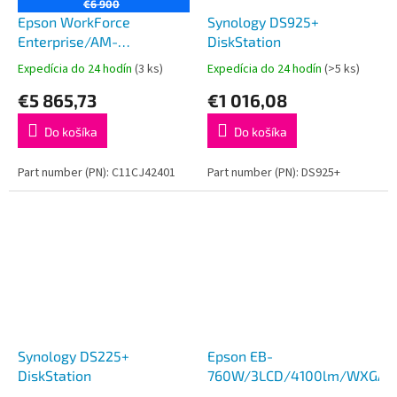
€6 900
Epson WorkForce
Synology DS925+
Enterprise/AM-
DiskStation
C5000/MF/Ink/A3/LAN/WiFi/USB
Expedícia do 24 hodín
(3 ks)
Expedícia do 24 hodín
(>5 ks)
€5 865,73
€1 016,08
Do košíka
Do košíka
Part number (PN): C11CJ42401
Part number (PN): DS925+
Synology DS225+
Epson EB-
DiskStation
760W/3LCD/4100lm/WXGA/