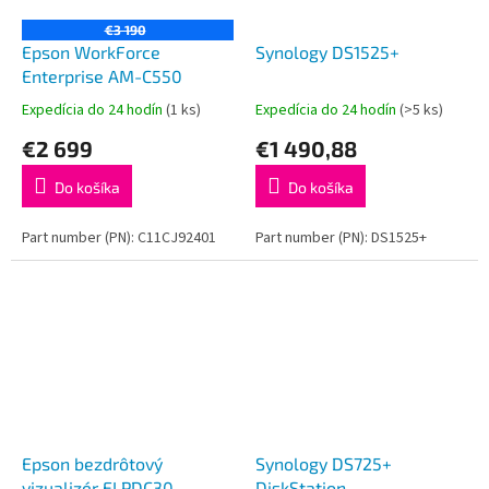
€3 190
Epson WorkForce
Synology DS1525+
Enterprise AM-C550
Expedícia do 24 hodín
(1 ks)
Expedícia do 24 hodín
(>5 ks)
€2 699
€1 490,88
Do košíka
Do košíka
Part number (PN): C11CJ92401
Part number (PN): DS1525+
Epson bezdrôtový
Synology DS725+
vizualizér ELPDC30
DiskStation