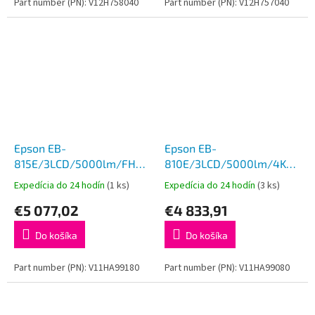
Part number (PN): V12H758040
Part number (PN): V12H757040
Epson EB-
Epson EB-
815E/3LCD/5000lm/FHD/2x
810E/3LCD/5000lm/4K
HDMI/LAN/WiFi
UHD/2x HDMI/LAN/WiFi
Expedícia do 24 hodín
(1 ks)
Expedícia do 24 hodín
(3 ks)
€5 077,02
€4 833,91
Do košíka
Do košíka
Part number (PN): V11HA99180
Part number (PN): V11HA99080