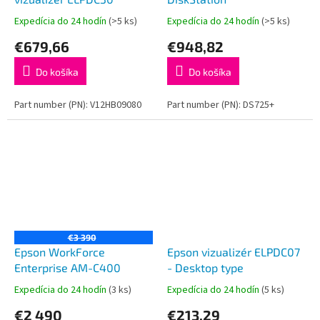
Expedícia do 24 hodín
(>5 ks)
Expedícia do 24 hodín
(>5 ks)
€679,66
€948,82
Do košíka
Do košíka
Part number (PN): V12HB09080
Part number (PN): DS725+
€3 390
Epson WorkForce
Epson vizualizér ELPDC07
Enterprise AM-C400
- Desktop type
Expedícia do 24 hodín
(3 ks)
Expedícia do 24 hodín
(5 ks)
€2 490
€213,29