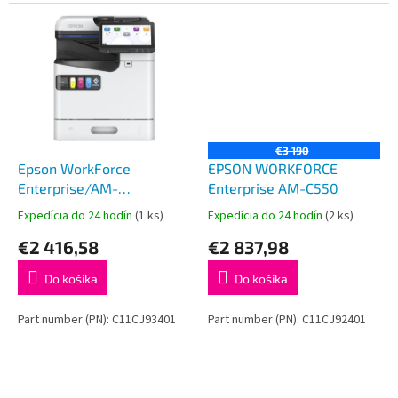
€3 190
Epson WorkForce
EPSON WORKFORCE
Enterprise/AM-
Enterprise AM-C550
C400/MF/Ink/A4/LAN/USB
Expedícia do 24 hodín
(1 ks)
Expedícia do 24 hodín
(2 ks)
€2 416,58
€2 837,98
Do košíka
Do košíka
Part number (PN): C11CJ93401
Part number (PN): C11CJ92401