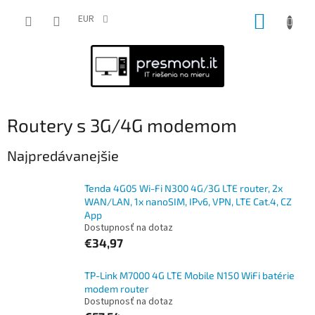
Prejsť
NÁKUP
na
EUR
obsah
KOŠÍK
Routery s 3G/4G modemom
Najpredávanejšie
Tenda 4G05 Wi-Fi N300 4G/3G LTE router, 2x
WAN/LAN, 1x nanoSIM, IPv6, VPN, LTE Cat.4, CZ
App
Dostupnosť na dotaz
€34,97
TP-Link M7000 4G LTE Mobile N150 WiFi batérie
modem router
Dostupnosť na dotaz