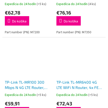
modem router
Expedícia do 24 hodín
(>5 ks)
Expedícia do 24 hodín
(4 ks)
€62,78
€76,16
Do košíka
Do košíka
Part number (PN): M7200
Part number (PN): M7350
TP-Link TL-MR100 300
TP-Link TL-MR6400 4G
Mbps N 4G LTE Router,
LTE WiFi N Router, 4x FE
2xRJ45
ports
Expedícia do 24 hodín
(>5 ks)
Expedícia do 24 hodín
(>5 ks)
€59,91
€72,43