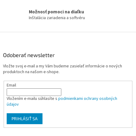
p
r
Možnosť pomoci na diaľku
v
Inštalácia zariadenia a softvéru
k
y
v
Z
ý
á
p
i
p
s
ä
Odoberať newsletter
u
t
Vložte svoj e-mail a my Vám budeme zasielať informácie o nových
i
produktoch na našom e-shope.
e
Email
Vložením e-mailu súhlasíte s
podmienkami ochrany osobných
údajov
PRIHLÁSIŤ SA