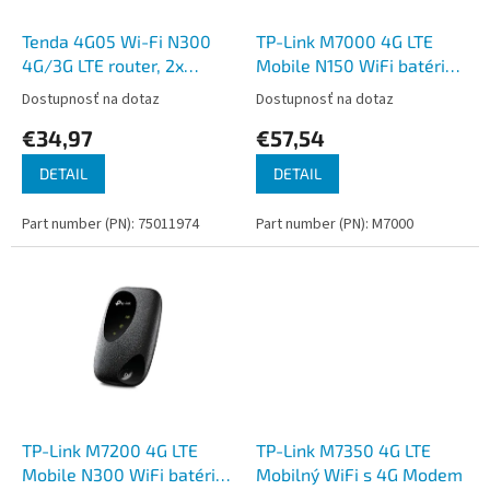
t
o
o
d
Tenda 4G05 Wi-Fi N300
TP-Link M7000 4G LTE
v
u
4G/3G LTE router, 2x
Mobile N150 WiFi batérie
k
WAN/LAN, 1x nanoSIM,
modem router
Dostupnosť na dotaz
Dostupnosť na dotaz
t
IPv6, VPN, LTE Cat.4, CZ
€34,97
€57,54
o
App
v
DETAIL
DETAIL
Part number (PN): 75011974
Part number (PN): M7000
TP-Link M7200 4G LTE
TP-Link M7350 4G LTE
Mobile N300 WiFi batérie
Mobilný WiFi s 4G Modem