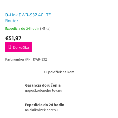
D-Link DWR-932 4G LTE
Router
Expedícia do 24 hodín
(>5 ks)
€51,97
Do košíka
Part number (PN): DWR-932
13
položiek celkom
O
v
l
Garancia doručenia
á
nepoškodeného tovaru
d
a
c
Expedícia do 24 hodín
i
na akúkoľvek adresu
e