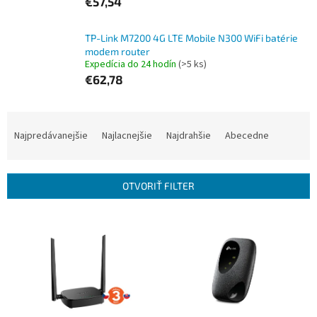
€57,54
TP-Link M7200 4G LTE Mobile N300 WiFi batérie
modem router
Expedícia do 24 hodín
(>5 ks)
€62,78
R
a
Najpredávanejšie
Najlacnejšie
Najdrahšie
Abecedne
d
e
n
OTVORIŤ FILTER
i
e
V
p
ý
r
p
o
i
d
s
u
p
k
r