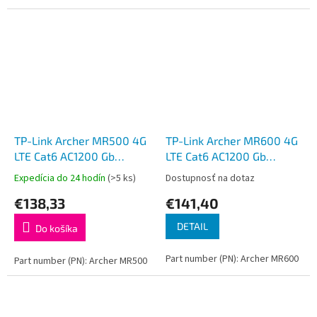
TP-Link Archer MR500 4G
TP-Link Archer MR600 4G
LTE Cat6 AC1200 Gb
LTE Cat6 AC1200 Gb
Router
Router
Expedícia do 24 hodín
(>5 ks)
Dostupnosť na dotaz
€138,33
€141,40
DETAIL
Do košíka
Part number (PN): Archer MR600
Part number (PN): Archer MR500