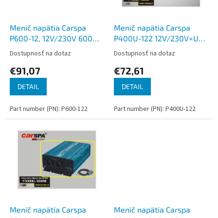
k
r
t
o
o
d
Menič napätia Carspa
Menič napätia Carspa
v
u
P600-12, 12V/230V 600W
P400U-122 12V/230V+USB
k
čistá sinusovka
400W, čistá sínusovka
Dostupnosť na dotaz
Dostupnosť na dotaz
t
€91,07
€72,61
o
v
DETAIL
DETAIL
Part number (PN): P600-122
Part number (PN): P400U-122
Menič napätia Carspa
Menič napätia Carspa