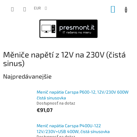
Prejsť
NÁKUP
na
EUR
obsah
KOŠÍK
Měniče napětí z 12V na 230V (čistá
sinus)
Najpredávanejšie
Menič napätia Carspa P600-12, 12V/230V 600W
čistá sinusovka
Dostupnosť na dotaz
€91,07
Menič napätia Carspa P400U-122
12V/230V+USB 400W, čistá sínusovka