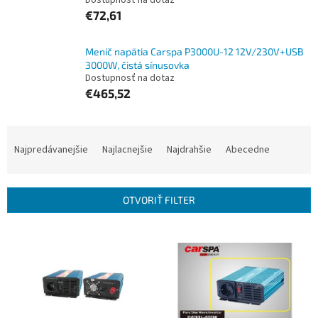
Dostupnosť na dotaz
€72,61
Menič napätia Carspa P3000U-12 12V/230V+USB
3000W, čistá sínusovka
Dostupnosť na dotaz
€465,52
R
a
Najpredávanejšie
Najlacnejšie
Najdrahšie
Abecedne
d
e
n
OTVORIŤ FILTER
i
e
V
p
ý
r
p
o
i
d
s
u
p