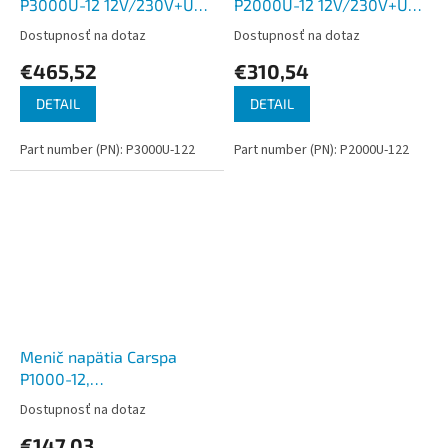
P3000U-12 12V/230V+USB
P2000U-12 12V/230V+USB
3000W, čistá sínusovka
2000W, čistá sínusovka
Dostupnosť na dotaz
Dostupnosť na dotaz
€465,52
€310,54
DETAIL
DETAIL
Part number (PN): P3000U-122
Part number (PN): P2000U-122
Menič napätia Carspa
P1000-12,
12V/230V1000W čistá
Dostupnosť na dotaz
sínusovka
€147,03