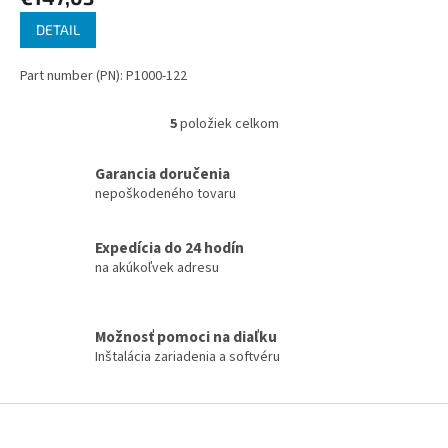
DETAIL
Part number (PN): P1000-122
5
položiek celkom
O
v
l
Garancia doručenia
á
nepoškodeného tovaru
d
a
c
Expedícia do 24 hodín
i
na akúkoľvek adresu
e
p
r
Možnosť pomoci na diaľku
v
Inštalácia zariadenia a softvéru
k
y
v
Z
ý
á
p