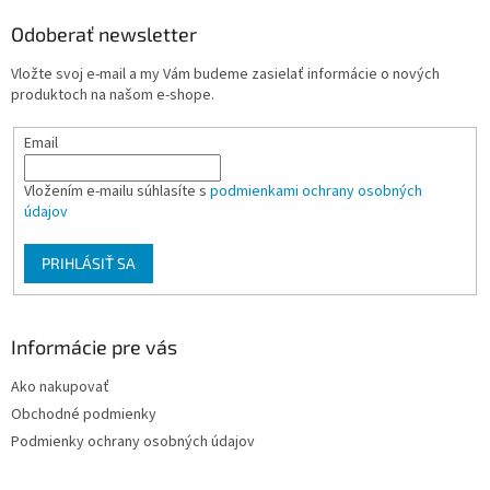
i
p
s
ä
Odoberať newsletter
u
t
Vložte svoj e-mail a my Vám budeme zasielať informácie o nových
i
produktoch na našom e-shope.
e
Email
Vložením e-mailu súhlasíte s
podmienkami ochrany osobných
údajov
PRIHLÁSIŤ SA
Informácie pre vás
Ako nakupovať
Obchodné podmienky
Podmienky ochrany osobných údajov