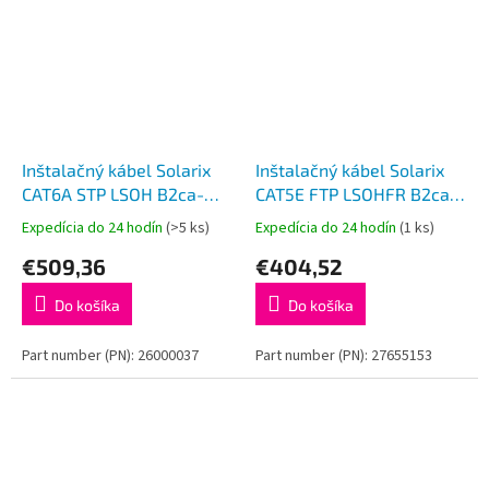
Inštalačný kábel Solarix
Inštalačný kábel Solarix
CAT6A STP LSOH B2ca-
CAT5E FTP LSOHFR B2ca-
s1,d1,a1 500m/cievka
s1,d1,a1 500m/cievka
Expedícia do 24 hodín
(>5 ks)
Expedícia do 24 hodín
(1 ks)
SXKD-6A-STP-LSOH-B2ca
SXKD-5E-FTP-LSOHFR-
€509,36
€404,52
B2ca
Do košíka
Do košíka
Part number (PN): 26000037
Part number (PN): 27655153