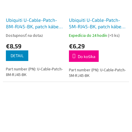
Ubiquiti U-Cable-Patch-
Ubiquiti U-Cable-Patch-
8M-RJ45-BK, patch kábel,
5M-RJ45-BK, patch kábel,
8m, Cat6, čierny
5m, Cat6, čierny
Dostupnosť na dotaz
Expedícia do 24 hodín
(>5 ks)
€8,59
€6,29
DETAIL
Do košíka
Part number (PN): U-Cable-Patch-
Part number (PN): U-Cable-Patch-
8M-RJ45-BK
5M-RJ45-BK