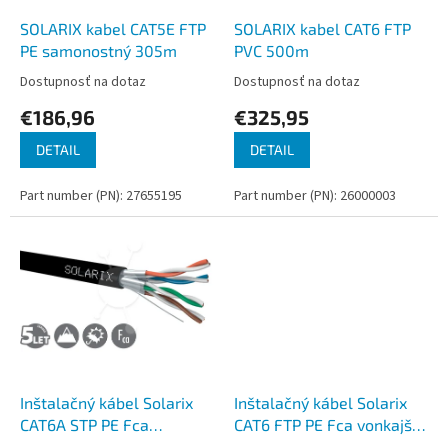
o
o
d
SOLARIX kabel CAT5E FTP
SOLARIX kabel CAT6 FTP
v
u
PE samonostný 305m
PVC 500m
k
Dostupnosť na dotaz
Dostupnosť na dotaz
t
€186,96
€325,95
o
v
DETAIL
DETAIL
Part number (PN): 27655195
Part number (PN): 26000003
Inštalačný kábel Solarix
Inštalačný kábel Solarix
CAT6A STP PE Fca
CAT6 FTP PE Fca vonkajší
500m/cievka vonkajší
500m/cievka SXKD-6-