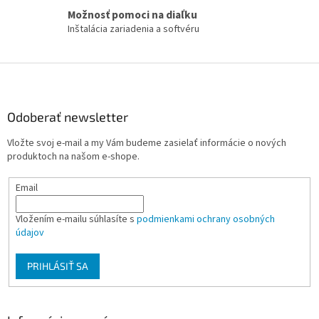
y
Možnosť pomoci na diaľku
v
Inštalácia zariadenia a softvéru
ý
p
i
Z
s
á
u
p
ä
Odoberať newsletter
t
Vložte svoj e-mail a my Vám budeme zasielať informácie o nových
i
produktoch na našom e-shope.
e
Email
Vložením e-mailu súhlasíte s
podmienkami ochrany osobných
údajov
PRIHLÁSIŤ SA