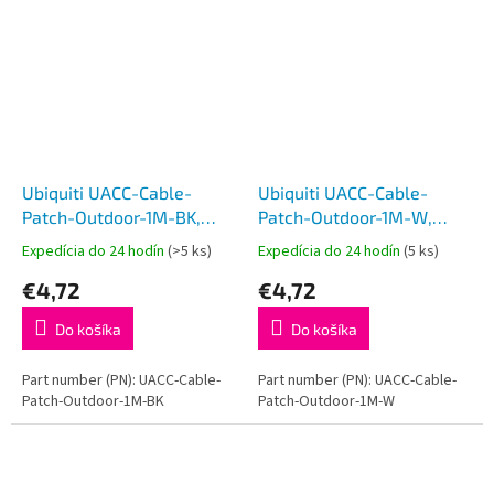
Ubiquiti UACC-Cable-
Ubiquiti UACC-Cable-
Patch-Outdoor-1M-BK,
Patch-Outdoor-1M-W,
Vonkajší UniFi patch kábel,
Vonkajší UniFi patch kábel,
Expedícia do 24 hodín
(>5 ks)
Expedícia do 24 hodín
(5 ks)
1m, Cat5e, čierny
1m, Cat5e, biely
€4,72
€4,72
Do košíka
Do košíka
Part number (PN): UACC-Cable-
Part number (PN): UACC-Cable-
Patch-Outdoor-1M-BK
Patch-Outdoor-1M-W