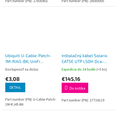
Part number (PN): 27800401
Part number (PN): 26000005
Ubiquiti U-Cable-Patch-
Inštalačný kábel Solarix
1M-RJ45-BK, UniFi
CAT5E UTP LSOH Dca-
Ethernet Patch Kábel,
s1,d2,a1 305m/box SXKD-
Dostupnosť na dotaz
Expedícia do 24 hodín
(>5 ks)
1,0m, Cat6, čierny
5E-UTP-LSOH
€3,08
€145,16
DETAIL
Do košíka
Part number (PN): U-Cable-Patch-
Part number (PN): 27724119
1M-RJ45-BK