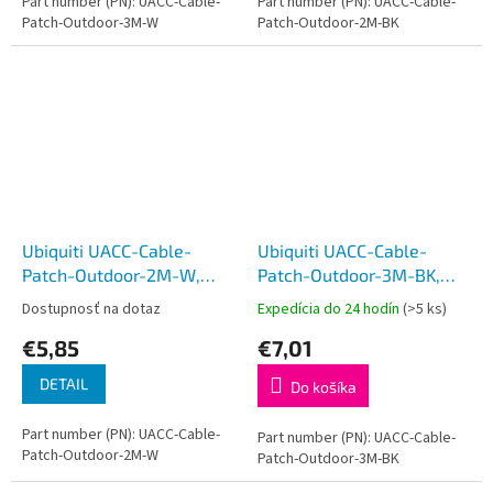
Part number (PN): UACC-Cable-
Part number (PN): UACC-Cable-
Patch-Outdoor-3M-W
Patch-Outdoor-2M-BK
Ubiquiti UACC-Cable-
Ubiquiti UACC-Cable-
Patch-Outdoor-2M-W,
Patch-Outdoor-3M-BK,
Vonkajší UniFi patch kábel,
Vonkajší UniFi patch kábel,
Dostupnosť na dotaz
Expedícia do 24 hodín
(>5 ks)
2m, Cat5e, biely
3m, Cat5e, čierny
€5,85
€7,01
DETAIL
Do košíka
Part number (PN): UACC-Cable-
Part number (PN): UACC-Cable-
Patch-Outdoor-2M-W
Patch-Outdoor-3M-BK