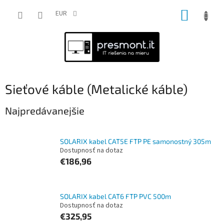
Prejsť
NÁKUP
na
EUR
obsah
KOŠÍK
Sieťové káble (Metalické káble)
Najpredávanejšie
SOLARIX kabel CAT5E FTP PE samonostný 305m
Dostupnosť na dotaz
€186,96
SOLARIX kabel CAT6 FTP PVC 500m
Dostupnosť na dotaz
€325,95