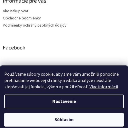
Informácie pre vás
Ako nakupovať
Obchodné podmienky
Podmienky ochrany osobných údajov
Facebook
Používame súbory cookie, aby sme vám umožnili pohodlné
PRESMONT.IT
prehliadanie webovej stránky a vďaka analýze neustále
zlepšovali jej funkcie, výkon a použiteľnosť.
Viac informácií
Nastavenie
Vytvoril Shoptet
Súhlasím
Copyright 2026
PRESMONT.IT - Eshop
. Všetky práva vyhradené.