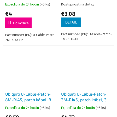
2m, Cat6, čierny
1m, Cat6, modrý
Expedícia do 24 hodín
(>5 ks)
Dostupnosť na dotaz
€4
€3,08
DETAIL
Do košíka
Part number (PN): U-Cable-Patch-
Part number (PN): U-Cable-Patch-
1M-RJ45-BL
2M-RJ45-BK
Ubiquiti U-Cable-Patch-
Ubiquiti U-Cable-Patch-
8M-RJ45, patch kábel, 8m,
3M-RJ45, patch kábel, 3m,
Cat6, biely
Cat6, biely
Expedícia do 24 hodín
(>5 ks)
Expedícia do 24 hodín
(>5 ks)
€8,59
€4,72