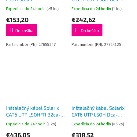
s1,d2,a1 500m/box SXKD-
Expedícia do 24 hodín
(>5 ks)
Expedícia do 24 hodín
(1 ks)
5E-UTP-LSOH
€153,20
€242,62
Do košíka
Do košíka
Part number (PN): 27655147
Part number (PN): 27724125
Inštalačný kábel Solarix
Inštalačný kábel Solarix
CAT6 UTP LSOHFR B2ca-
CAT6 UTP LSOH Dca-
s1,d1,a1 500m SXKD-6-
s2,d2,a1 500m/cievka
Expedícia do 24 hodín
(1 ks)
Expedícia do 24 hodín
(>5 ks)
UTP-LSOHFR-B2ca
SXKD-6-UTP-LSOH
€436,05
€318,52