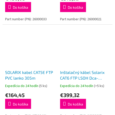
Do košíka
Do košíka
Part number (PN): 26000033
Part number (PN): 26000021
SOLARIX kabel CAT5E FTP
Inštalačný kábel Solarix
PVC lanko 305m
CAT6 FTP LSOH Dca-
s2,d2,a1 500m/cievka
Expedícia do 24 hodín
(5 ks)
Expedícia do 24 hodín
(>5 ks)
SXKD-6-FTP-LSOH
€164,45
€399,32
Do košíka
Do košíka