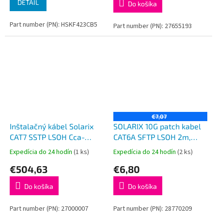
DETAIL
Do košíka
Part number (PN): HSKF423CB5
Part number (PN): 27655193
€7,07
Inštalačný kábel Solarix
SOLARIX 10G patch kabel
CAT7 SSTP LSOH Cca-
CAT6A SFTP LSOH 2m,
s1,d1,a1 500m/cievka
šedý non-snag proof
Expedícia do 24 hodín
(1 ks)
Expedícia do 24 hodín
(2 ks)
SXKD-7-SSTP-LSOH
€504,63
€6,80
Do košíka
Do košíka
Part number (PN): 27000007
Part number (PN): 28770209