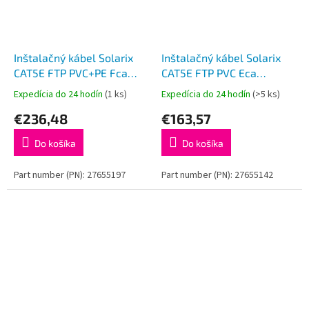
Inštalačný kábel Solarix
Inštalačný kábel Solarix
CAT5E FTP PVC+PE Fca
CAT5E FTP PVC Eca
dvojitý plášť 305m/cievka
305m/box SXKD-5E-FTP-
Expedícia do 24 hodín
(1 ks)
Expedícia do 24 hodín
(>5 ks)
SXKD-5E-FTP-PVC+PE
PVC
€236,48
€163,57
Do košíka
Do košíka
Part number (PN): 27655197
Part number (PN): 27655142