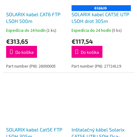
€138,19
SOLARIX kabel CAT6 FTP
SOLARIX kabel CAT5E UTP
LSOH 500m
LSOH drot 305m
Expedícia do 24 hodín
(1 ks)
Expedícia do 24 hodín
(5 ks)
€313,65
€117,54
Do košíka
Do košíka
Part number (PN): 26000005
Part number (PN): 27724119
SOLARIX kabel Cat5E FTP
Inštalačný kábel Solarix
LSOH 305m
CAT5E UTP LSOH Dca-