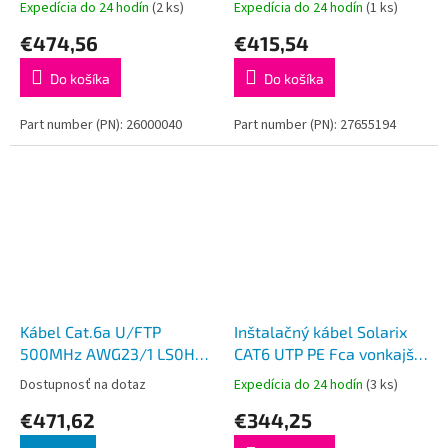
Expedícia do 24 hodín
(2 ks)
Expedícia do 24 hodín
(1 ks)
SXKD-6A-STP-PE
FTP-PE
€474,56
€415,54
Do košíka
Do košíka
Part number (PN): 26000040
Part number (PN): 27655194
Kábel Cat.6a U/FTP
Inštalačný kábel Solarix
500MHz AWG23/1 LS0H-3
CAT6 UTP PE Fca vonkajší
B2ca-s1a, d1, a1 500m
500m/cievka SXKD-6-
Dostupnosť na dotaz
Expedícia do 24 hodín
(3 ks)
UTP-PE
€471,62
€344,25