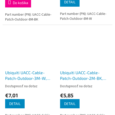
DETAIL
Do košíka
Part number (PN): UACC-Cable-
Part number (PN): UACC-Cable-
Patch-Outdoor-8M-W
Patch-Outdoor-8M-BK
Ubiquiti UACC-Cable-
Ubiquiti UACC-Cable-
Patch-Outdoor-3M-W,
Patch-Outdoor-2M-BK,
Vonkajší UniFi patch kábel,
Vonkajší UniFi patch kábel,
Dostupnosť na dotaz
Dostupnosť na dotaz
3m, Cat5e, biely
2m, Cat5e, čierny
€7,01
€5,85
DETAIL
DETAIL