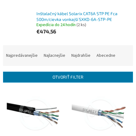
Inštalačný kábel Solarix CAT6A STP PE Fca
500m/cievka vonkajší SXKD-6A-STP-PE
Expedícia do 24 hodín
(2 ks)
€474,56
R
a
Najpredávanejšie
Najlacnejšie
Najdrahšie
Abecedne
d
e
n
OTVORIŤ FILTER
i
e
V
p
ý
r
p
o
i
d
s
u
p
k
r
t