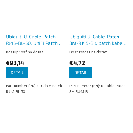
Ubiquiti U-Cable-Patch-
Ubiquiti U-Cable-Patch-
RJ45-BL-50, UniFi Patch
3M-RJ45-BK, patch kábel,
Kábel, 0,1m (0,22m s
3m, Cat6, modrý
Dostupnosť na dotaz
Dostupnosť na dotaz
konektormi), Cat6, modrý
€93,14
€4,72
(50ks)
DETAIL
DETAIL
Part number (PN): U-Cable-Patch-
Part number (PN): U-Cable-Patch-
RJ45-BL-50
3M-RJ45-BL