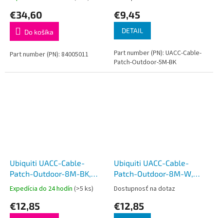
triedou reakcie na oheň
5m, Cat5e, čierny
€34,60
€9,45
Eca
DETAIL
Do košíka
Part number (PN): UACC-Cable-
Part number (PN): 84005011
Patch-Outdoor-5M-BK
Ubiquiti UACC-Cable-
Ubiquiti UACC-Cable-
Patch-Outdoor-8M-BK,
Patch-Outdoor-8M-W,
Vonkajší UniFi patch kábel,
Vonkajší UniFi patch kábel,
Expedícia do 24 hodín
(>5 ks)
Dostupnosť na dotaz
8m, Cat5e, čierny
8m, Cat5e, biely
€12,85
€12,85