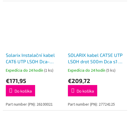
Solarix Instalační kabel
SOLARIX kabel CAT5E UTP
CAT6 UTP LSOH Dca-
LSOH drot 500m Dca s1 d2
s2,d2,a1 450 MHz
a1
Expedícia do 24 hodín
(1 ks)
Expedícia do 24 hodín
(5 ks)
305m/box
€171,95
€209,72
Do košíka
Do košíka
Part number (PN): 26100021
Part number (PN): 27724125