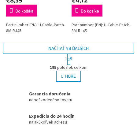
Do košíka
Do košíka
Part number (PN): U-Cable-Patch-
Part number (PN): U-Cable-Patch-
8M-RJ45
3M-RJ45
NAČÍTAŤ 48 ĎALŠÍCH
S
1
5
t
O
r
195
položiek celkom
v
á
l
HORE
n
á
k
d
o
v
a
Garancia doručenia
a
c
nepoškodeného tovaru
n
i
i
e
e
Expedícia do 24 hodín
p
r
na akúkoľvek adresu
v
k