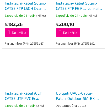
Inštalačný kábel Solarix
Inštalačný kábel Solarix
CAT5E FTP LSOH Dca-
CAT5E FTP PE Fca vonkajší
s1,d2,a1 305m/box SXKD-
305m/box SXKD-5E-FTP-
Expedícia do 24 hodín
(>5 ks)
Expedícia do 24 hodín
(>5 ks)
5E-FTP-LSOH
PE
€182,26
€200,10
Do košíka
Do košíka
Part number (PN): 27655147
Part number (PN): 27655192
Inštalačný kábel iGET
Ubiquiti UACC-Cable-
CAT5E UTP PVC Eca
Patch-Outdoor-5M-BK,
100m/rola, kábel drôt, s
Vonkajší UniFi patch kábel,
Expedícia do 24 hodín
(2 ks)
Dostupnosť na dotaz