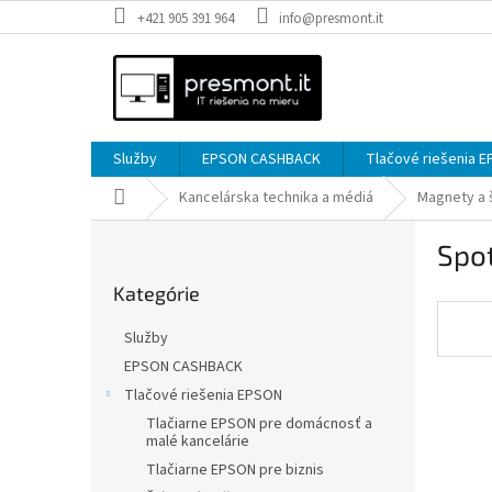
Prejsť
+421 905 391 964
info@presmont.it
na
obsah
Služby
EPSON CASHBACK
Tlačové riešenia 
Domov
Kancelárska technika a médiá
Magnety a 
B
Spot
o
Preskočiť
č
Kategórie
kategórie
n
ý
Služby
p
EPSON CASHBACK
a
Tlačové riešenia EPSON
n
e
Tlačiarne EPSON pre domácnosť a
malé kancelárie
l
Tlačiarne EPSON pre biznis