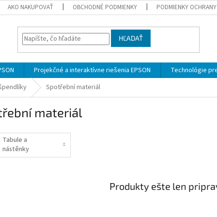
AKO NAKUPOVAŤ
OBCHODNÉ PODMIENKY
PODMIENKY OCHRANY
HĽADAŤ
EPSON
Projekčné a interaktívne riešenia EPSON
Technológie pre
špendlíky
Spotřební materiál
řební materiál
Tabule a
nástěnky
Produkty ešte len pripr