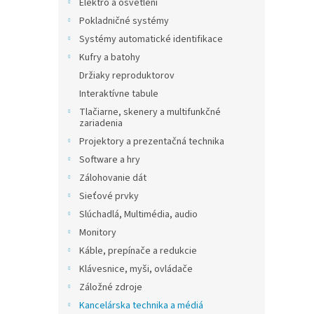
Elektro a osvětlení
Pokladničné systémy
Systémy automatické identifikace
Kufry a batohy
Držiaky reproduktorov
Interaktívne tabule
Tlačiarne, skenery a multifunkčné
zariadenia
Projektory a prezentačná technika
Software a hry
Zálohovanie dát
Sieťové prvky
Slúchadlá, Multimédia, audio
Monitory
Káble, prepínače a redukcie
Klávesnice, myši, ovládače
Záložné zdroje
Kancelárska technika a médiá