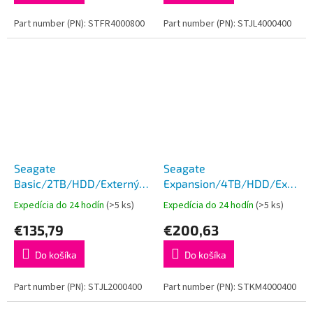
Part number (PN): STFR4000800
Part number (PN): STJL4000400
Seagate
Seagate
Basic/2TB/HDD/Externý/2.5''/
Expansion/4TB/HDD/Externý/
Čierna/2R
Čierna/2R
Expedícia do 24 hodín
(>5 ks)
Expedícia do 24 hodín
(>5 ks)
€135,79
€200,63
Do košíka
Do košíka
Part number (PN): STJL2000400
Part number (PN): STKM4000400