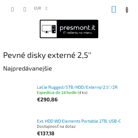
Prejsť
NÁKUP
na
EUR
obsah
KOŠÍK
Pevné disky externé 2,5''
Najpredávanejšie
LaCie Rugged/5TB/HDD/Externý/2.5''/2R
Expedícia do 24 hodín
(4 ks)
€290,86
Ext. HDD WD Elements Portable 2TB, USB-C
Dostupnosť na dotaz
€137,18