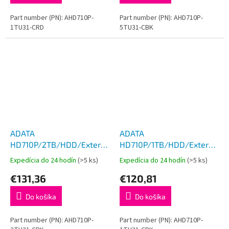
Part number (PN): AHD710P-
Part number (PN): AHD710P-
1TU31-CRD
5TU31-CBK
ADATA
ADATA
HD710P/2TB/HDD/Externý/2.5''/
HD710P/1TB/HDD/Externý/2.5
Čierna/3R
Čierna/3R
Expedícia do 24 hodín
(>5 ks)
Expedícia do 24 hodín
(>5 ks)
€131,36
€120,81
Do košíka
Do košíka
Part number (PN): AHD710P-
Part number (PN): AHD710P-