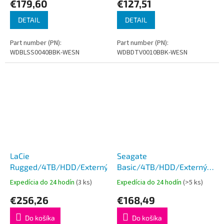
€179,60
€127,51
DETAIL
DETAIL
Part number (PN):
Part number (PN):
WDBLSS0040BBK-WESN
WDBDTV0010BBK-WESN
LaCie
Seagate
Rugged/4TB/HDD/Externý/2.5''/2R
Basic/4TB/HDD/Externý/2.5'
Čierna/2R
Expedícia do 24 hodín
(3 ks)
Expedícia do 24 hodín
(>5 ks)
€256,26
€168,49
Do košíka
Do košíka