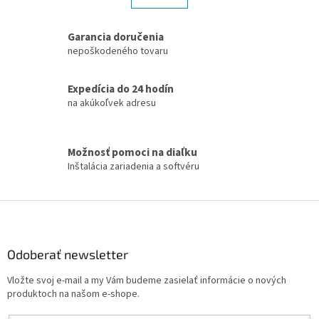
á
k
d
o
v
a
Garancia doručenia
a
c
nepoškodeného tovaru
n
i
i
e
e
Expedícia do 24 hodín
p
r
na akúkoľvek adresu
v
k
y
Možnosť pomoci na diaľku
v
Inštalácia zariadenia a softvéru
ý
p
i
Z
s
á
u
p
ä
Odoberať newsletter
t
Vložte svoj e-mail a my Vám budeme zasielať informácie o nových
i
produktoch na našom e-shope.
e