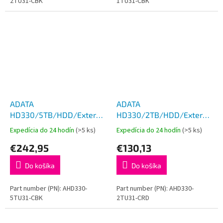
2TU31-CBK
1TU31-CBK
ADATA
ADATA
HD330/5TB/HDD/Externý/2.5''/
HD330/2TB/HDD/Externý/2.5
Čierna/3R
Červená/3R
Expedícia do 24 hodín
(>5 ks)
Expedícia do 24 hodín
(>5 ks)
€242,95
€130,13
Do košíka
Do košíka
Part number (PN): AHD330-
Part number (PN): AHD330-
5TU31-CBK
2TU31-CRD