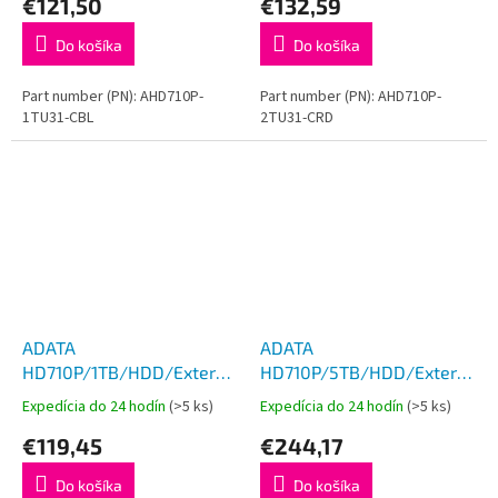
€121,50
€132,59
Do košíka
Do košíka
Part number (PN): AHD710P-
Part number (PN): AHD710P-
1TU31-CBL
2TU31-CRD
ADATA
ADATA
HD710P/1TB/HDD/Externý/2.5''/
HD710P/5TB/HDD/Externý/2.5
Červená/3R
Čierna/3R
Expedícia do 24 hodín
(>5 ks)
Expedícia do 24 hodín
(>5 ks)
€119,45
€244,17
Do košíka
Do košíka