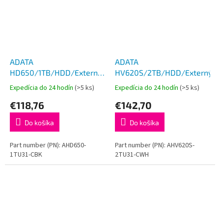
ADATA
ADATA
HD650/1TB/HDD/Externý/2.5''/
HV620S/2TB/HDD/Externý/2.5
Čierna/3R
Expedícia do 24 hodín
(>5 ks)
Expedícia do 24 hodín
(>5 ks)
€118,76
€142,70
Do košíka
Do košíka
Part number (PN): AHD650-
Part number (PN): AHV620S-
1TU31-CBK
2TU31-CWH