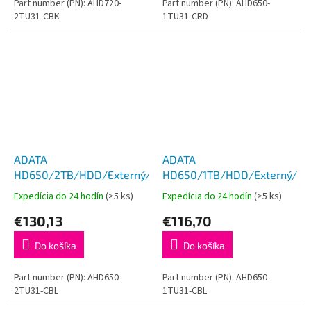
Part number (PN): AHD720-
Part number (PN): AHD650-
2TU31-CBK
1TU31-CRD
ADATA
ADATA
HD650/2TB/HDD/Externý/2.5''/Modrá/3R
HD650/1TB/HDD/Externý/2.5
Expedícia do 24 hodín
(>5 ks)
Expedícia do 24 hodín
(>5 ks)
€130,13
€116,70
Do košíka
Do košíka
Part number (PN): AHD650-
Part number (PN): AHD650-
2TU31-CBL
1TU31-CBL