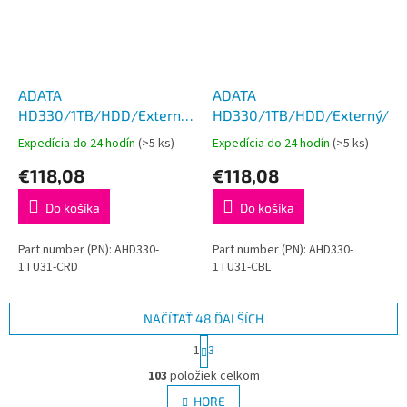
ADATA
ADATA
HD330/1TB/HDD/Externý/2.5''/
HD330/1TB/HDD/Externý/2.5
Červená/3R
Expedícia do 24 hodín
(>5 ks)
Expedícia do 24 hodín
(>5 ks)
€118,08
€118,08
Do košíka
Do košíka
Part number (PN): AHD330-
Part number (PN): AHD330-
1TU31-CRD
1TU31-CBL
NAČÍTAŤ 48 ĎALŠÍCH
S
1
3
t
O
r
103
položiek celkom
v
á
l
HORE
n