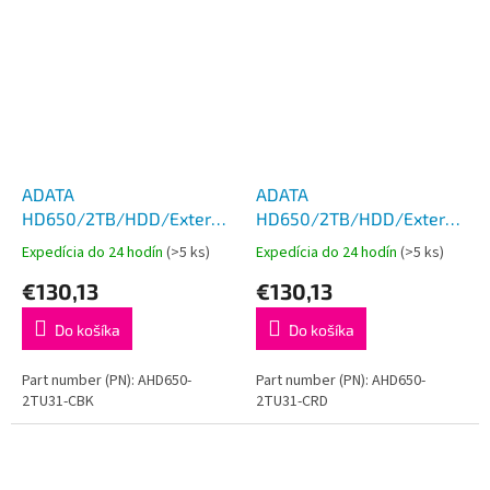
ADATA
ADATA
HD650/2TB/HDD/Externý/2.5''/
HD650/2TB/HDD/Externý/2.5
Čierna/3R
Červená/3R
Expedícia do 24 hodín
(>5 ks)
Expedícia do 24 hodín
(>5 ks)
€130,13
€130,13
Do košíka
Do košíka
Part number (PN): AHD650-
Part number (PN): AHD650-
2TU31-CBK
2TU31-CRD