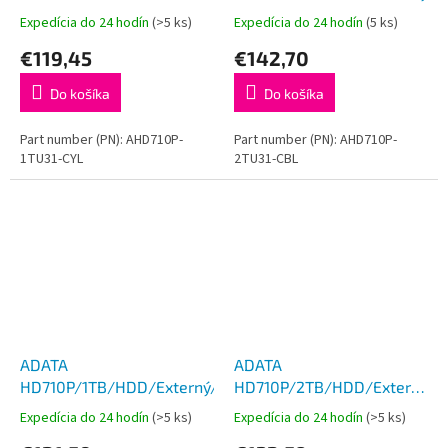
Žltá/3R
Expedícia do 24 hodín
(>5 ks)
Expedícia do 24 hodín
(5 ks)
€119,45
€142,70
Do košíka
Do košíka
Part number (PN): AHD710P-
Part number (PN): AHD710P-
1TU31-CYL
2TU31-CBL
ADATA
ADATA
HD710P/1TB/HDD/Externý/2.5''/Modrá/3R
HD710P/2TB/HDD/Externý/2.5
Červená/3R
Expedícia do 24 hodín
(>5 ks)
Expedícia do 24 hodín
(>5 ks)