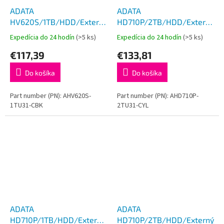
ADATA
ADATA
HV620S/1TB/HDD/Externý/2.5''/
HD710P/2TB/HDD/Externý/2.5
Čierna/3R
Žltá/3R
Expedícia do 24 hodín
(>5 ks)
Expedícia do 24 hodín
(>5 ks)
€117,39
€133,81
Do košíka
Do košíka
Part number (PN): AHV620S-
Part number (PN): AHD710P-
1TU31-CBK
2TU31-CYL
ADATA
ADATA
HD710P/1TB/HDD/Externý/2.5''/
HD710P/2TB/HDD/Externý/2.