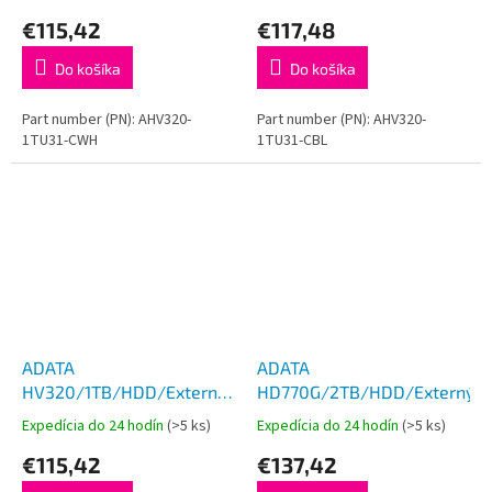
€115,42
€117,48
Do košíka
Do košíka
Part number (PN): AHV320-
Part number (PN): AHV320-
1TU31-CWH
1TU31-CBL
ADATA
ADATA
HV320/1TB/HDD/Externý/2.5''/
HD770G/2TB/HDD/Externý/2.
Čierna/3R
Expedícia do 24 hodín
(>5 ks)
Expedícia do 24 hodín
(>5 ks)
€115,42
€137,42