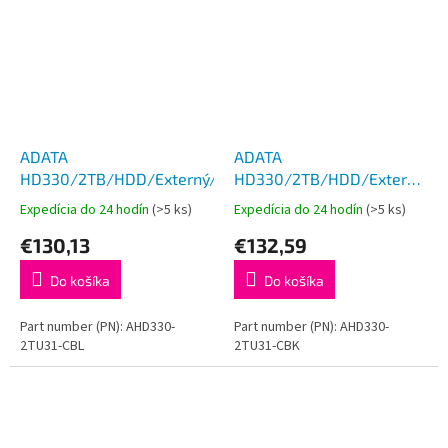
ADATA
ADATA
HD330/2TB/HDD/Externý/2.5''/Modrá/3R
HD330/2TB/HDD/Externý/2.5
Čierna/3R
Expedícia do 24 hodín
(>5 ks)
Expedícia do 24 hodín
(>5 ks)
€130,13
€132,59
Do košíka
Do košíka
Part number (PN): AHD330-
Part number (PN): AHD330-
2TU31-CBL
2TU31-CBK