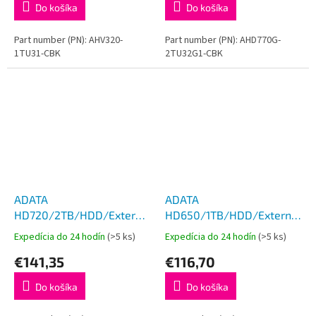
Do košíka
Do košíka
Part number (PN): AHV320-
Part number (PN): AHD770G-
1TU31-CBK
2TU32G1-CBK
ADATA
ADATA
HD720/2TB/HDD/Externý/2.5''/
HD650/1TB/HDD/Externý/2.5'
Čierna/3R
Červená/3R
Expedícia do 24 hodín
(>5 ks)
Expedícia do 24 hodín
(>5 ks)
€141,35
€116,70
Do košíka
Do košíka