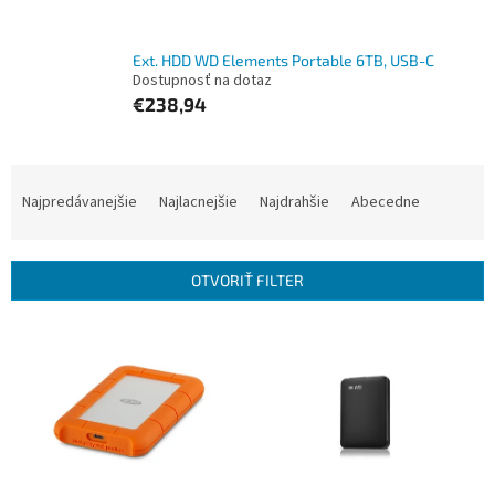
Ext. HDD WD Elements Portable 6TB, USB-C
Dostupnosť na dotaz
€238,94
R
a
Najpredávanejšie
Najlacnejšie
Najdrahšie
Abecedne
d
e
n
OTVORIŤ FILTER
i
e
V
p
ý
r
p
o
i
d
s
u
p
k
r
t