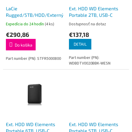
o
o
d
LaCie
Ext. HDD WD Elements
v
u
Rugged/5TB/HDD/Externý/2.5''/2R
Portable 2TB, USB-C
k
Expedícia do 24 hodín
(4 ks)
Dostupnosť na dotaz
t
€290,86
€137,18
o
v
DETAIL
Do košíka
Part number (PN):
Part number (PN): STFR5000800
WDBDTV0020BBK-WESN
Ext. HDD WD Elements
Ext. HDD WD Elements
Portable 6TB, USB-C
Portable 5TB, USB-C