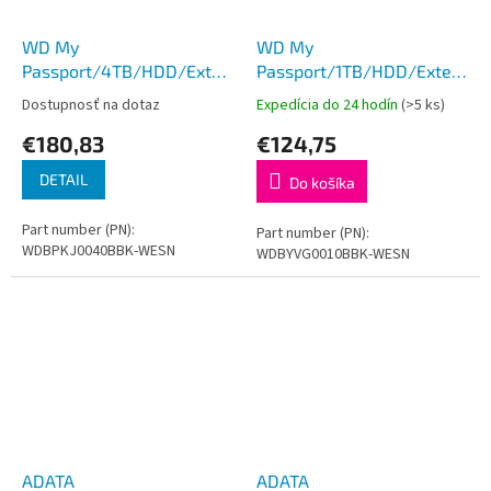
WD My
WD My
Passport/4TB/HDD/Externý/2.5''/
Passport/1TB/HDD/Externý/2.
Čierna/3R
Čierna/3R
Dostupnosť na dotaz
Expedícia do 24 hodín
(>5 ks)
€180,83
€124,75
DETAIL
Do košíka
Part number (PN):
Part number (PN):
WDBPKJ0040BBK-WESN
WDBYVG0010BBK-WESN
ADATA
ADATA