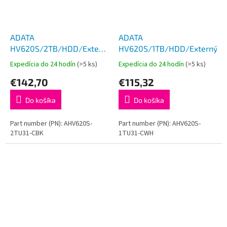
ADATA
ADATA
HV620S/2TB/HDD/Externý/2.5''/
HV620S/1TB/HDD/Externý/2.5
Čierna/3R
Expedícia do 24 hodín
(>5 ks)
Expedícia do 24 hodín
(>5 ks)
€142,70
€115,32
Do košíka
Do košíka
Part number (PN): AHV620S-
Part number (PN): AHV620S-
2TU31-CBK
1TU31-CWH