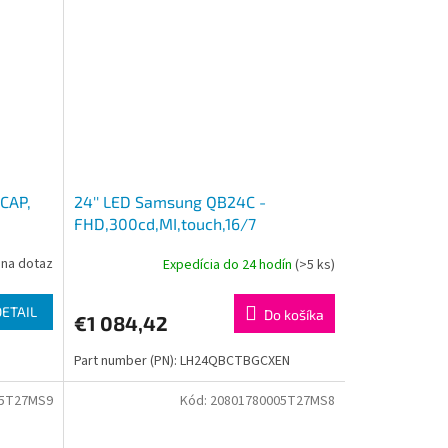
CAP,
24'' LED Samsung QB24C -
FHD,300cd,MI,touch,16/7
na dotaz
Expedícia do 24 hodín
(>5 ks)
DETAIL
Do košíka
€1 084,42
Part number (PN): LH24QBCTBGCXEN
05T27MS9
Kód:
20801780005T27MS8