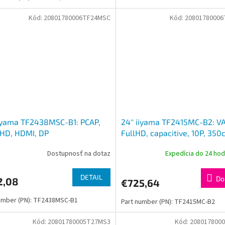
Kód:
20801780006TF24MSC
Kód:
2080178000
iiyama TF2438MSC-B1: PCAP,
24'' iiyama TF2415MC-B2: VA
FHD, HDMI, DP
FullHD, capacitive, 10P, 35
VGA, DP, HDMI, čierny
Dostupnosť na dotaz
Expedícia do 24 ho
DETAIL
Do
2,08
€725,64
umber (PN): TF2438MSC-B1
Part number (PN): TF2415MC-B2
Kód:
20801780005T27MS3
Kód:
208017800