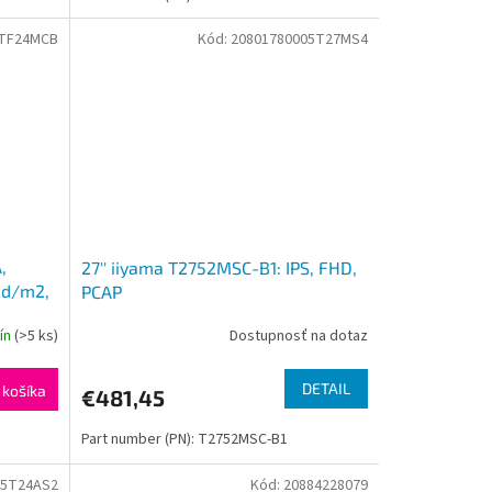
6TF24MCB
Kód:
20801780005T27MS4
,
27'' iiyama T2752MSC-B1: IPS, FHD,
0cd/m2,
PCAP
dín
(>5 ks)
Dostupnosť na dotaz
DETAIL
 košíka
€481,45
Part number (PN): T2752MSC-B1
05T24AS2
Kód:
20884228079