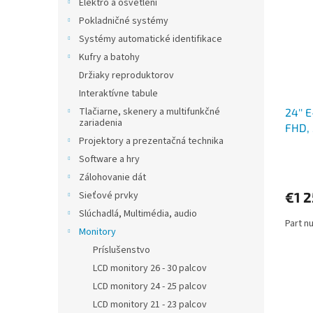
Elektro a osvětlení
Pokladničné systémy
Systémy automatické identifikace
Kufry a batohy
Držiaky reproduktorov
Interaktívne tabule
Tlačiarne, skenery a multifunkčné
24'' 
zariadenia
FHD, 
Projektory a prezentačná technika
Software a hry
Zálohovanie dát
€1 2
Sieťové prvky
Slúchadlá, Multimédia, audio
Part n
Monitory
Príslušenstvo
LCD monitory 26 - 30 palcov
LCD monitory 24 - 25 palcov
LCD monitory 21 - 23 palcov