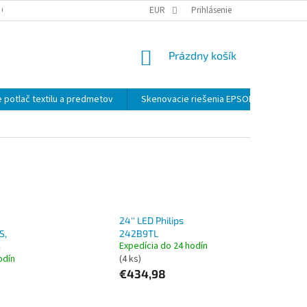
 OSOBNÝCH ÚDAJOV
EUR
Prihlásenie
NÁKUPNÝ
Prázdny košík
KOŠÍK
 potlač textilu a predmetov
Skenovacie riešenia EPSON
Záloh
24'' LED Philips
S,
242B9TL
Expedícia do 24 hodín
h
odín
(4 ks)
€434,98