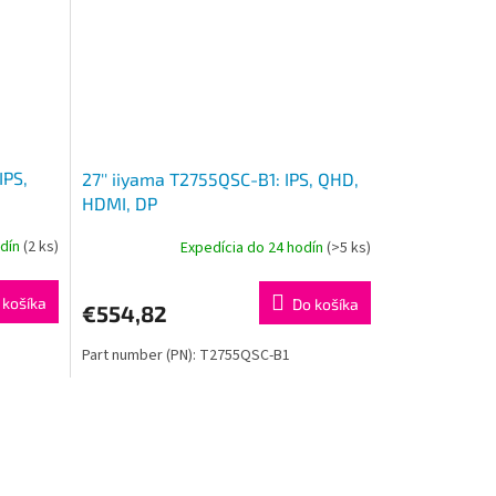
IPS,
27'' iiyama T2755QSC-B1: IPS, QHD,
HDMI, DP
odín
(2 ks)
Expedícia do 24 hodín
(>5 ks)
 košíka
Do košíka
€554,82
Part number (PN): T2755QSC-B1