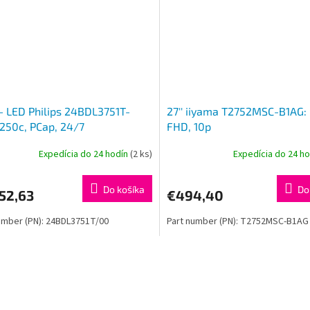
E- LED Philips 24BDL3751T-
27'' iiyama T2752MSC-B1AG: 
250c, PCap, 24/7
FHD, 10p
Expedícia do 24 hodín
(2 ks)
Expedícia do 24 h
Do košíka
Do
52,63
€494,40
umber (PN): 24BDL3751T/00
Part number (PN): T2752MSC-B1AG
O
v
l
á
d