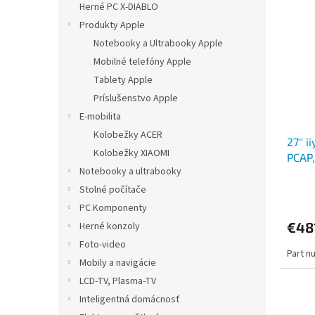
Herné PC X-DIABLO
Produkty Apple
Notebooky a Ultrabooky Apple
Mobilné telefóny Apple
Tablety Apple
Príslušenstvo Apple
E-mobilita
Kolobežky ACER
27'' 
Kolobežky XIAOMI
PCAP
Notebooky a ultrabooky
Stolné počítače
PC Komponenty
€48
Herné konzoly
Foto-video
Part n
Mobily a navigácie
LCD-TV, Plasma-TV
Inteligentná domácnosť