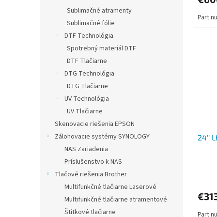
Sublimačné atramenty
Part n
Sublimačné fólie
DTF Technológia
Spotrebný materiál DTF
DTF Tlačiarne
DTG Technológia
DTG Tlačiarne
UV Technológia
UV Tlačiarne
Skenovacie riešenia EPSON
Zálohovacie systémy SYNOLOGY
24'' 
NAS Zariadenia
Príslušenstvo k NAS
Tlačové riešenia Brother
Multifunkčné tlačiarne Laserové
€31
Multifunkčné tlačiarne atramentové
Štítkové tlačiarne
Part n