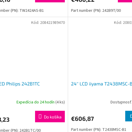
umber (PN): TW2424AS-B1
Part number (PN): 242B9T/00
Kód:
208421989470
Kód:
2080
LED Philips 242B1TC
24'' LCD iiyama T2438MSC-
Expedícia do 24 hodín
(4 ks)
Dostupnosť 
Do košíka
€606,87
3,23
Part number (PN): T2438MSC-B1
umber (PN): 242B1TC/00