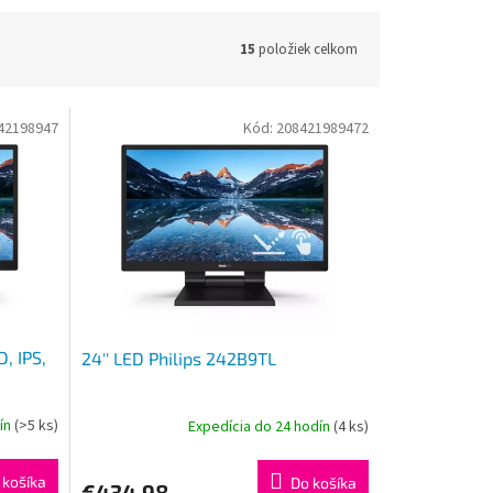
15
položiek celkom
42198947
Kód:
208421989472
, IPS,
24'' LED Philips 242B9TL
dín
(>5 ks)
Expedícia do 24 hodín
(4 ks)
 košíka
Do košíka
€434,98