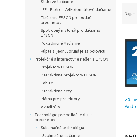
Štítkové tlačiarne
R
LFP - Plotre - Veľkoformátové tlačiarne
a
Najpre
Tlačiarne EPSON pre potlač
d
predmetov
e
Spotrebný materiál pre tlačiarne
V
n
EPSON
ý
i
Pokladničné tlačiarne
p
e
Kúpte si jednu, druhá je za polovicu
i
p
Projekčné a interaktívne riešenia EPSON
s
r
p
o
Projektory EPSON
r
d
Interaktívne projektory EPSON
o
u
Tabule
d
k
Interaktívne sety
u
t
Plátna pre projektory
24'' 
k
o
Andro
t
v
Vizualizéry
o
Technológie pre potlač textilu a
predmetov
v
Sublimačná technológia
€60
Sublimačné tlačiarne