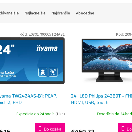
dávanejšie
Najlacnejšie
Najdrahšie
Abecedne
Kód:
20801780005T24AS1
Kód:
208
iiyama TW2424AS-B1: PCAP,
24'' LED Philips 242B9T - FHD
id 12, FHD
HDMI, USB, touch
Expedícia do 24 hodín
(1 ks)
Expedícia do 24 ho
Do košíka
Do
6,16
€460,22