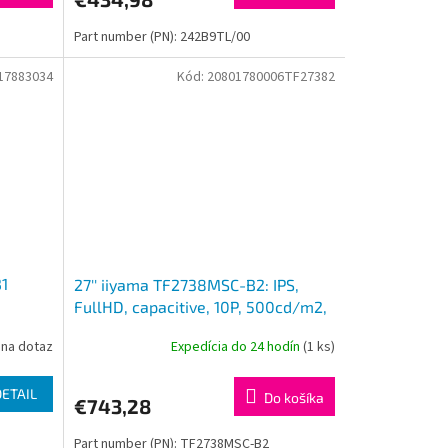
Part number (PN): 242B9TL/00
17883034
Kód:
20801780006TF27382
B1
27'' iiyama TF2738MSC-B2: IPS,
FullHD, capacitive, 10P, 500cd/m2,
DP, HDMI, DVI, 16/7, IP1X, čierny
na dotaz
Expedícia do 24 hodín
(1 ks)
DETAIL
Do košíka
€743,28
Part number (PN): TF2738MSC-B2