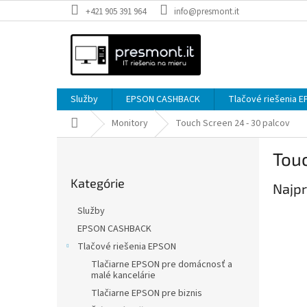
Prejsť
+421 905 391 964
info@presmont.it
na
obsah
Služby
EPSON CASHBACK
Tlačové riešenia 
Domov
Monitory
Touch Screen 24 - 30 palcov
B
Touc
o
Preskočiť
č
Kategórie
kategórie
Najpr
n
ý
Služby
p
EPSON CASHBACK
a
Tlačové riešenia EPSON
n
e
Tlačiarne EPSON pre domácnosť a
malé kancelárie
l
Tlačiarne EPSON pre biznis