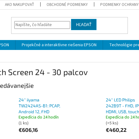
AKO NAKUPOVAŤ
OBCHODNÉ PODMIENKY
PODMIENKY OCHRANY
HĽADAŤ
EPSON
Projekčné a interaktívne riešenia EPSON
Technológie pre
h Screen 24 - 30 palcov
edávanejšie
24'' iiyama
24'' LED Philips
TW2424AS-B1: PCAP,
242B9T - FHD, IP
Android 12, FHD
HDMI, USB, touc
Expedícia do 24 hodín
Expedícia do 24 h
(1 ks)
(>5 ks)
€606,16
€460,22