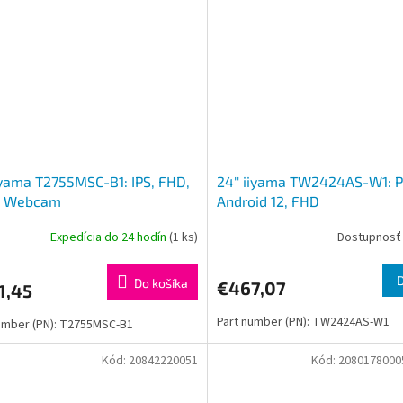
iiyama T2755MSC-B1: IPS, FHD,
24'' iiyama TW2424AS-W1: P
, Webcam
Android 12, FHD
Expedícia do 24 hodín
(1 ks)
Dostupnosť 
Do košíka
€467,07
1,45
Part number (PN): TW2424AS-W1
umber (PN): T2755MSC-B1
Kód:
20842220051
Kód:
208017800