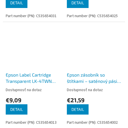
DETAIL
DETAIL
Part number (PN): C53S654031
Part number (PN): C53S654025
Epson Label Cartridge
Epson zásobník so
Transparent LK-4TWN
štítkami – saténový pásik,
Transparent
LK-4HKK, zlatá /
Dostupnosť na dotaz
Dostupnosť na dotaz
White/transparent 12mm
námornícka modrá, 12 mm
€9,09
€21,59
(9m)
(5 m)
DETAIL
DETAIL
Part number (PN): C53S654013
Part number (PN): C53S654002