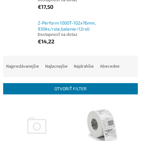
Dostupnosť na dotaz
€17,50
Z-Perform 1000T-102x76mm,
930ks/role,balenie=12rolí
Dostupnosť na dotaz
€14,22
R
a
Najpredávanejšie
Najlacnejšie
Najdrahšie
Abecedne
d
e
n
OTVORIŤ FILTER
i
e
V
p
ý
r
p
o
i
d
s
u
p