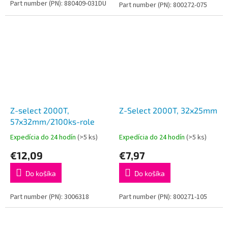
Part number (PN): 880409-031DU
Part number (PN): 800272-075
Z-select 2000T,
Z-Select 2000T, 32x25mm
57x32mm/2100ks-role
Expedícia do 24 hodín
(>5 ks)
Expedícia do 24 hodín
(>5 ks)
€12,09
€7,97
Do košíka
Do košíka
Part number (PN): 3006318
Part number (PN): 800271-105