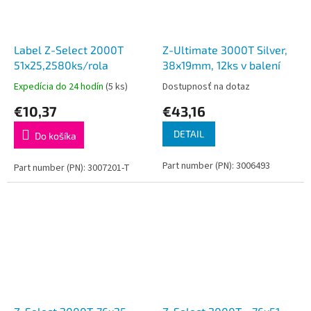
Label Z-Select 2000T
Z-Ultimate 3000T Silver,
51x25,2580ks/rola
38x19mm, 12ks v balení
Expedícia do 24 hodín
(5 ks)
Dostupnosť na dotaz
€10,37
€43,16
DETAIL
Do košíka
Part number (PN): 3006493
Part number (PN): 3007201-T