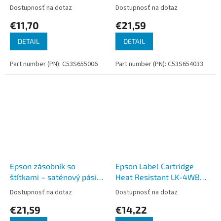
Black/White 18mm (9m)
LK-4HKK, zlatá/červená,
Dostupnosť na dotaz
Dostupnosť na dotaz
12 mm (5 m)
€11,70
€21,59
DETAIL
DETAIL
Part number (PN): C53S655006
Part number (PN): C53S654033
Epson zásobník so
Epson Label Cartridge
štítkami – saténový pásik,
Heat Resistant LK-4WBH
LK-4HKK, čierna/ružová,
Black/White 12mm (2m)
Dostupnosť na dotaz
Dostupnosť na dotaz
12 mm (5 m)
€21,59
€14,22