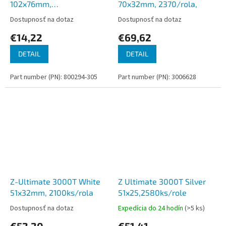
102x76mm,
70x32mm, 2370/rola,
930ks/role,balenie=12rolí
Dostupnosť na dotaz
Dostupnosť na dotaz
€14,22
€69,62
DETAIL
DETAIL
Part number (PN): 800294-305
Part number (PN): 3006628
Z-Ultimate 3000T White
Z Ultimate 3000T Silver
51x32mm, 2100ks/rola
51x25,2580ks/role
Dostupnosť na dotaz
Expedícia do 24 hodín
(>5 ks)
€52,20
€51,41