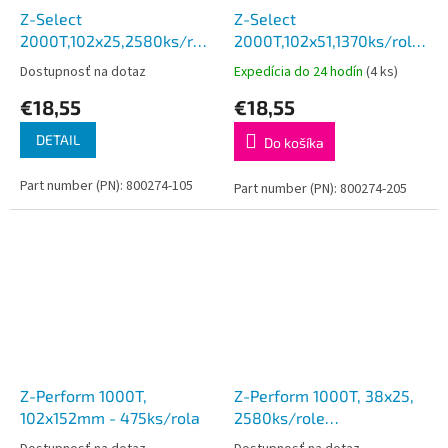
Z-Select
Z-Select
2000T,102x25,2580ks/rola
2000T,102x51,1370ks/rola
12ks=balenie)
12ks=balenie)
Dostupnosť na dotaz
Expedícia do 24 hodín
(4 ks)
€18,55
€18,55
DETAIL
Do košíka
Part number (PN): 800274-105
Part number (PN): 800274-205
Z-Perform 1000T,
Z-Perform 1000T, 38x25,
102x152mm - 475ks/rola
2580ks/role
(min.12ks=balenie)