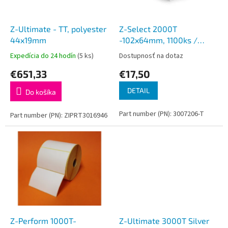
k
r
t
o
o
d
Z-Ultimate - TT, polyester
Z-Select 2000T
v
u
44x19mm
-102x64mm, 1100ks /
k
rolka, balenie = 4 role
Expedícia do 24 hodín
(5 ks)
Dostupnosť na dotaz
t
€651,33
€17,50
o
v
DETAIL
Do košíka
Part number (PN): 3007206-T
Part number (PN): ZIPRT3016946
Z-Perform 1000T-
Z-Ultimate 3000T Silver