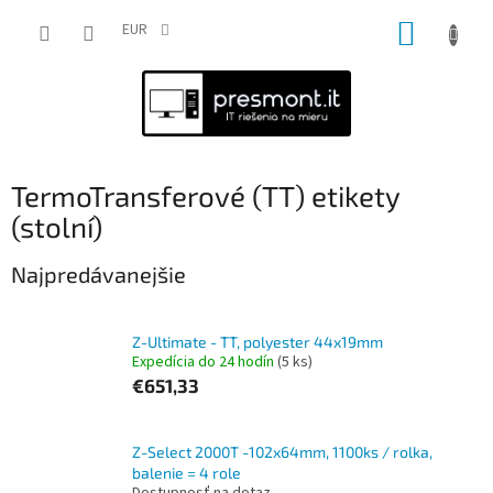
Prejsť
NÁKUP
na
EUR
obsah
KOŠÍK
TermoTransferové (TT) etikety
(stolní)
Najpredávanejšie
Z-Ultimate - TT, polyester 44x19mm
Expedícia do 24 hodín
(5 ks)
€651,33
Z-Select 2000T -102x64mm, 1100ks / rolka,
balenie = 4 role