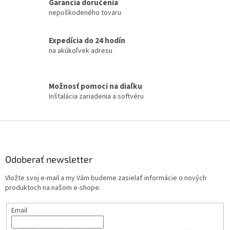
l
Garancia doručenia
á
nepoškodeného tovaru
d
a
c
Expedícia do 24 hodín
i
na akúkoľvek adresu
e
p
r
Možnosť pomoci na diaľku
v
Inštalácia zariadenia a softvéru
k
y
v
Z
ý
á
p
i
p
s
ä
Odoberať newsletter
u
t
Vložte svoj e-mail a my Vám budeme zasielať informácie o nových
i
produktoch na našom e-shope.
e
Email