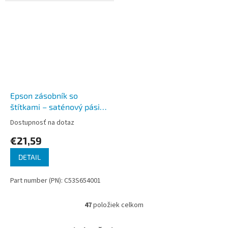
Epson zásobník so
štítkami – saténový pásik,
LK-4KBK čierna / zlatá, 12
Dostupnosť na dotaz
mm (5 m)
€21,59
DETAIL
Part number (PN): C53S654001
47
položiek celkom
O
v