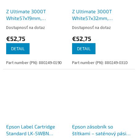
Z Ultimate 3000T
Z Ultimate 3000T
White57x19mm,
White57x32mm,
3300ks/rola (12ks/bal)
2110ks/rola
Dostupnosť na dotaz
Dostupnosť na dotaz
€52,75
€52,75
DETAIL
DETAIL
Part number (PN): 880249-019D
Part number (PN): 880249-031D
Epson Label Cartridge
Epson zásobník so
Standard LK-5WBN
štítkami – saténový pásik,