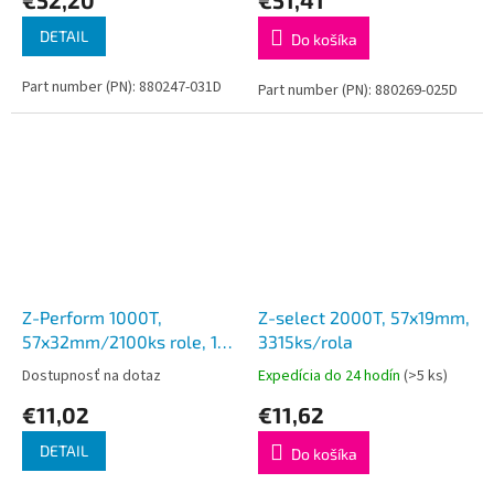
DETAIL
Do košíka
Part number (PN): 880247-031D
Part number (PN): 880269-025D
Z-Perform 1000T,
Z-select 2000T, 57x19mm,
57x32mm/2100ks role, 12
3315ks/rola
roliek v bal
Dostupnosť na dotaz
Expedícia do 24 hodín
(>5 ks)
€11,02
€11,62
DETAIL
Do košíka