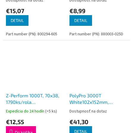
Dostupnosť na dotaz
Dostupnosť na dotaz
€15,07
€8,99
DETAIL
DETAIL
Part number (PN): 800294-605
Part number (PN): 880003-025D
Z-Perform 1000T, 70x38,
PolyPro 3000T
1790ks/rola
White102x152mm,
(min.12ks=balenie)
533ks/rola (4ks)
Expedícia do 24 hodín
(>5 ks)
Dostupnosť na dotaz
€12,55
€41,30
DETAIL
Do košíka