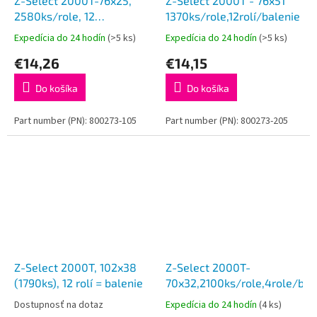
Z-Select 2000T-76x25,
Z-Select 2000T - 76x51
2580ks/role, 12
1370ks/role,12rolí/balenie
roliek/balenie
Expedícia do 24 hodín
(>5 ks)
Expedícia do 24 hodín
(>5 ks)
€14,26
€14,15
Do košíka
Do košíka
Part number (PN): 800273-105
Part number (PN): 800273-205
Z-Select 2000T, 102x38
Z-Select 2000T-
(1790ks), 12 rolí = balenie
70x32,2100ks/role,4role/bal
Dostupnosť na dotaz
Expedícia do 24 hodín
(4 ks)