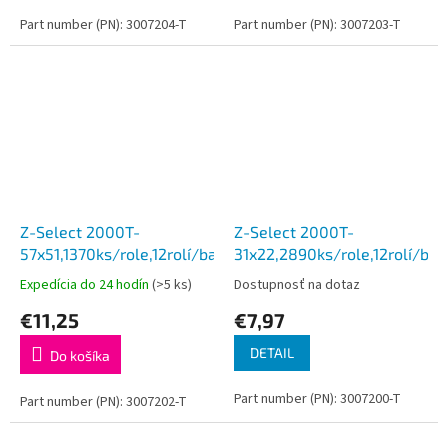
Part number (PN): 3007204-T
Part number (PN): 3007203-T
Z-Select 2000T-
Z-Select 2000T-
57x51,1370ks/role,12rolí/balenie
31x22,2890ks/role,12rolí/bal
Expedícia do 24 hodín
(>5 ks)
Dostupnosť na dotaz
€11,25
€7,97
DETAIL
Do košíka
Part number (PN): 3007200-T
Part number (PN): 3007202-T