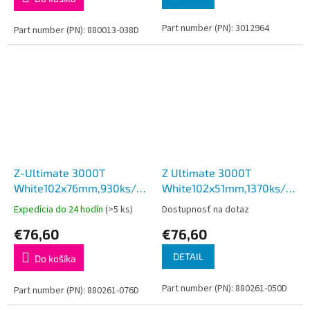
Part number (PN): 3012964
Part number (PN): 880013-038D
Z-Ultimate 3000T
Z Ultimate 3000T
White102x76mm,930ks/role
White102x51mm,1370ks/rola
(12ks/bal)
(12ks/bal)
Expedícia do 24 hodín
(>5 ks)
Dostupnosť na dotaz
€76,60
€76,60
DETAIL
Do košíka
Part number (PN): 880261-050D
Part number (PN): 880261-076D