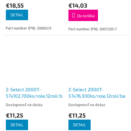
€18,55
€14,03
DETAIL
Do košíka
Part number (PN): 3006319
Part number (PN): 3007205-T
Z-Select 2000T-
Z-Select 2000T-
57x102,700ks/role,12rolí/balenie
57x76,930ks/role,12rolí/bale
Dostupnosť na dotaz
Dostupnosť na dotaz
€11,25
€11,25
DETAIL
DETAIL