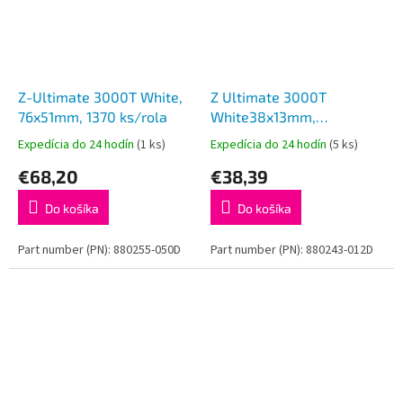
Z-Ultimate 3000T White,
Z Ultimate 3000T
76x51mm, 1370 ks/rola
White38x13mm,
4650ks/rola
Expedícia do 24 hodín
(1 ks)
Expedícia do 24 hodín
(5 ks)
€68,20
€38,39
Do košíka
Do košíka
Part number (PN): 880255-050D
Part number (PN): 880243-012D