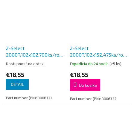
Z-Select
Z-Select
2000T,102x102,700ks/rola
2000T,102x152,475ks/rola
12rolí/balenie
12ks=balenie
Dostupnosť na dotaz
Expedícia do 24 hodín
(>5 ks)
€18,55
€18,55
DETAIL
Do košíka
Part number (PN): 3006321
Part number (PN): 3006322