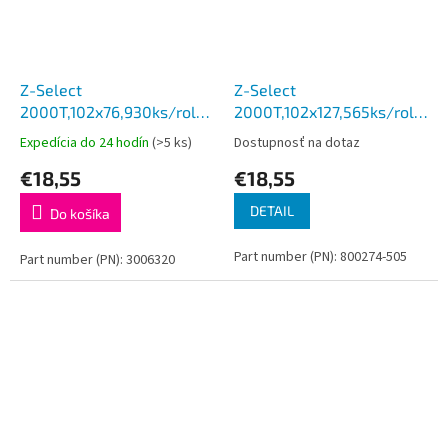
Z-Select
Z-Select
2000T,102x76,930ks/rola
2000T,102x127,565ks/rola
12ks=balenie
12ks=balenie)
Expedícia do 24 hodín
(>5 ks)
Dostupnosť na dotaz
€18,55
€18,55
DETAIL
Do košíka
Part number (PN): 800274-505
Part number (PN): 3006320