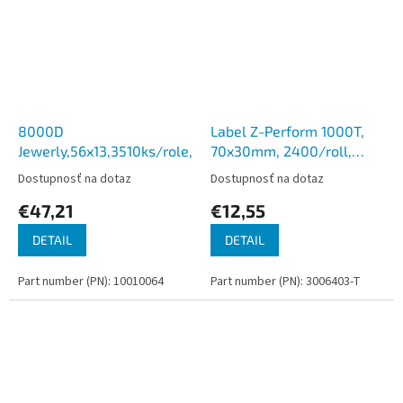
8000D
Label Z-Perform 1000T,
Jewerly,56x13,3510ks/role,balenie=6rolí
70x30mm, 2400/roll,
12/box
Dostupnosť na dotaz
Dostupnosť na dotaz
€47,21
€12,55
DETAIL
DETAIL
Part number (PN): 10010064
Part number (PN): 3006403-T