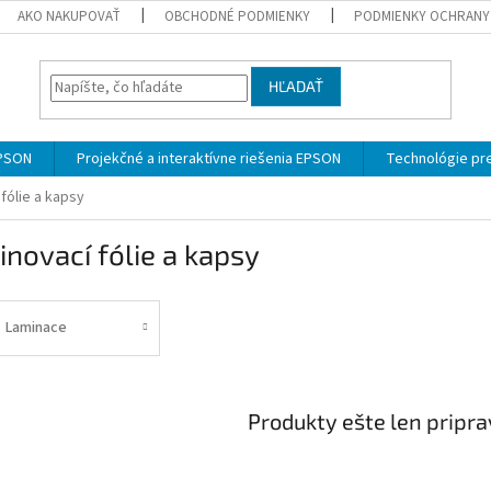
AKO NAKUPOVAŤ
OBCHODNÉ PODMIENKY
PODMIENKY OCHRANY
HĽADAŤ
EPSON
Projekčné a interaktívne riešenia EPSON
Technológie pre
fólie a kapsy
novací fólie a kapsy
Laminace
Produkty ešte len pripr