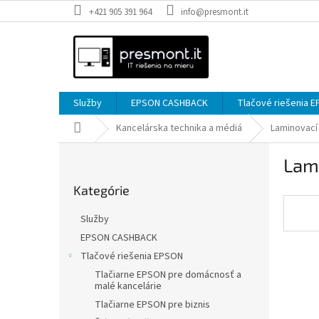
Prejsť
+421 905 391 964
info@presmont.it
na
obsah
Služby
EPSON CASHBACK
Tlačové riešenia 
Domov
Kancelárska technika a médiá
Laminovací 
B
Lami
o
Preskočiť
č
Kategórie
kategórie
n
ý
Služby
p
EPSON CASHBACK
a
Tlačové riešenia EPSON
n
e
Tlačiarne EPSON pre domácnosť a
malé kancelárie
l
Tlačiarne EPSON pre biznis