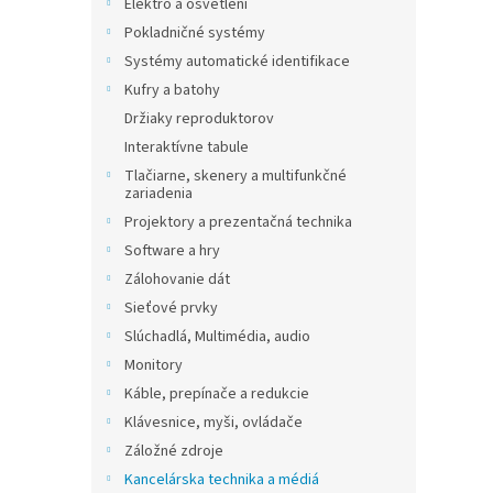
Elektro a osvětlení
Pokladničné systémy
Systémy automatické identifikace
Kufry a batohy
Držiaky reproduktorov
Interaktívne tabule
Tlačiarne, skenery a multifunkčné
zariadenia
Projektory a prezentačná technika
Software a hry
Zálohovanie dát
Sieťové prvky
Slúchadlá, Multimédia, audio
Monitory
Káble, prepínače a redukcie
Klávesnice, myši, ovládače
Záložné zdroje
Kancelárska technika a médiá