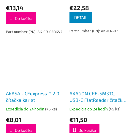
€13,14
€22,58
DETAIL
Do košíka
Part number (PN): AK-ICR-07
Part number (PN): AK-CR-03BKV2
AKASA - CFexpress™ 2.0
AXAGON CRE-SM3TC,
čítačka kariet
USB-C FlatReader čítačka
kontaktných kariet Smart
Expedícia do 24 hodín
(>5 ks)
Expedícia do 24 hodín
(>5 ks)
card (eObčanka), kábel
€8,01
€11,50
1.2m
Do košíka
Do košíka