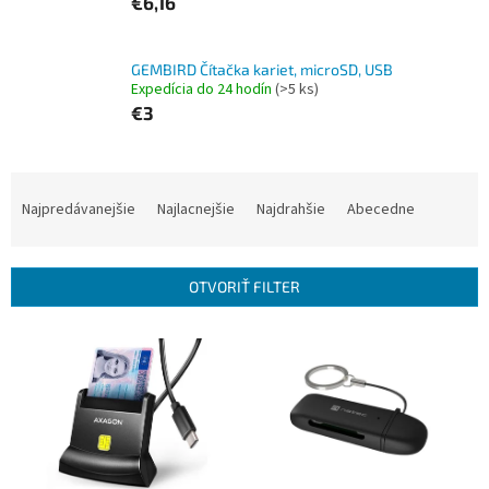
€6,16
GEMBIRD Čítačka kariet, microSD, USB
Expedícia do 24 hodín
(>5 ks)
€3
R
a
Najpredávanejšie
Najlacnejšie
Najdrahšie
Abecedne
d
e
n
OTVORIŤ FILTER
i
e
V
p
ý
r
p
o
i
d
s
u
p
k
r