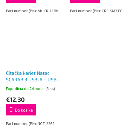
Part number (PN): AK-CR-11BK
Part number (PN): CRE-SM3TC
Čítačka kariet Natec
SCARAB 3 USB-A + USB-C
3.1 GEN
Expedícia do 24 hodín
(3 ks)
1/microSD/microSDHC/microSDXC/SD/SDHC/SDXC/T-
€12,30
Flash
Do košíka
Part number (PN): NCZ-2262