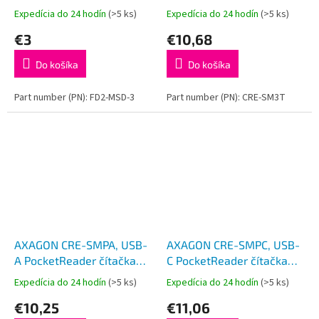
kontaktných kariet Smart
Expedícia do 24 hodín
(>5 ks)
Expedícia do 24 hodín
(>5 ks)
card (eObčanka), kábel
€3
€10,68
1.3m
Do košíka
Do košíka
Part number (PN): FD2-MSD-3
Part number (PN): CRE-SM3T
AXAGON CRE-SMPA, USB-
AXAGON CRE-SMPC, USB-
A PocketReader čítačka
C PocketReader čítačka
kontaktných kariet Smart
kontaktných kariet Smart
Expedícia do 24 hodín
(>5 ks)
Expedícia do 24 hodín
(>5 ks)
card, (eObčanka, eID
card (eObčanka, eID
€10,25
€11,06
klient)
klient)