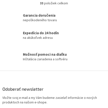
33
položiek celkom
O
v
l
Garancia doručenia
á
nepoškodeného tovaru
d
a
c
Expedícia do 24 hodín
i
na akúkoľvek adresu
e
p
r
Možnosť pomoci na diaľku
v
Inštalácia zariadenia a softvéru
k
y
v
Z
ý
á
p
i
p
s
ä
Odoberať newsletter
u
t
Vložte svoj e-mail a my Vám budeme zasielať informácie o nových
i
produktoch na našom e-shope.
e