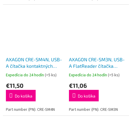
AXAGON CRE-SM4N, USB-
AXAGON CRE-SM3N, USB-
A čítačka kontaktných
A FlatReader čítačka
kariet Smart Card
kontaktných kariet Smart
Expedícia do 24 hodín
(>5 ks)
Expedícia do 24 hodín
(>5 ks)
(eObčanka), stojanková,
card (eObčanka), kábel
€11,50
€11,06
kábel 1.3 m
1.3m
Do košíka
Do košíka
Part number (PN): CRE-SM4N
Part number (PN): CRE-SM3N