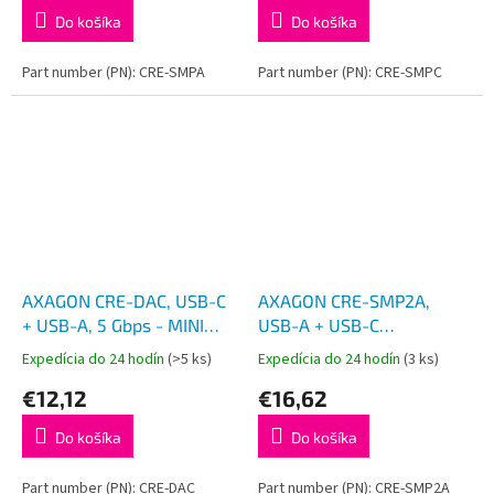
Do košíka
Do košíka
Part number (PN): CRE-SMPA
Part number (PN): CRE-SMPC
AXAGON CRE-DAC, USB-C
AXAGON CRE-SMP2A,
+ USB-A, 5 Gbps - MINI
USB-A + USB-C
čítačka kariet, 2-slot & lun
PocketReader 4-slot
Expedícia do 24 hodín
(>5 ks)
Expedícia do 24 hodín
(3 ks)
SD/microSD, podpora
čítačka Smart card
€12,12
€16,62
UHS-I
(eObčanka) +
SD/microSD/SIM
Do košíka
Do košíka
Part number (PN): CRE-DAC
Part number (PN): CRE-SMP2A