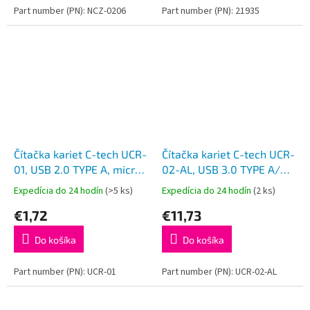
Part number (PN): NCZ-0206
Part number (PN): 21935
Čítačka kariet C-tech UCR-
Čítačka kariet C-tech UCR-
01, USB 2.0 TYPE A, micro
02-AL, USB 3.0 TYPE A/
SD
TYPE C, SD/micro SD
Expedícia do 24 hodín
(>5 ks)
Expedícia do 24 hodín
(2 ks)
€1,72
€11,73
Do košíka
Do košíka
Part number (PN): UCR-01
Part number (PN): UCR-02-AL