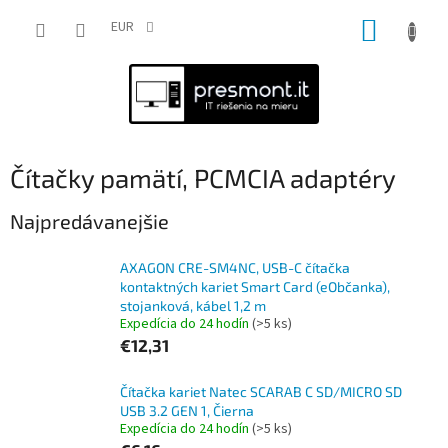
Prejsť
NÁKUP
na
EUR
obsah
KOŠÍK
Čítačky pamätí, PCMCIA adaptéry
Najpredávanejšie
AXAGON CRE-SM4NC, USB-C čítačka
kontaktných kariet Smart Card (eObčanka),
stojanková, kábel 1,2 m
Expedícia do 24 hodín
(>5 ks)
€12,31
Čítačka kariet Natec SCARAB C SD/MICRO SD
USB 3.2 GEN 1, Čierna
Expedícia do 24 hodín
(>5 ks)