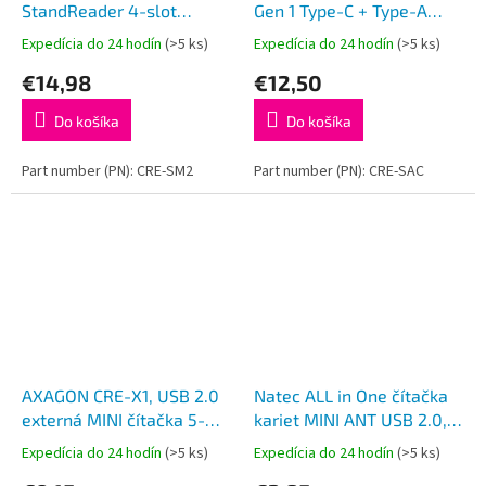
StandReader 4-slot
Gen 1 Type-C + Type-A
čítačka Smart card
externá čítačka kariet
Expedícia do 24 hodín
(>5 ks)
Expedícia do 24 hodín
(>5 ks)
(eObčanka) +
SD/microSD, podpora
€14,98
€12,50
SD/microSD/SIM, kábel
UHS-I
1.3 m
Do košíka
Do košíka
Part number (PN): CRE-SM2
Part number (PN): CRE-SAC
AXAGON CRE-X1, USB 2.0
Natec ALL in One čítačka
externá MINI čítačka 5-
kariet MINI ANT USB 2.0,
slot ALL-IN-ONE
M2/microSD/MMC/Ms/RS-
Expedícia do 24 hodín
(>5 ks)
Expedícia do 24 hodín
(>5 ks)
MMC/SD/T-Flash