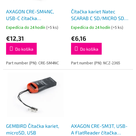
t
o
o
d
AXAGON CRE-SM4NC,
Čítačka kariet Natec
v
u
USB-C čítačka
SCARAB C SD/MICRO SD
k
kontaktných kariet Smart
USB 3.2 GEN 1, Čierna
Expedícia do 24 hodín
(>5 ks)
Expedícia do 24 hodín
(>5 ks)
t
Card (eObčanka),
€12,31
€6,16
o
stojanková, kábel 1,2 m
v
Do košíka
Do košíka
Part number (PN): CRE-SM4NC
Part number (PN): NCZ-2365
GEMBIRD Čítačka kariet,
AXAGON CRE-SM3T, USB-
microSD, USB
A FlatReader čítačka