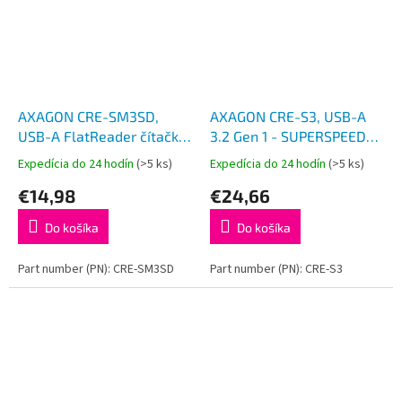
AXAGON CRE-SM3SD,
AXAGON CRE-S3, USB-A
USB-A FlatReader čítačka
3.2 Gen 1 - SUPERSPEED
Smart card (eObčanka) +
čítačka kariet, 3-slot & lun
Expedícia do 24 hodín
(>5 ks)
Expedícia do 24 hodín
(>5 ks)
SD/microSD/SIM, kábel
SD/microSD/CF, podpora
€14,98
€24,66
1.3 m
UHS-II
Do košíka
Do košíka
Part number (PN): CRE-SM3SD
Part number (PN): CRE-S3