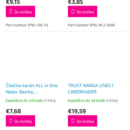
€9,15
€3,85
Do košíka
Do košíka
Part number (PN): CRE-X1
Part number (PN): NCZ-0560
Čítačka kariet ALL in One
TRUST NANGA USB3.1
Natec Beetle,
CARDREADER
SD/MMC/micro SD/T-
Expedícia do 24 hodín
(>5 ks)
Expedícia do 24 hodín
(>5 ks)
flash/M2/xD, CF
€7,68
€19,59
Do košíka
Do košíka