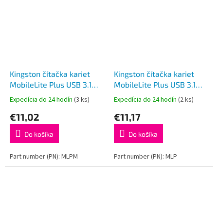
Kingston čítačka kariet
Kingston čítačka kariet
MobileLite Plus USB 3.1
MobileLite Plus USB 3.1
microSDHC/SDXC UHS-II
SDHC/SDXC UHS-II
Expedícia do 24 hodín
(3 ks)
Expedícia do 24 hodín
(2 ks)
€11,02
€11,17
Do košíka
Do košíka
Part number (PN): MLPM
Part number (PN): MLP