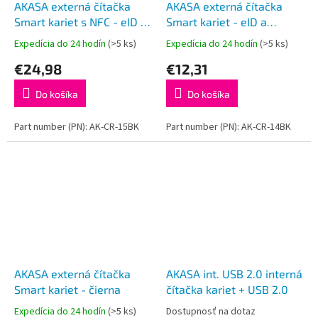
AKASA externá čítačka
AKASA externá čítačka
Smart kariet s NFC - eID a
Smart kariet - eID a
eObčanka
eObčanka
Expedícia do 24 hodín
(>5 ks)
Expedícia do 24 hodín
(>5 ks)
€24,98
€12,31
Do košíka
Do košíka
Part number (PN): AK-CR-15BK
Part number (PN): AK-CR-14BK
AKASA externá čítačka
AKASA int. USB 2.0 interná
Smart kariet - čierna
čítačka kariet + USB 2.0
Expedícia do 24 hodín
(>5 ks)
Dostupnosť na dotaz