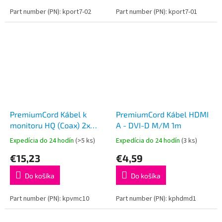
Part number (PN): kport7-02
Part number (PN): kport7-01
PremiumCord Kábel k
PremiumCord Kábel HDMI
monitoru HQ (Coax) 2x
A - DVI-D M/M 1m
ferrit, SVGA 15p, DDC2,3x
Expedícia do 24 hodín
(>5 ks)
Expedícia do 24 hodín
(3 ks)
Coax + 8žil, 10m
€15,23
€4,59
Do košíka
Do košíka
Part number (PN): kpvmc10
Part number (PN): kphdmd1