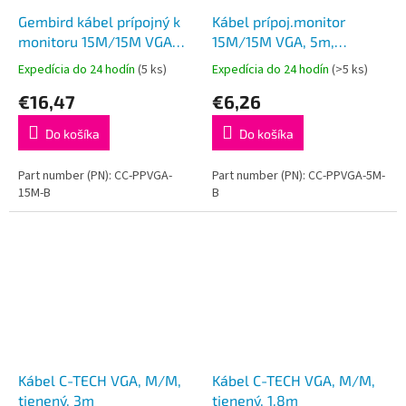
Gembird kábel prípojný k
Kábel prípoj.monitor
monitoru 15M/15M VGA
15M/15M VGA, 5m,
15m tienený extra, ferrity
tieň,exferr.č
Expedícia do 24 hodín
(5 ks)
Expedícia do 24 hodín
(>5 ks)
BLACK
€16,47
€6,26
Do košíka
Do košíka
Part number (PN): CC-PPVGA-
Part number (PN): CC-PPVGA-5M-
15M-B
B
Kábel C-TECH VGA, M/M,
Kábel C-TECH VGA, M/M,
tienený, 3m
tienený, 1,8m