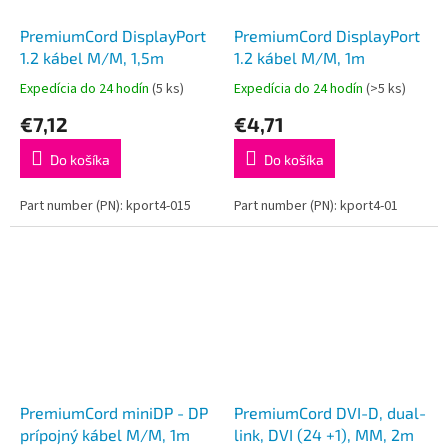
PremiumCord DisplayPort
PremiumCord DisplayPort
1.2 kábel M/M, 1,5m
1.2 kábel M/M, 1m
Expedícia do 24 hodín
(5 ks)
Expedícia do 24 hodín
(>5 ks)
€7,12
€4,71
Do košíka
Do košíka
Part number (PN): kport4-015
Part number (PN): kport4-01
PremiumCord miniDP - DP
PremiumCord DVI-D, dual-
prípojný kábel M/M, 1m
link, DVI (24 +1), MM, 2m