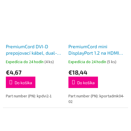
PremiumCord DVI-D
PremiumCord mini
prepojovací kábel, dual-
DisplayPort 1.2 na HDMI
link, DVI (24 +1), MM, 1m
2.0, 2m
Expedícia do 24 hodín
(4 ks)
Expedícia do 24 hodín
(5 ks)
€4,67
€18,44
Do košíka
Do košíka
Part number (PN): kpdvi2-1
Part number (PN): kportadmk04-
02