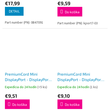
€17,99
€9,59
DETAIL
Do košíka
Part number (PN): 0B47091
Part number (PN): kport7-03
PremiumCord Mini
PremiumCord Mini
DisplayPort - DisplayPort
DisplayPort - DisplayPort
V1.2 prípojný kábel M/M
V1.2 prípojný kábel M/M
Expedícia do 24 hodín
(>5 ks)
Expedícia do 24 hodín
(1 ks)
2m
1m
€9,51
€9,10
Do košíka
Do košíka