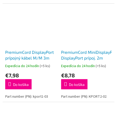
PremiumCord DisplayPort
PremiumCord MiniDisplayPor
prípojný kábel M/M 3m
DisplayPort prípoj. 2m
Expedícia do 24 hodín
(>5 ks)
Expedícia do 24 hodín
(>5 ks)
€7,98
€8,78
Do košíka
Do košíka
Part number (PN): kport1-03
Part number (PN): KPORT2-02