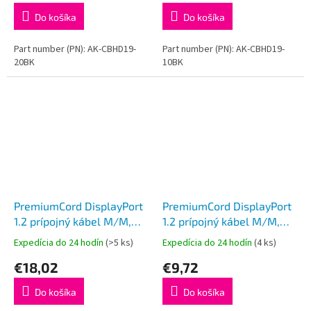
Do košíka
Do košíka
Part number (PN): AK-CBHD19-
Part number (PN): AK-CBHD19-
20BK
10BK
PremiumCord DisplayPort
PremiumCord DisplayPort
1.2 prípojný kábel M/M,
1.2 prípojný kábel M/M,
pozlátené konektory, 5m
pozlátené konektory, 3m
Expedícia do 24 hodín
(>5 ks)
Expedícia do 24 hodín
(4 ks)
€18,02
€9,72
Do košíka
Do košíka