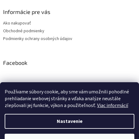
Informácie pre vás
Ako nakupovať
Obchodné podmienky
Podmienky ochrany osobných údajov
Facebook
Používame súbory cookie, aby sme vám umožnili pohodlné
PRESMONT.IT
prehliadanie webovej stránky a vďaka analýze neustále
zlepšovali jej funkcie, výkon a použiteľnosť.
Viac informácií
Nastavenie
Vytvoril Shoptet