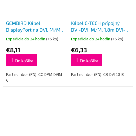
GEMBIRD Kábel
Kábel C-TECH prípojný
DisplayPort na DVI, M/M,
DVI-DVI, M/M, 1,8m DVI-D,
1,8m
dual link
Expedícia do 24 hodín
(>5 ks)
Expedícia do 24 hodín
(>5 ks)
€8,11
€6,33
Do košíka
Do košíka
Part number (PN): CC-DPM-DVIM-
Part number (PN): CB-DVI-18-B
6