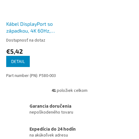
Kábel DisplayPort so
západkou, 4K 60Hz,
(Samec/Samec), 0.91m
Dostupnosť na dotaz
€5,42
DETAIL
Part number (PN): P580-003
41
položiek celkom
O
v
l
Garancia doručenia
á
nepoškodeného tovaru
d
a
c
Expedícia do 24 hodín
i
na akúkoľvek adresu