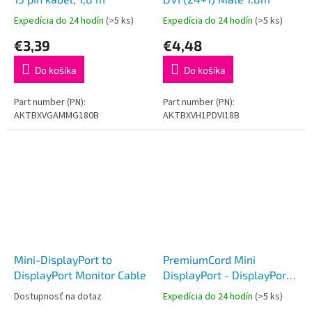
Expedícia do 24 hodín
(>5 ks)
Expedícia do 24 hodín
(>5 ks)
€3,39
€4,48
Do košíka
Do košíka
Part number (PN):
Part number (PN):
AKTBXVGAMMG180B
AKTBXVH1PDVI18B
Mini-DisplayPort to
PremiumCord Mini
DisplayPort Monitor Cable
DisplayPort - DisplayPort
V1.2 prípojný kábel M/M
Dostupnosť na dotaz
Expedícia do 24 hodín
(>5 ks)
3m