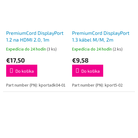
PremiumCord DisplayPort
PremiumCord DisplayPort
1.2 na HDMI 2.0, 1m
1.3 kábel M/M, 2m
Expedícia do 24 hodín
(3 ks)
Expedícia do 24 hodín
(2 ks)
€17,50
€9,58
Do košíka
Do košíka
Part number (PN): kportadk04-01
Part number (PN): kport5-02