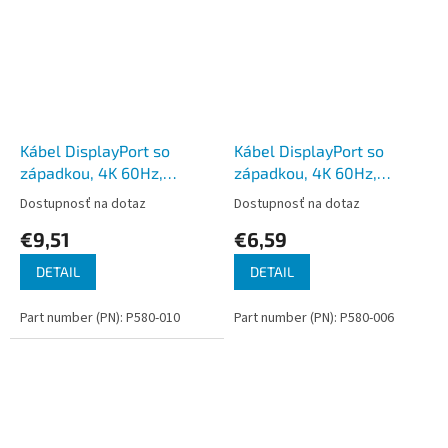
Kábel DisplayPort so
Kábel DisplayPort so
západkou, 4K 60Hz,
západkou, 4K 60Hz,
(Samec/Samec), 3.05m
(Samec/Samec), 1.83m
Dostupnosť na dotaz
Dostupnosť na dotaz
€9,51
€6,59
DETAIL
DETAIL
Part number (PN): P580-010
Part number (PN): P580-006