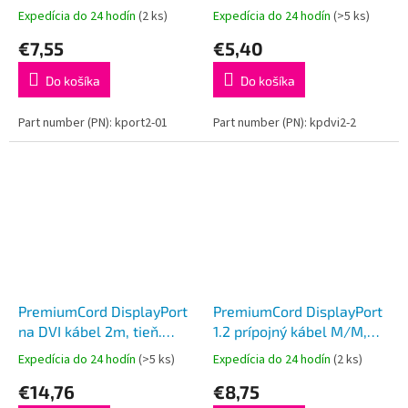
Expedícia do 24 hodín
(2 ks)
Expedícia do 24 hodín
(>5 ks)
€7,55
€5,40
Do košíka
Do košíka
Part number (PN): kport2-01
Part number (PN): kpdvi2-2
PremiumCord DisplayPort
PremiumCord DisplayPort
na DVI kábel 2m, tieň.
1.2 prípojný kábel M/M,
M/M
pozlátené konektory, 3m,
Expedícia do 24 hodín
(>5 ks)
Expedícia do 24 hodín
(2 ks)
AWG 30
€14,76
€8,75