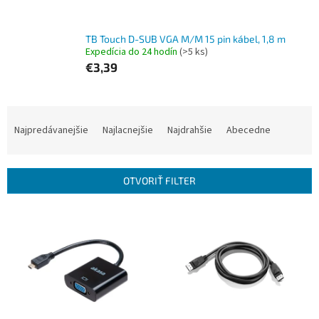
TB Touch D-SUB VGA M/M 15 pin kábel, 1,8 m
Expedícia do 24 hodín
(>5 ks)
€3,39
R
a
Najpredávanejšie
Najlacnejšie
Najdrahšie
Abecedne
d
e
n
OTVORIŤ FILTER
i
e
V
p
ý
r
p
o
i
d
s
u
p
k
r
t