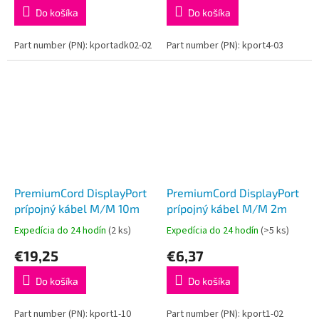
Do košíka
Do košíka
Part number (PN): kportadk02-02
Part number (PN): kport4-03
PremiumCord DisplayPort
PremiumCord DisplayPort
prípojný kábel M/M 10m
prípojný kábel M/M 2m
Expedícia do 24 hodín
(2 ks)
Expedícia do 24 hodín
(>5 ks)
€19,25
€6,37
Do košíka
Do košíka
Part number (PN): kport1-10
Part number (PN): kport1-02