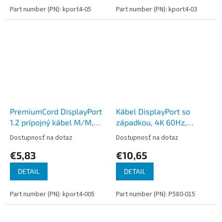
Part number (PN): kport4-05
Part number (PN): kport4-03
PremiumCord DisplayPort
Kábel DisplayPort so
1.2 prípojný kábel M/M,
západkou, 4K 60Hz,
pozlátené konektory, 0,5m
(Samec/Samec), 4.57m
Dostupnosť na dotaz
Dostupnosť na dotaz
€5,83
€10,65
DETAIL
DETAIL
Part number (PN): kport4-005
Part number (PN): P580-015