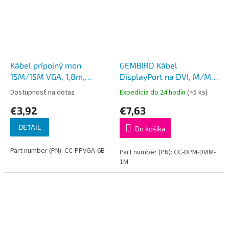
Kábel prípojný mon
GEMBIRD Kábel
15M/15M VGA, 1,8m,
DisplayPort na DVI, M/M,
tienený ferr.
1m
Dostupnosť na dotaz
Expedícia do 24 hodín
(>5 ks)
€3,92
€7,63
DETAIL
Do košíka
Part number (PN): CC-PPVGA-6B
Part number (PN): CC-DPM-DVIM-
1M