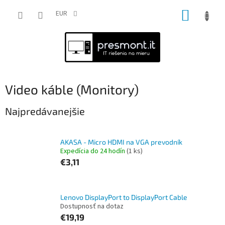
Prejsť
NÁKUP
na
EUR
obsah
KOŠÍK
Video káble (Monitory)
Najpredávanejšie
AKASA - Micro HDMI na VGA prevodník
Expedícia do 24 hodín
(1 ks)
€3,11
Lenovo DisplayPort to DisplayPort Cable
Dostupnosť na dotaz
€19,19