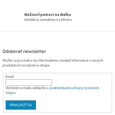
e
p
r
Možnosť pomoci na diaľku
v
Inštalácia zariadenia a softvéru
k
y
v
Z
ý
á
p
i
p
s
ä
Odoberať newsletter
u
t
Vložte svoj e-mail a my Vám budeme zasielať informácie o nových
i
produktoch na našom e-shope.
e
Email
Vložením e-mailu súhlasíte s
podmienkami ochrany osobných
údajov
PRIHLÁSIŤ SA