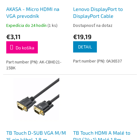
o
o
d
AKASA - Micro HDMI na
Lenovo DisplayPort to
v
u
VGA prevodník
DisplayPort Cable
k
Expedícia do 24 hodín
(1 ks)
Dostupnosť na dotaz
t
€3,11
€19,19
o
v
DETAIL
Do košíka
Part number (PN): 0A36537
Part number (PN): AK-CBHD21-
15BK
TB Touch D-SUB VGA M/M
TB Touch HDMI A Malé to
15 pin kábel, 1,8 m
DVI (24+1) Malé 1.8m