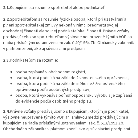
2.1.
Kupujúcim
sa rozumie spotrebiteľ alebo podnikateľ.
2.2.
Spotrebiteľom
sa rozumie fyzická osoba, ktorá pri uzatváraní a
plnení spotrebiteľskej zmluvy nekoná v rámci predmetu svojej
obchodnej činnosti alebo inej podnikateľskej činnosti. Právne vzťahy
predávajúceho so spotrebiteľom výslovne neupravené týmito VOP sa
riadia príslušnými ustanoveniami zák. č 40/1964 Zb. Občiansky zákonník
v platnom znení, ako aj súvisiacimi predpismi.
2.3.
Podnikateľom
sa rozumie:
osoba zapísaná v obchodnom registri,
osoba, ktorá podniká na základe živnostenského oprávnenia,
osoba, ktorá podniká na základe iného než živnostenského
oprávnenia podľa osobitných predpisov,
osoba, ktorá vykonáva poľnohospodársku výrobu a je zapísaná
do evidencie podľa osobitného predpisu.
2.4.
Právne vzťahy predávajúceho s kupujúcim, ktorým je podnikateľ,
výslovne neupravené týmito VOP ani zmluvou medzi predávajúcim a
kupujúcim sa riadia príslušnými ustanoveniami zák. č. 513/1991 Zb.
Obchodného zákonníka v platnom znení, ako aj súvisiacimi predpismi.