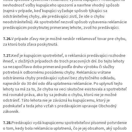
nevhodnosť voľby kupujúceho upozorní a navrhne vhodný spôsob
(najmä v prípade, keď kupujúci vyžaduje spôsob týkajúci sa
odstrániteľnej chyby, ale predávajúci zistí, že ide o chybu
neodstrániteľnú). Ak spotrebiteľ nezvolí spôsob vybavenia reklamácie
predávajúcim poskytnutej primeranej lehote, zvolí ho predávajúci.
7.26.
V prípade zľavy nie je možné neskôr reklamovať tovar pre chybu,
za ktorú bola zľava poskytnutá.
7.27.
Keď je kupujúcim spotrebiteľ, o reklamácii predávajúci rozhodne
ihneď, v zložitých prípadoch do troch pracovných dní. Do tejto lehoty
sa nezapočítava doba primeraná podľa druhu výrobku či služby
potrebná k odbornému posúdeniu chyby. Reklamáciu vrátane
odstránenia chyby predávajúci vybaví bez zbytočného odkladu,
najneskôr do 30 dní odo dňa uplatnenia reklamácie. Po uplynutí tejto
lehoty sa má za to, že chyba na veci skutočne existovala a spotrebiteľ
má rovnaké práva, ako by sa jednalo o chybu, ktorú nie je možné
odstrániť. Táto lehota nie je záväzná ku kupujúcemu, ktorý je
podnikateľ a teda jeho vzťah s predávajúcim upravuje Obchodný
zákonník.
7.28.
Predávajúci vydá kupujúcemu spotrebiteľovi písomné potvrdenie
o tom, kedy bola reklamácia uplatnená, čo je jej obsahom, aký spôsob