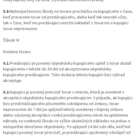
celej kúpnej ceny za tovar (výhrada vlastníckeho práva).
5.8.
Nebezpečenstvo škody na tovare prechádza na kupujúceho v čase,
keď prevezme tovar od predávajúceho, alebo keď tak neurobí včas,
tak v čase, keď mu predávajúci umožní nakladať s tovarom a kupujúci
tovar neprevezme.
Článok VI
Dodanie tovaru
6.1.
Predávajúci je povinný objednávku kupujúceho splniť a tovar dodať
kupujúcemu v lehote do 30 dní od akceptovania objednávky
kupujúceho predávajúcim. Túto dodaciu lehotu kupujúci bez výhrad
akceptuje.
6.2.
Kupujúci je povinný prevziať tovar v mieste, ktoré je uvedené v
akceptácii objednávky kupujúceho predávajúcim. V prípade, ak kupujúci
bez predchádzajúceho písomného odstúpenia od zmluvy, tovar
neprevezme do 7 dní po uplynutí lehoty uvedenej v kúpnej zmluve
alebo záväznej akceptácii vzniká predávajúcemu nárok na uplatnenie
náhrady za vzniknutú škodu vo výške skutočných nákladov na pokus o
neúspešné doručenie objednávky. Po uplynutí 14 dní odo dňa, keď bol
kupujúci povinný tovar prevziať, je predávajúci oprávnený odstúpiť od