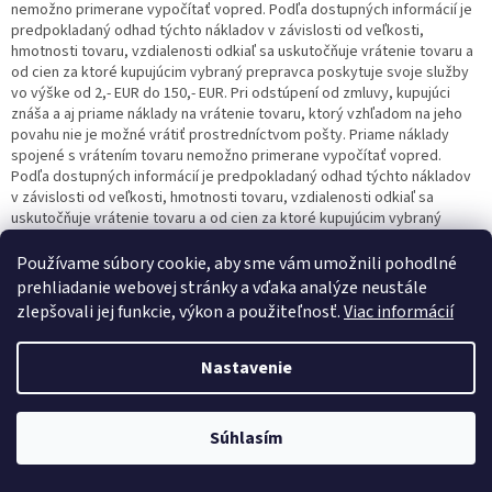
nemožno primerane vypočítať vopred. Podľa dostupných informácií je
predpokladaný odhad týchto nákladov v závislosti od veľkosti,
hmotnosti tovaru, vzdialenosti odkiaľ sa uskutočňuje vrátenie tovaru a
od cien za ktoré kupujúcim vybraný prepravca poskytuje svoje služby
vo výške od 2,- EUR do 150,- EUR. Pri odstúpení od zmluvy, kupujúci
znáša a aj priame náklady na vrátenie tovaru, ktorý vzhľadom na jeho
povahu nie je možné vrátiť prostredníctvom pošty. Priame náklady
spojené s vrátením tovaru nemožno primerane vypočítať vopred.
Podľa dostupných informácií je predpokladaný odhad týchto nákladov
v závislosti od veľkosti, hmotnosti tovaru, vzdialenosti odkiaľ sa
uskutočňuje vrátenie tovaru a od cien za ktoré kupujúcim vybraný
prepravca poskytuje svoje služby vo výške od 2,- EUR do 150,- EUR.
Používame súbory cookie, aby sme vám umožnili pohodlné
8.13.
V prípade, že kupujúci nesplní niektorú z povinností uvedených v
prehliadanie webovej stránky a vďaka analýze neustále
bode 8.5. VOP, odstúpenie od kúpnej zmluvy nie je platné a účinné a
zlepšovali jej funkcie, výkon a použiteľnosť.
Viac informácií
predávajúci nie je povinný vrátiť všetky preukázateľné platby podľa
bodu 8.8. VOP kupujúcemu a zároveň má nárok na úhradu nákladov
spojených s odoslaním tovaru naspäť kupujúcemu.
Nastavenie
8.14.
Kupujúci nemôže odstúpiť od zmluvy predmetom ktorej je
Súhlasím
a) predaj tovaru zhotoveného podľa osobitných požiadaviek
spotrebiteľa, tovaru vyrobeného na mieru alebo tovaru
určeného osobitne pre jedného spotrebiteľa,