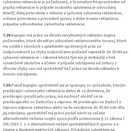
vybavenia reklamácie je požadovaný, a to emailom bezprostredne od
prijatia reklamácie (v prípade osobného uplatnenia je odovzdaný
ihneď); ďalej potvrdenie o dátume a spôsobe vybavenia reklamácie,
vrátane potvrdenia o prevedení opravy a dobe trvania reklamácie,
prípadne odôvodnenie zamietnutia reklamácie.
7.29.
Kupujúci má právo na úhradu nevyhnutných nákladov (najmä
poštovného, ktoré uhradil pri odosielaní reklamovaného tovaru), ktoré
mu vznikli v súvislosti s uplatnením oprávnených práv zo
zodpovednosti za chyby (odporúčame požiadať najneskôr do 30 dní po
vybavení reklamácie – zákonná lehota tým nie je dotknutá) a boli
vynaložené skutočne a účelne. V prípade odstúpenia od zmluvy z
dôvodu chyby veci má spotrebiteľ tiež právo na úhradu nákladov k
tomuto odstúpeniu.
7.30.
Pokiaľ kupujúci spotrebiteľ nie je spokojný so spôsobom, ktorým
predávajúci vybavil jeho reklamáciu alebo ak sa domnieva, že
predávajúci porušil jeho práva, má možnosť obrátiť sa na
predávajúceho so žiadosťou o nápravu. Ak predávajúci na žiadosť o
nápravu odpovie zamietavo alebo na ňu neodpovie do 30 dní odo dňa
jej odoslania, spotrebiteľ má právo podať návrh na začatie
alternatívneho riešenia svojho sporu podľa ustanovenia § 12 zákona č.
391/2015 Z. z. o alternatívnom riešení spotrebiteľských sporov a o
zmene a doplnení niektorých zákonov. Príslušným subjektom na