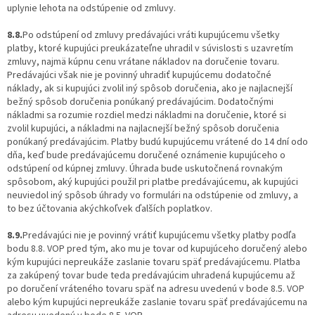
uplynie lehota na odstúpenie od zmluvy.
8.8.
Po odstúpení od zmluvy predávajúci vráti kupujúcemu všetky
platby, ktoré kupujúci preukázateľne uhradil v súvislosti s uzavretím
zmluvy, najmä kúpnu cenu vrátane nákladov na doručenie tovaru.
Predávajúci však nie je povinný uhradiť kupujúcemu dodatočné
náklady, ak si kupujúci zvolil iný spôsob doručenia, ako je najlacnejší
bežný spôsob doručenia ponúkaný predávajúcim. Dodatočnými
nákladmi sa rozumie rozdiel medzi nákladmi na doručenie, ktoré si
zvolil kupujúci, a nákladmi na najlacnejší bežný spôsob doručenia
ponúkaný predávajúcim. Platby budú kupujúcemu vrátené do 14 dní odo
dňa, keď bude predávajúcemu doručené oznámenie kupujúceho o
odstúpení od kúpnej zmluvy. Úhrada bude uskutočnená rovnakým
spôsobom, aký kupujúci použil pri platbe predávajúcemu, ak kupujúci
neuviedol iný spôsob úhrady vo formulári na odstúpenie od zmluvy, a
to bez účtovania akýchkoľvek ďalších poplatkov.
8.9.
Predávajúci nie je povinný vrátiť kupujúcemu všetky platby podľa
bodu 8.8. VOP pred tým, ako mu je tovar od kupujúceho doručený alebo
kým kupujúci nepreukáže zaslanie tovaru späť predávajúcemu. Platba
za zakúpený tovar bude teda predávajúcim uhradená kupujúcemu až
po doručení vráteného tovaru späť na adresu uvedenú v bode 8.5. VOP
alebo kým kupujúci nepreukáže zaslanie tovaru späť predávajúcemu na