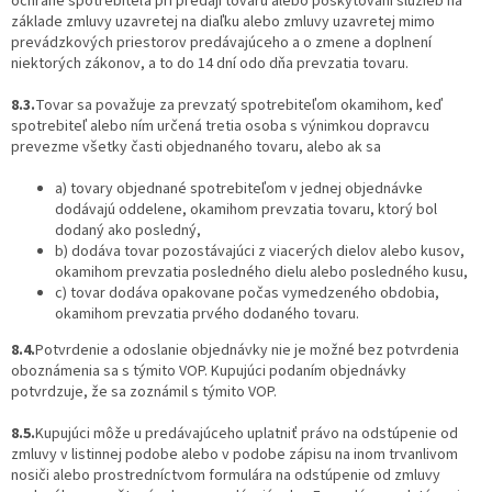
ochrane spotrebiteľa pri predaji tovaru alebo poskytovaní služieb na
základe zmluvy uzavretej na diaľku alebo zmluvy uzavretej mimo
prevádzkových priestorov predávajúceho a o zmene a doplnení
niektorých zákonov, a to do 14 dní odo dňa prevzatia tovaru.
8.3.
Tovar sa považuje za prevzatý spotrebiteľom okamihom, keď
spotrebiteľ alebo ním určená tretia osoba s výnimkou dopravcu
prevezme všetky časti objednaného tovaru, alebo ak sa
a) tovary objednané spotrebiteľom v jednej objednávke
dodávajú oddelene, okamihom prevzatia tovaru, ktorý bol
dodaný ako posledný,
b) dodáva tovar pozostávajúci z viacerých dielov alebo kusov,
okamihom prevzatia posledného dielu alebo posledného kusu,
c) tovar dodáva opakovane počas vymedzeného obdobia,
okamihom prevzatia prvého dodaného tovaru.
8.4.
Potvrdenie a odoslanie objednávky nie je možné bez potvrdenia
oboznámenia sa s týmito VOP. Kupujúci podaním objednávky
potvrdzuje, že sa zoznámil s týmito VOP.
8.5.
Kupujúci môže u predávajúceho uplatniť právo na odstúpenie od
zmluvy v listinnej podobe alebo v podobe zápisu na inom trvanlivom
nosiči alebo prostredníctvom formulára na odstúpenie od zmluvy