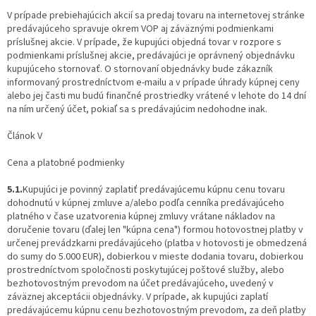
V prípade prebiehajúcich akcií sa predaj tovaru na internetovej stránke
predávajúceho spravuje okrem VOP aj záväznými podmienkami
príslušnej akcie. V prípade, že kupujúci objedná tovar v rozpore s
podmienkami príslušnej akcie, predávajúci je oprávnený objednávku
kupujúceho stornovať. O stornovaní objednávky bude zákazník
informovaný prostredníctvom e-mailu a v prípade úhrady kúpnej ceny
alebo jej časti mu budú finančné prostriedky vrátené v lehote do 14 dní
na ním určený účet, pokiaľ sa s predávajúcim nedohodne inak.
Článok V
Cena a platobné podmienky
5.1.
Kupujúci je povinný zaplatiť predávajúcemu kúpnu cenu tovaru
dohodnutú v kúpnej zmluve a/alebo podľa cenníka predávajúceho
platného v čase uzatvorenia kúpnej zmluvy vrátane nákladov na
doručenie tovaru (ďalej len "kúpna cena") formou hotovostnej platby v
určenej prevádzkarni predávajúceho (platba v hotovosti je obmedzená
do sumy do 5.000 EUR), dobierkou v mieste dodania tovaru, dobierkou
prostredníctvom spoločnosti poskytujúcej poštové služby, alebo
bezhotovostným prevodom na účet predávajúceho, uvedený v
záväznej akceptácii objednávky. V prípade, ak kupujúci zaplatí
predávajúcemu kúpnu cenu bezhotovostným prevodom, za deň platby