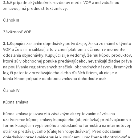
2.5.
V prípade akýchkoľvek rozdielov medzi VOP a individuálnou
zmluvou, má prednosť text zmluvy.
Článok III
Záväznosť VOP
3.1.
Kupujúci zaslaním objednávky potvrdzuje, že sa zoznámil s týmito
VOP a že s nimi súhlasí, a to v znení platnom a účinnom v momente
odoslania objednávky. Kupujúci si je vedomý, že mu kúpou produktov,
ktoré sú v obchodnej ponuke predávajúceho, nevznikajú žiadne práva
na používanie registrovaných značiek, obchodných názvov, firemných
log či patentov predávajúceho alebo ďalších firiem, ak nie je v
konkrétnom prípade osobitnou zmluvou dohodnuté inak.
Článok IV
Kúpna zmluva
Kúpna zmluva je uzavretá záväzným akceptovaním návrhu na
uzatvorenie kúpnej zmluvy kupujúceho (objednávka) predávajúcim vo
forme kupujúcim vyplneného a odoslaného formulára na internetovej
stránke predávajúceho (ďalej len "objednávka"). Pred odoslaním
objednávky predávajúcemu je kupujúcemu umožnené skontrolovať a