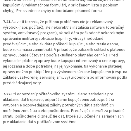
kupujúcim (v reklamačnom formulári, v priloženom liste s popisom
chyby). Pre uvedenie chyby odporúčame písomnú formu.
7.21.
Ak zistí technik, že príčinou problémov nie je reklamovaný
výrobok (napr. počítač), ale nekorektná inštalácia softwaru (operačný
systém, antivírusový program), ak boli dáta poškodené nekorektným
správaním niektorej aplikácie (napr. hry, vírusy) nedodané
predávajúcim, alebo ak dáta poškodil kupujúci, alebo tretia osoba,
bude reklamácia zamietnutá. V prípade, že zákazník súhlasí s platenou
opravou, bude účtovaná podľa aktuálneho platného cenníka. Pred
vykonaním platenej opravy bude kupujúci informovaný o cene opravy,
jej rozsahu a dobe potrebnej na jej vykonanie. Na vykonanie platenej
opravy možno pristúpiť len po výslovnom súhlase kupujúceho (resp. na
základe uzatvorenej servisnej zmluvy) urobenom po informovaní podľa
predchádzajúcej vety.
7.22.
Pri odovzdaní počítačového systému alebo zariadenia pre
ukladanie dát k oprave, odporúčame kupujúcemu zabezpečiť si
vytvorenie odpovedajúcej zálohy potrebných dát a zabrániť ich
možnému zneužitiu alebo poškodeniu. Predávajúci neručí za prípadnú
stratu, poškodenie či zneužitie dát, ktoré sú uložené na zariadeniach
pre ukladanie dát v počítačovom systéme.