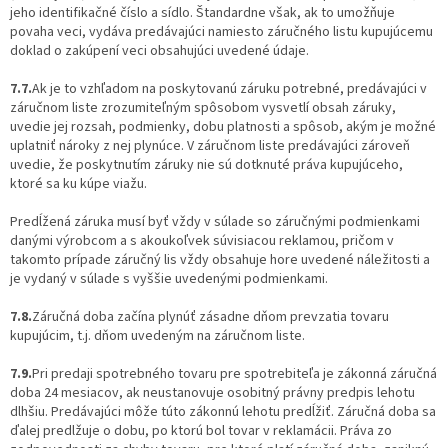
jeho identifikačné číslo a sídlo. Štandardne však, ak to umožňuje
povaha veci, vydáva predávajúci namiesto záručného listu kupujúcemu
doklad o zakúpení veci obsahujúci uvedené údaje.
7.7.
Ak je to vzhľadom na poskytovanú záruku potrebné, predávajúci v
záručnom liste zrozumiteľným spôsobom vysvetlí obsah záruky,
uvedie jej rozsah, podmienky, dobu platnosti a spôsob, akým je možné
uplatniť nároky z nej plynúce. V záručnom liste predávajúci zároveň
uvedie, že poskytnutím záruky nie sú dotknuté práva kupujúceho,
ktoré sa ku kúpe viažu.
Predĺžená záruka musí byť vždy v súlade so záručnými podmienkami
danými výrobcom a s akoukoľvek súvisiacou reklamou, pričom v
takomto prípade záručný lis vždy obsahuje hore uvedené náležitosti a
je vydaný v súlade s vyššie uvedenými podmienkami.
7.8.
Záručná doba začína plynúť zásadne dňom prevzatia tovaru
kupujúcim, t.j. dňom uvedeným na záručnom liste.
7.9.
Pri predaji spotrebného tovaru pre spotrebiteľa je zákonná záručná
doba 24 mesiacov, ak neustanovuje osobitný právny predpis lehotu
dlhšiu. Predávajúci môže túto zákonnú lehotu predĺžiť. Záručná doba sa
ďalej predlžuje o dobu, po ktorú bol tovar v reklamácii. Práva zo