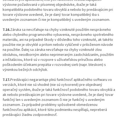
výslovne požadovaná v písomnej objednávke, ibaže je taká
kompatibilita podobného tovaru obvyklá a nebolo by predávajúcim pri
tovare výslovne uvedené, že je daný tovar kompatibilný iba s
uvedeným zoznamom či nie je kompatibilný s uvedeným zoznamom.
7.16.
Záruka sa nevzťahuje na chyby vzniknuté použitím nesprávneho
alebo chybného programového vybavenia, nesprávneho spotrebného
materiálu, ani na prípadné škody v dôsledku toho vzniknuté, ak takéto
použitie nie je obvyklé a pritom nebolo vylúčené v priloženom návode
na použitie. Ďalej sa záruka nevzťahuje na chyby vzniknuté zlou
obsluhou, neodborným alebo neprimeraným zaobchádzaním, použitím
a inštaláciou, ktoré sú v rozpore s užívateľskou príručkou alebo
poškodením účinkami prepätia v rozvodnej sieti (napr. bleskom) s
výnimkou bežných odchýlok.
7.17.
Predávajúci negarantuje plnú funkčnosť aplikačného softwaru vo
verziách, ktoré nie sú vhodné (nie sú vytvorené) pre objednaný
operačný systém, ibaže je taká funkčnosť podobného tovaru obvyklá a
ak nebolo predávajúcim pri tovare výslovne uvedené, že je daný tovar
funkčný len s uvedeným zoznamom či nie je funkčný s uvedeným
zoznamom. Za prípadné problémy spôsobené obmedzenou
funkčnosťou aplikácií, ktoré túto podmienku nespĺňajú, nepreberá
predávajúci žiadnu zodpovednosť.