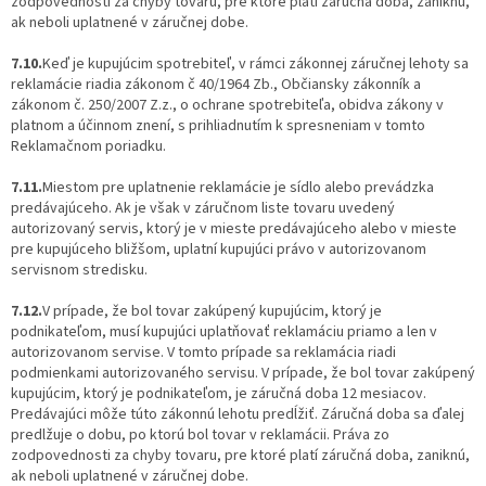
zodpovednosti za chyby tovaru, pre ktoré platí záručná doba, zaniknú,
ak neboli uplatnené v záručnej dobe.
7.10.
Keď je kupujúcim spotrebiteľ, v rámci zákonnej záručnej lehoty sa
reklamácie riadia zákonom č 40/1964 Zb., Občiansky zákonník a
zákonom č. 250/2007 Z.z., o ochrane spotrebiteľa, obidva zákony v
platnom a účinnom znení, s prihliadnutím k spresneniam v tomto
Reklamačnom poriadku.
7.11.
Miestom pre uplatnenie reklamácie je sídlo alebo prevádzka
predávajúceho. Ak je však v záručnom liste tovaru uvedený
autorizovaný servis, ktorý je v mieste predávajúceho alebo v mieste
pre kupujúceho bližšom, uplatní kupujúci právo v autorizovanom
servisnom stredisku.
7.12.
V prípade, že bol tovar zakúpený kupujúcim, ktorý je
podnikateľom, musí kupujúci uplatňovať reklamáciu priamo a len v
autorizovanom servise. V tomto prípade sa reklamácia riadi
podmienkami autorizovaného servisu. V prípade, že bol tovar zakúpený
kupujúcim, ktorý je podnikateľom, je záručná doba 12 mesiacov.
Predávajúci môže túto zákonnú lehotu predĺžiť. Záručná doba sa ďalej
predlžuje o dobu, po ktorú bol tovar v reklamácii. Práva zo
zodpovednosti za chyby tovaru, pre ktoré platí záručná doba, zaniknú,
ak neboli uplatnené v záručnej dobe.