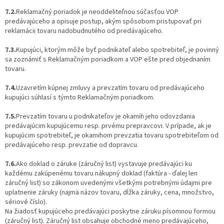
7.2.
Reklamačný poriadok je neoddeliteľnou súčasťou VOP
predávajúceho a opisuje postup, akým spôsobom pristupovať pri
reklamácii tovaru nadobudnutého od predávajúceho.
7.3.
Kupujúci, ktorým môže byť podnikateľ alebo spotrebiteľ, je povinný
sa zoznámiť s Reklamačným poriadkom a VOP ešte pred objednaním
tovaru.
7.4.
Uzavretím kúpnej zmluvy a prevzatím tovaru od predávajúceho
kupujúci súhlasí s týmto Reklamačným poriadkom.
7.5.
Prevzatím tovaru u podnikateľov je okamih jeho odovzdania
predávajúcim kupujúcemu resp. prvému prepravcovi. V prípade, ak je
kupujúcim spotrebiteľ, je okamihom prevzatia tovaru spotrebiteľom od
predávajúceho resp. prevzatie od dopravcu.
7.6.
Ako doklad o záruke (záručný list) vystavuje predávajúci ku
každému zakúpenému tovaru nákupný doklad (faktúra - ďalej len
záručný list) so zákonom uvedenými všetkými potrebnými údajmi pre
uplatnenie záruky (najmä názov tovaru, dĺžka záruky, cena, množstvo,
sériové číslo).
Na žiadosť kupujúceho predávajúci poskytne záruku písomnou formou
(záručný list). Záručný list obsahuje obchodné meno predávajúceho,