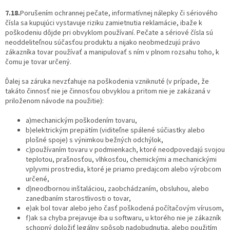
7.18.
Porušením ochrannej pečate, informatívnej nálepky či sériového
čísla sa kupujúci vystavuje riziku zamietnutia reklamácie, ibaže k
poškodeniu dôjde pri obvyklom používaní. Pečate a sériové čísla sú
neoddeliteľnou súčasťou produktu a nijako neobmedzujú právo
zákazníka tovar používať a manipulovať s ním v plnom rozsahu toho, k
čomu je tovar určený.
Ďalej sa záruka nevzťahuje na poškodenia vzniknuté (v prípade, že
takáto činnosť nie je činnosťou obvyklou a pritom nie je zakázaná v
priloženom návode na použitie):
a)mechanickým poškodením tovaru,
b)elektrickým prepätím (viditeľne spálené súčiastky alebo
plošné spoje) s výnimkou bežných odchýlok,
c)používaním tovaru v podmienkach, ktoré neodpovedajú svojou
teplotou, prašnosťou, vlhkosťou, chemickými a mechanickými
vplyvmi prostredia, ktoré je priamo predajcom alebo výrobcom
určené,
d)neodbornou inštaláciou, zaobchádzaním, obsluhou, alebo
zanedbaním starostlivosti o tovar,
e)ak bol tovar alebo jeho časť poškodená počítačovým vírusom,
f)ak sa chyba prejavuje iba u softwaru, u ktorého nie je zákazník
schopný doložiť legálny spôsob nadobudnutia, alebo použitím