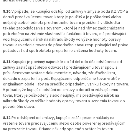
adresu uvedenú v bode 8.5. VOP.
8.10.
V prípade, že kupujúci odstúpi od zmluvy v zmysle bodu 8.2. VOP a
doručí predávajúcemu tovar, ktorý je použitý a je poškodený alebo
neúplný alebo hodnota predmetného tovaru je znížená v dôsledku
takého zaobchádzania s tovarom, ktoré je nad rámec zaobchádzania
potrebného na zistenie vlastností a funkčnosti tovaru, má predávajúci
voči kupujúcemu nárok na náhradu škody vo výške hodnoty opravy
tovaru a uvedenia tovaru do pôvodného stavu resp. právajúci má právo
požadovať od spotrebiteľa preplatenie zníženia hodnoty tovaru.
8.11.
Kupujúci je povinný najneskôr do 14 dní odo dňa odstúpenia od
zmluvy zaslať späť alebo odovzdať predávajúcemu tovar spolu s
príslušenstvom vrátane dokumentácie, návodu, záručného listu,
dokladu o zaplatení a pod.. Kupujúcemu odporúčame tovar vrátiť v
originálnom obale , aby sa predišlo prípadnému vzniku škody na tovare.
V prípade, že kupujúci odstúpi od zmluvy a doručí predávajúcemu
tovar, ktorý je poškodený alebo neúplný, má predávajúci nárok na
náhradu škody vo výške hodnoty opravy tovaru a uvedenia tovaru do
pôvodného stavu.
8.12.
Pri odstúpení od zmluvy, kupujúci znáša priame náklady na
vrátenie tovaru predávajúcemu alebo osobe poverenej predávajúcim
na prevzatie tovaru. Priame náklady spojené s vrátením tovaru