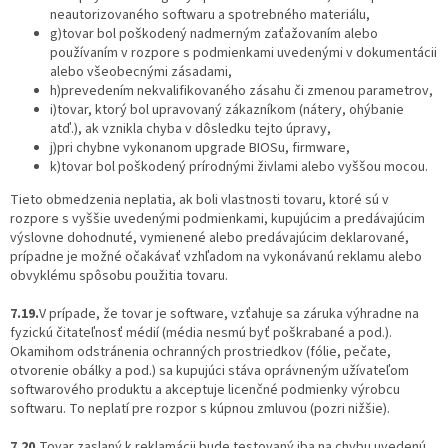
neautorizovaného softwaru a spotrebného materiálu,
g)tovar bol poškodený nadmerným zaťažovaním alebo
používaním v rozpore s podmienkami uvedenými v dokumentácii
alebo všeobecnými zásadami,
h)prevedením nekvalifikovaného zásahu či zmenou parametrov,
i)tovar, ktorý bol upravovaný zákazníkom (nátery, ohýbanie
atď.), ak vznikla chyba v dôsledku tejto úpravy,
j)pri chybne vykonanom upgrade BIOSu, firmware,
k)tovar bol poškodený prírodnými živlami alebo vyššou mocou.
Tieto obmedzenia neplatia, ak boli vlastnosti tovaru, ktoré sú v
rozpore s vyššie uvedenými podmienkami, kupujúcim a predávajúcim
výslovne dohodnuté, vymienené alebo predávajúcim deklarované,
prípadne je možné očakávať vzhľadom na vykonávanú reklamu alebo
obvyklému spôsobu použitia tovaru.
7.19.
V prípade, že tovar je software, vzťahuje sa záruka výhradne na
fyzickú čitateľnosť médií (média nesmú byť poškrabané a pod.).
Okamihom odstránenia ochranných prostriedkov (fólie, pečate,
otvorenie obálky a pod.) sa kupujúci stáva oprávneným užívateľom
softwarového produktu a akceptuje licenčné podmienky výrobcu
softwaru. To neplatí pre rozpor s kúpnou zmluvou (pozri nižšie).
7.20.
Tovar zaslaný k reklamácii bude testovaný iba na chybu uvedenú