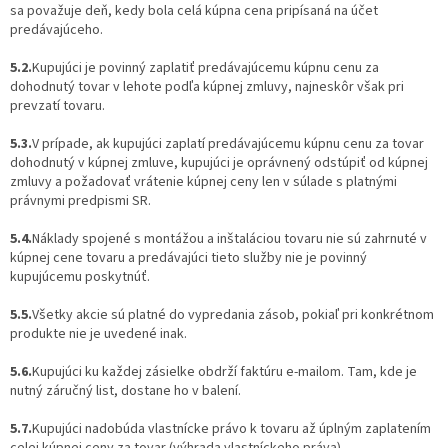
sa považuje deň, kedy bola celá kúpna cena pripísaná na účet
predávajúceho.
5.2.
Kupujúci je povinný zaplatiť predávajúcemu kúpnu cenu za
dohodnutý tovar v lehote podľa kúpnej zmluvy, najneskôr však pri
prevzatí tovaru.
5.3.
V prípade, ak kupujúci zaplatí predávajúcemu kúpnu cenu za tovar
dohodnutý v kúpnej zmluve, kupujúci je oprávnený odstúpiť od kúpnej
zmluvy a požadovať vrátenie kúpnej ceny len v súlade s platnými
právnymi predpismi SR.
5.4.
Náklady spojené s montážou a inštaláciou tovaru nie sú zahrnuté v
kúpnej cene tovaru a predávajúci tieto služby nie je povinný
kupujúcemu poskytnúť.
5.5.
Všetky akcie sú platné do vypredania zásob, pokiaľ pri konkrétnom
produkte nie je uvedené inak.
5.6.
Kupujúci ku každej zásielke obdrží faktúru e-mailom. Tam, kde je
nutný záručný list, dostane ho v balení.
5.7.
Kupujúci nadobúda vlastnícke právo k tovaru až úplným zaplatením