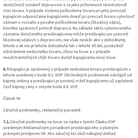
skutočnosť oznámiť dopravcovi a za jeho prítomnosti skontrolovať
stav tovaru. V prípade zistenia poškodenia tovaru pri jeho prevzatí
kupujúcim odporúčame kupujúcemu ihneď pri prevzatí tovaru vyhotoviť
záznam o rozsahu a povahe poškodenia tovaru (škodový zápis),
ktorého správnosť potvrdí dopravca. Na základe takto vyhotoveného
záznamu doručeného predávajúcemu môže predávajúci po uzavretí
škodovej udalosti s dopravcom, nie však neskôr ako v dohodnutej
lehote a ak nie je lehota dohodnutá tak v lehote 30 dní, poskytnúť
odstránenie nedostatku tovaru, zľavu na tovar a v prípade
neodstrániteľných chýb tovaru dodať kupujúcemu nový tovar.
6.7.
Kupujúci je oprávnený v prípade nedodania tovaru predávajúcim v
lehote uvedenej v bode 6.1. VOP Obchodných podmienok odstúpiť od
kúpnej zmluvy a predávajúci je povinný vrátiť kupujúcemu už zaplatenú
časť kúpnej ceny v zmysle bodu 8.8. VOP.
Článok VII
Záručné podmienky, reklamačný poriadok
7.1.
Záručné podmienky na tovar sa riadia v tomto článku VOP
uvedeným Reklamačným poriadkom predávajúceho a platnými
právnymi predpismi SR. Ako záručný list slúži nákupný doklad.