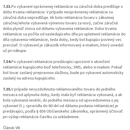
7.33.
Po vybavení oprávnenej reklamácie sa záručná doba predlžuje o
dobu trvania reklamácie. V prípade neoprávnenej reklamácie sa
záručná doba nepredlžuje. Ak bola reklamácia tovaru v zákonnej
záručnej lehote vybavená výmenou tovaru za nový, začne záručná
doba plynúť znova od dátumu vybavenia reklamácie. Doba trvania
reklamácie sa počíta od nasledujúceho dňa po uplatnení reklamácie do
dňa vybavenia reklamácie, teda doby, kedy bol kupujúci povinný vec
prevziať. O vybavení je zákazník informovaný e-mailom, ktorý uviedol
už pri nákupe.
7.34.
Po vybavení reklamácie predávajúci upozorní o ukončení
reklamácie kupujúceho buď telefonicky, SMS, alebo e-mailom. Pokiaľ
bol tovar zaslaný prepravnou službou, bude po vybavení automaticky
zaslaný na adresu kupujúceho.
7.35.
V prípade nevyzdvihnutia reklamovaného tovaru do jedného
mesiaca od uplynutia doby, kedy mala byť reklamácia vykonaná, a ak
bola vykonaná neskôr, do jedného mesiaca od upovedomenia o jej
vykonaní (t. j. spravidla do 60 dní od dátumu podania reklamácie) je
predávajúci, podľa § 656 Občianskeho zákonníka, oprávnený účtovať
pri výdaji reklamácie čiastku za uskladnenie.
Článok VIII