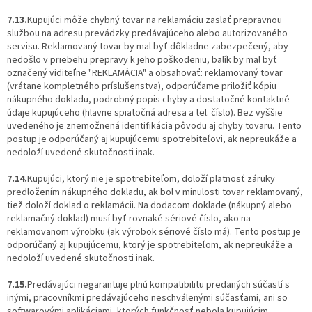
7.13.
Kupujúci môže chybný tovar na reklamáciu zaslať prepravnou
službou na adresu prevádzky predávajúceho alebo autorizovaného
servisu. Reklamovaný tovar by mal byť dôkladne zabezpečený, aby
nedošlo v priebehu prepravy k jeho poškodeniu, balík by mal byť
označený viditeľne "REKLAMÁCIA" a obsahovať: reklamovaný tovar
(vrátane kompletného príslušenstva), odporúčame priložiť kópiu
nákupného dokladu, podrobný popis chyby a dostatočné kontaktné
údaje kupujúceho (hlavne spiatočná adresa a tel. číslo). Bez vyššie
uvedeného je znemožnená identifikácia pôvodu aj chyby tovaru. Tento
postup je odporúčaný aj kupujúcemu spotrebiteľovi, ak nepreukáže a
nedoloží uvedené skutočnosti inak.
7.14.
Kupujúci, ktorý nie je spotrebiteľom, doloží platnosť záruky
predložením nákupného dokladu, ak bol v minulosti tovar reklamovaný,
tiež doloží doklad o reklamácii. Na dodacom doklade (nákupný alebo
reklamačný doklad) musí byť rovnaké sériové číslo, ako na
reklamovanom výrobku (ak výrobok sériové číslo má). Tento postup je
odporúčaný aj kupujúcemu, ktorý je spotrebiteľom, ak nepreukáže a
nedoloží uvedené skutočnosti inak.
7.15.
Predávajúci negarantuje plnú kompatibilitu predaných súčastí s
inými, pracovníkmi predávajúceho neschválenými súčasťami, ani so
softwarovými aplikáciami, ktorých funkčnosť nebola kupujúcim