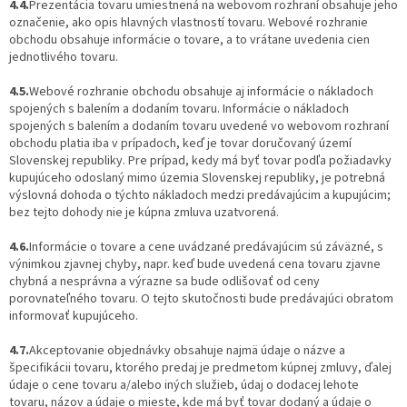
4.4.
Prezentácia tovaru umiestnená na webovom rozhraní obsahuje jeho
označenie, ako opis hlavných vlastností tovaru. Webové rozhranie
obchodu obsahuje informácie o tovare, a to vrátane uvedenia cien
jednotlivého tovaru.
4.5.
Webové rozhranie obchodu obsahuje aj informácie o nákladoch
spojených s balením a dodaním tovaru. Informácie o nákladoch
spojených s balením a dodaním tovaru uvedené vo webovom rozhraní
obchodu platia iba v prípadoch, keď je tovar doručovaný území
Slovenskej republiky. Pre prípad, kedy má byť tovar podľa požiadavky
kupujúceho odoslaný mimo územia Slovenskej republiky, je potrebná
výslovná dohoda o týchto nákladoch medzi predávajúcim a kupujúcim;
bez tejto dohody nie je kúpna zmluva uzatvorená.
4.6.
Informácie o tovare a cene uvádzané predávajúcim sú záväzné, s
výnimkou zjavnej chyby, napr. keď bude uvedená cena tovaru zjavne
chybná a nesprávna a výrazne sa bude odlišovať od ceny
porovnateľného tovaru. O tejto skutočnosti bude predávajúci obratom
informovať kupujúceho.
4.7.
Akceptovanie objednávky obsahuje najmä údaje o názve a
špecifikácii tovaru, ktorého predaj je predmetom kúpnej zmluvy, ďalej
údaje o cene tovaru a/alebo iných služieb, údaj o dodacej lehote
tovaru, názov a údaje o mieste, kde má byť tovar dodaný a údaje o