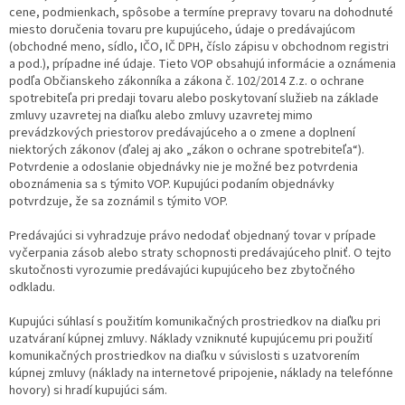
cene, podmienkach, spôsobe a termíne prepravy tovaru na dohodnuté
miesto doručenia tovaru pre kupujúceho, údaje o predávajúcom
(obchodné meno, sídlo, IČO, IČ DPH, číslo zápisu v obchodnom registri
a pod.), prípadne iné údaje. Tieto VOP obsahujú informácie a oznámenia
podľa Občianskeho zákonníka a zákona č. 102/2014 Z.z. o ochrane
spotrebiteľa pri predaji tovaru alebo poskytovaní služieb na základe
zmluvy uzavretej na diaľku alebo zmluvy uzavretej mimo
prevádzkových priestorov predávajúceho a o zmene a doplnení
niektorých zákonov (ďalej aj ako „zákon o ochrane spotrebiteľa“).
Potvrdenie a odoslanie objednávky nie je možné bez potvrdenia
oboznámenia sa s týmito VOP. Kupujúci podaním objednávky
potvrdzuje, že sa zoznámil s týmito VOP.
Predávajúci si vyhradzuje právo nedodať objednaný tovar v prípade
vyčerpania zásob alebo straty schopnosti predávajúceho plniť. O tejto
skutočnosti vyrozumie predávajúci kupujúceho bez zbytočného
odkladu.
Kupujúci súhlasí s použitím komunikačných prostriedkov na diaľku pri
uzatváraní kúpnej zmluvy. Náklady vzniknuté kupujúcemu pri použití
komunikačných prostriedkov na diaľku v súvislosti s uzatvorením
kúpnej zmluvy (náklady na internetové pripojenie, náklady na telefónne
hovory) si hradí kupujúci sám.