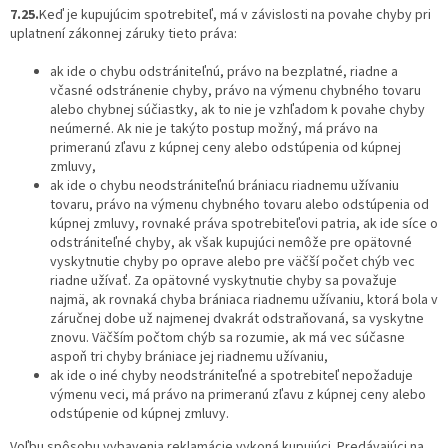
7.25.
Keď je kupujúcim spotrebiteľ, má v závislosti na povahe chyby pri
uplatnení zákonnej záruky tieto práva:
ak ide o chybu odstrániteľnú, právo na bezplatné, riadne a
včasné odstránenie chyby, právo na výmenu chybného tovaru
alebo chybnej súčiastky, ak to nie je vzhľadom k povahe chyby
neúmerné. Ak nie je takýto postup možný, má právo na
primeranú zľavu z kúpnej ceny alebo odstúpenia od kúpnej
zmluvy,
ak ide o chybu neodstrániteľnú brániacu riadnemu užívaniu
tovaru, právo na výmenu chybného tovaru alebo odstúpenia od
kúpnej zmluvy, rovnaké práva spotrebiteľovi patria, ak ide síce o
odstrániteľné chyby, ak však kupujúci nemôže pre opätovné
vyskytnutie chyby po oprave alebo pre väčší počet chýb vec
riadne užívať. Za opätovné vyskytnutie chyby sa považuje
najmä, ak rovnaká chyba brániaca riadnemu užívaniu, ktorá bola v
záručnej dobe už najmenej dvakrát odstraňovaná, sa vyskytne
znovu. Väčším počtom chýb sa rozumie, ak má vec súčasne
aspoň tri chyby brániace jej riadnemu užívaniu,
ak ide o iné chyby neodstrániteľné a spotrebiteľ nepožaduje
výmenu veci, má právo na primeranú zľavu z kúpnej ceny alebo
odstúpenie od kúpnej zmluvy.
Voľbu spôsobu vybavenia reklamácie vykoná kupujúci. Predávajúci na