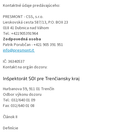
Kontaktné údaje predávajúceho:
PRESMONT - CSS, s.r.o.
Lieskovská cesta 587/13, P.O. BOX 23
018 41 Dubnica nad Váhom
Tel.: +421905391964
Zodpovedná osoba
Patrik Porubčan - +421 905 391 951
info@presmont.it
IČ:
36340537
Kontakt na orgán dozoru:
Inšpektorát SOI pre Trenčiansky kraj
Hurbanova 59, 911 01 Trenčín
Odbor výkonu dozoru
Tel.:
032/640 01 09
Fax:
032/640 01 08
Článok II
Definície