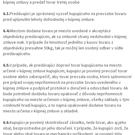
kúpnej zmluvy a predať tovar tretej osobe.
6.3.
Predávajúci je oprávnený vyzvať kupujúceho na prevzatie tovaru
pred uplynutím lehoty dohodnutej v kúpnej zmluve.
6.4.
Miestom dodania tovaru je miesto uvedené v akceptácii
objednávky predávajúcim, ak sa zmluvné strany nedohodnú v kúpnej
zmluve inak. V prípade že hmotnosť jedného z kusov tovaru z
objednávky presiahne 50kg, tak je možný len osobný odber v sídle
predávajúceho.
6.5.
V prípade, ak predávajúci dopraví tovar kupujúcemu na miesto
určené v kúpnej zmluve kupujúcim, kupujúci je povinný prevziať tovar
osobne alebo zabezpečiť, aby tovar prevzala osoba, ktorú splnomocní
pre prípad svojej neprítomnosti na prevzatie tovaru uvedeného v
kúpnej zmluve a podpísať protokol o doručení a odovzdaní tovaru. Ak
bude potrebné dodávku tovaru opakovať z dôvodu neprítomnosti
kupujúceho na mieste určenom v kúpnej zmluve, všetky náklady s tým
vzniknuté hradí kupujúci, a to najmä opakované dodanie tovaru na
miesto určenia v kúpnej zmluve a skladné.
6.6.
Kupujúci je povinný skontrolovať zásielku, teda tovar, ako aj jeho
obal, bezprostredne pri jeho doručení. V prípade, že kupujúci zistí, že
tovar alebo obal tovaru je mechanicky poškodený, je povinný túto