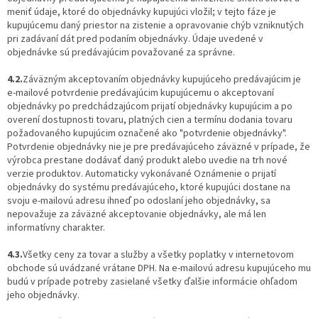
meniť údaje, ktoré do objednávky kupujúci vložil; v tejto fáze je
kupujúcemu daný priestor na zistenie a opravovanie chýb vzniknutých
pri zadávaní dát pred podaním objednávky. Údaje uvedené v
objednávke sú predávajúcim považované za správne.
4.2.
Záväzným akceptovaním objednávky kupujúceho predávajúcim je
e-mailové potvrdenie predávajúcim kupujúcemu o akceptovaní
objednávky po predchádzajúcom prijatí objednávky kupujúcim a po
overení dostupnosti tovaru, platných cien a termínu dodania tovaru
požadovaného kupujúcim označené ako "potvrdenie objednávky".
Potvrdenie objednávky nie je pre predávajúceho záväzné v prípade, že
výrobca prestane dodávať daný produkt alebo uvedie na trh nové
verzie produktov. Automaticky vykonávané Oznámenie o prijatí
objednávky do systému predávajúceho, ktoré kupujúci dostane na
svoju e-mailovú adresu ihneď po odoslaní jeho objednávky, sa
nepovažuje za záväzné akceptovanie objednávky, ale má len
informatívny charakter.
4.3.
Všetky ceny za tovar a služby a všetky poplatky v internetovom
obchode sú uvádzané vrátane DPH. Na e-mailovú adresu kupujúceho mu
budú v prípade potreby zasielané všetky ďalšie informácie ohľadom
jeho objednávky.