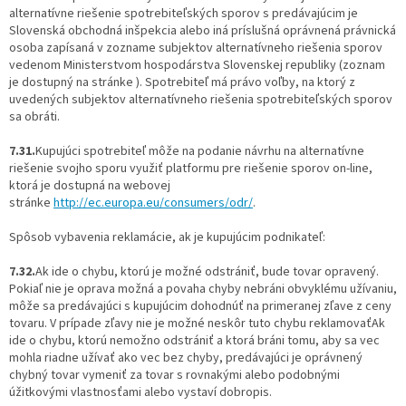
alternatívne riešenie spotrebiteľských sporov s predávajúcim je
Slovenská obchodná inšpekcia alebo iná príslušná oprávnená právnická
osoba zapísaná v zozname subjektov alternatívneho riešenia sporov
vedenom Ministerstvom hospodárstva Slovenskej republiky (zoznam
je dostupný na stránke ). Spotrebiteľ má právo voľby, na ktorý z
uvedených subjektov alternatívneho riešenia spotrebiteľských sporov
sa obráti.
7.31.
Kupujúci spotrebiteľ môže na podanie návrhu na alternatívne
riešenie svojho sporu využiť platformu pre riešenie sporov on-line,
ktorá je dostupná na webovej
stránke
http://ec.europa.eu/consumers/odr/
.
Spôsob vybavenia reklamácie, ak je kupujúcim podnikateľ:
7.32.
Ak ide o chybu, ktorú je možné odstrániť, bude tovar opravený.
Pokiaľ nie je oprava možná a povaha chyby nebráni obvyklému užívaniu,
môže sa predávajúci s kupujúcim dohodnúť na primeranej zľave z ceny
tovaru. V prípade zľavy nie je možné neskôr tuto chybu reklamovaťAk
ide o chybu, ktorú nemožno odstrániť a ktorá bráni tomu, aby sa vec
mohla riadne užívať ako vec bez chyby, predávajúci je oprávnený
chybný tovar vymeniť za tovar s rovnakými alebo podobnými
úžitkovými vlastnosťami alebo vystaví dobropis.