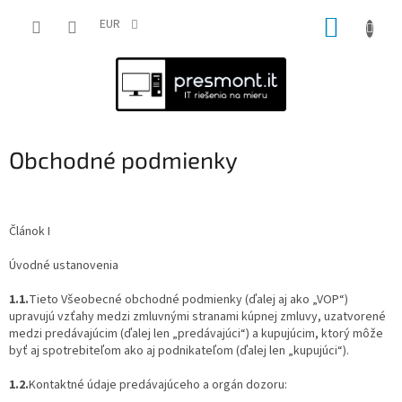
Prejsť
NÁKUP
na
EUR
obsah
KOŠÍK
Obchodné podmienky
Článok I
Úvodné ustanovenia
1.1.
Tieto Všeobecné obchodné podmienky (ďalej aj ako „VOP“)
upravujú vzťahy medzi zmluvnými stranami kúpnej zmluvy, uzatvorené
medzi predávajúcim (ďalej len „predávajúci“) a kupujúcim, ktorý môže
byť aj spotrebiteľom ako aj podnikateľom (ďalej len „kupujúci“).
1.2.
Kontaktné údaje predávajúceho a orgán dozoru: