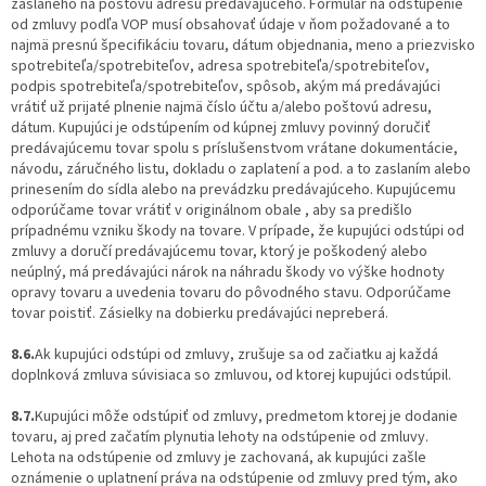
zaslaného na poštovú adresu predávajúceho. Formulár na odstúpenie
od zmluvy podľa VOP musí obsahovať údaje v ňom požadované a to
najmä presnú špecifikáciu tovaru, dátum objednania, meno a priezvisko
spotrebiteľa/spotrebiteľov, adresa spotrebiteľa/spotrebiteľov,
podpis spotrebiteľa/spotrebiteľov, spôsob, akým má predávajúci
vrátiť už prijaté plnenie najmä číslo účtu a/alebo poštovú adresu,
dátum. Kupujúci je odstúpením od kúpnej zmluvy povinný doručiť
predávajúcemu tovar spolu s príslušenstvom vrátane dokumentácie,
návodu, záručného listu, dokladu o zaplatení a pod. a to zaslaním alebo
prinesením do sídla alebo na prevádzku predávajúceho. Kupujúcemu
odporúčame tovar vrátiť v originálnom obale , aby sa predišlo
prípadnému vzniku škody na tovare. V prípade, že kupujúci odstúpi od
zmluvy a doručí predávajúcemu tovar, ktorý je poškodený alebo
neúplný, má predávajúci nárok na náhradu škody vo výške hodnoty
opravy tovaru a uvedenia tovaru do pôvodného stavu. Odporúčame
tovar poistiť. Zásielky na dobierku predávajúci nepreberá.
8.6.
Ak kupujúci odstúpi od zmluvy, zrušuje sa od začiatku aj každá
doplnková zmluva súvisiaca so zmluvou, od ktorej kupujúci odstúpil.
8.7.
Kupujúci môže odstúpiť od zmluvy, predmetom ktorej je dodanie
tovaru, aj pred začatím plynutia lehoty na odstúpenie od zmluvy.
Lehota na odstúpenie od zmluvy je zachovaná, ak kupujúci zašle
oznámenie o uplatnení práva na odstúpenie od zmluvy pred tým, ako