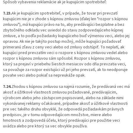
Spôsob vybavenia reklamácie ak je kupujúcim spotrebiteľ:
7.23.
Ak je kupujúcim spotrebiteľ, v prípade, že tovar pri prevzatí
kupujúcim nie je v zhode s kúpnou zmluvou (ďalej len "rozpor s kúpnou
zmluvou"), má kupujúci právo na to, aby predávajúci bezplatne a bez
zbytočného odkladu vec uviedol do stavu zodpovedajúceho kúpnej
zmluve, a to podľa požiadavky kupujúceho buď výmenou veci, alebo jej
opravou. Ak nie je takýto postup možný, môže kupujúci požadovať
primeranú zľavu z ceny veci alebo od zmluvy odstúpiť. To neplatí, ak
kupujúci pred prevzatím veci o rozpore s kúpnou zmluvou vedel alebo
rozpor s kúpnou zmluvou sám spôsobil. Rozpor s kúpnou zmluvou,
ktorý sa prejaví v priebehu šiestich mesiacov odo dňa prevzatia veci,
sa považuje za rozpor existujúci už pri jeho prevzatí, ak to neodporuje
povahe veci alebo pokiaľ sa nepreukáže opak.
7.24.
Zhodou s kúpnou zmluvou sa najmä rozumie, že predávaná vec má
akosť a úžitkové vlastnosti zmluvou požadované, predávajúcim,
výrobcom alebo jeho zástupcom popisované, alebo na základe nimi
vykonávanej reklamy očakávané, prípadne akosť a úžitkové vlastnosti
pre vec takého druhu obvyklé, že odpovedá požiadavkám právnych
predpisov, je v tomu odpovedajúcom množstve, miere alebo
hmotnosti a zodpovedá účelu, ktorý predávajúci pre použitie veci
uvádza alebo pre ktorý sa vec obvykle používa.