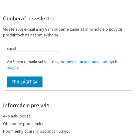
á
p
ä
Odoberať newsletter
t
Vložte svoj e-mail a my Vám budeme zasielať informácie o nových
i
produktoch na našom e-shope.
e
Email
Vložením e-mailu súhlasíte s
podmienkami ochrany osobných
údajov
PRIHLÁSIŤ SA
Informácie pre vás
Ako nakupovať
Obchodné podmienky
Podmienky ochrany osobných údajov