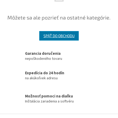
Môžete sa ale pozrieť na ostatné kategórie.
SPÄŤ DO OBCHODU
Garancia doručenia
nepoškodeného tovaru
Expedícia do 24 hodín
na akúkoľvek adresu
Možnosť pomoci na diaľku
Inštalácia zariadenia a softvéru
Z