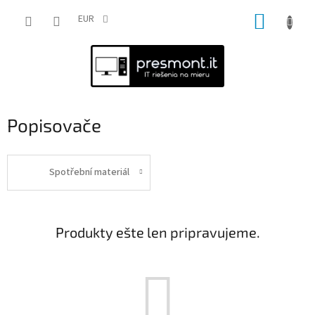
Prejsť
NÁKUP
na
EUR
obsah
KOŠÍK
Popisovače
Spotřební materiál
Produkty ešte len pripravujeme.