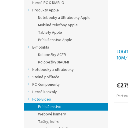
Herné PC X-DIABLO
Produkty Apple
Notebooky a Ultrabooky Apple
Mobilné telefóny Apple
Tablety Apple
Príslušenstvo Apple
E-mobilita
LOGI
Kolobežky ACER
10M/
Kolobežky XIAOMI
Notebooky a ultrabooky
Stolné počítače
€27
PC Komponenty
Herné konzoly
Part n
Foto-video
Príslušenstvo
Webové kamery
Tašky, kufre