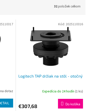
32
položiek celkom
25110317
Kód:
2025110316
Logitech TAP držiak na stôl - otočný
na dotaz
Expedícia do 24 hodín
(1 ks)
DETAIL
Do košíka
€307,68