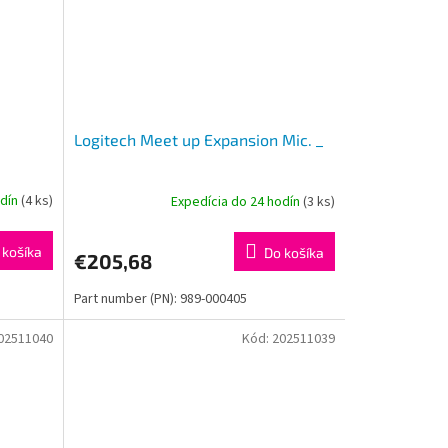
Logitech Meet up Expansion Mic. _
odín
(4 ks)
Expedícia do 24 hodín
(3 ks)
 košíka
Do košíka
€205,68
Part number (PN): 989-000405
02511040
Kód:
202511039