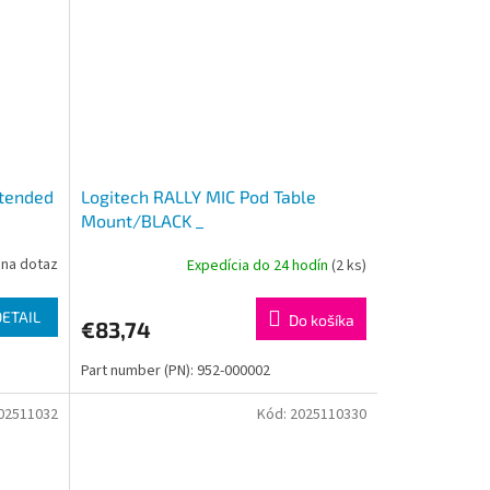
xtended
Logitech RALLY MIC Pod Table
Mount/BLACK _
na dotaz
Expedícia do 24 hodín
(2 ks)
DETAIL
Do košíka
€83,74
Part number (PN): 952-000002
02511032
Kód:
2025110330