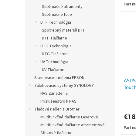
Part n
Sublimačné atramenty
Sublimačné fólie
DTF Technológia
Spotrebný materiál DTF
DTF Tlačiarne
DTG Technológia
DTG Tlačiarne
UV Technológia
UV Tlačiarne
Skenovacie riešenia EPSON
ASUS
Zálohovacie systémy SYNOLOGY
Touch
NAS Zariadenia
Príslušenstvo k NAS
Tlačové riešenia Brother
€1 8
Multifunkčné tlačiarne Laserové
Multifunkčné tlačiarne atramentové
Part n
Štítkové tlačiarne