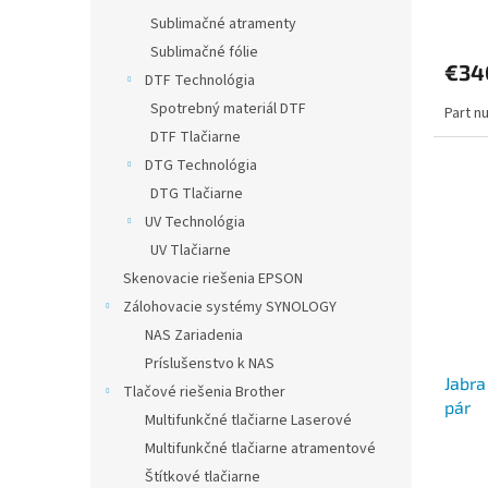
v
Sublimačné atramenty
Sublimačné fólie
€34
DTF Technológia
Spotrebný materiál DTF
Part n
DTF Tlačiarne
DTG Technológia
DTG Tlačiarne
UV Technológia
UV Tlačiarne
Skenovacie riešenia EPSON
Zálohovacie systémy SYNOLOGY
NAS Zariadenia
Príslušenstvo k NAS
Jabra
Tlačové riešenia Brother
pár
Multifunkčné tlačiarne Laserové
Multifunkčné tlačiarne atramentové
Štítkové tlačiarne