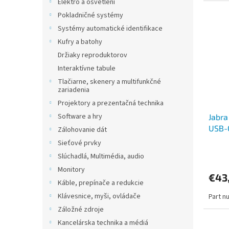
Elektro a osvětlení
Pokladničné systémy
Systémy automatické identifikace
Kufry a batohy
Držiaky reproduktorov
Interaktívne tabule
Tlačiarne, skenery a multifunkčné
zariadenia
Projektory a prezentačná technika
Software a hry
Jabra
USB-C
Zálohovanie dát
Sieťové prvky
Slúchadlá, Multimédia, audio
Monitory
€43
Káble, prepínače a redukcie
Klávesnice, myši, ovládače
Part n
Záložné zdroje
Kancelárska technika a médiá