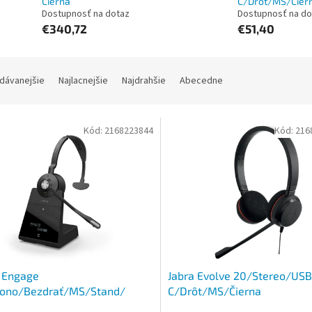
Čierna
C/Drôt/MS/Čier
Dostupnosť na dotaz
Dostupnosť na do
€340,72
€51,40
dávanejšie
Najlacnejšie
Najdrahšie
Abecedne
Kód:
2168223844
Kód:
216
 Engage
Jabra Evolve 20/Stereo/USB
ono/Bezdrať/MS/Stand/
C/Drôt/MS/Čierna
a