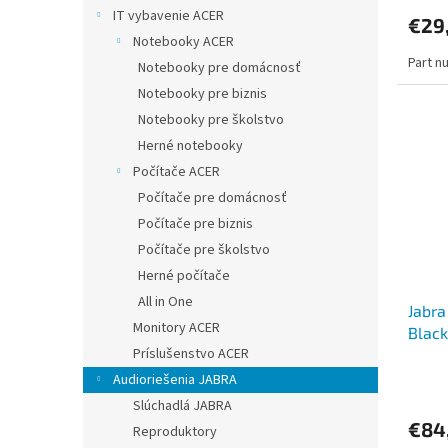
IT vybavenie ACER
€29
Notebooky ACER
Part n
Notebooky pre domácnosť
Notebooky pre biznis
Notebooky pre školstvo
Herné notebooky
Počítače ACER
Počítače pre domácnosť
Počítače pre biznis
Počítače pre školstvo
Herné počítače
All in One
Jabra
Monitory ACER
Black
Príslušenstvo ACER
Audioriešenia JABRA
Slúchadlá JABRA
€84
Reproduktory