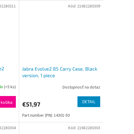
82280311
Kód:
21682280309
e2
Jabra Evolve2 85 Carry Case, Black
version, 1 piece
dín
(>5 ks)
Dostupnosť na dotaz
DETAIL
 košíka
€51,97
Part number (PN): 14301-50
82280304
Kód:
21682280303