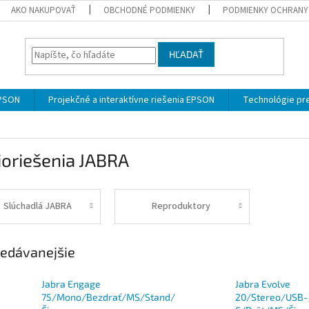
AKO NAKUPOVAŤ
OBCHODNÉ PODMIENKY
PODMIENKY OCHRANY
HĽADAŤ
EPSON
Projekčné a interaktívne riešenia EPSON
Technológie pre
oriešenia JABRA
Slúchadlá JABRA
Reproduktory
edávanejšie
Jabra Engage
Jabra Evolve
75/Mono/Bezdrať/MS/Stand/
20/Stereo/USB-