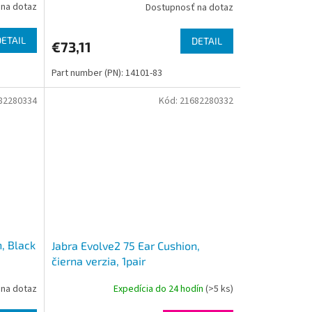
na dotaz
Dostupnosť na dotaz
DETAIL
DETAIL
€73,11
Part number (PN): 14101-83
82280334
Kód:
21682280332
, Black
Jabra Evolve2 75 Ear Cushion,
čierna verzia, 1pair
na dotaz
Expedícia do 24 hodín
(>5 ks)