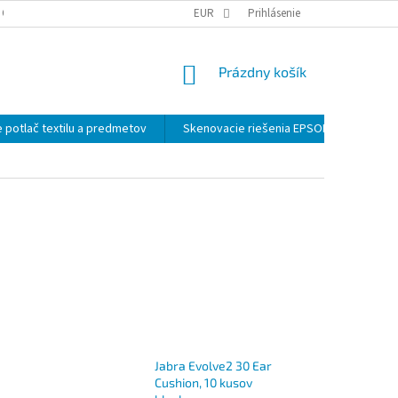
 OSOBNÝCH ÚDAJOV
EUR
Prihlásenie
NÁKUPNÝ
Prázdny košík
KOŠÍK
 potlač textilu a predmetov
Skenovacie riešenia EPSON
Záloh
Jabra Evolve2 30 Ear
Cushion, 10 kusov