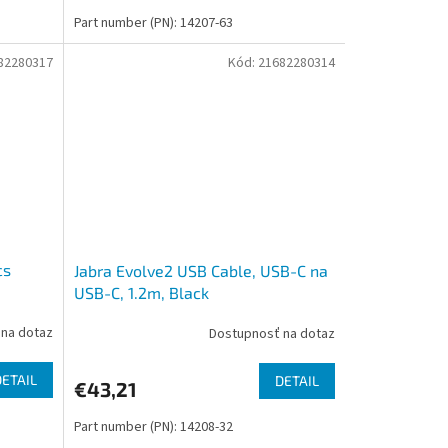
Part number (PN): 14207-63
82280317
Kód:
21682280314
cs
Jabra Evolve2 USB Cable, USB-C na
USB-C, 1.2m, Black
na dotaz
Dostupnosť na dotaz
DETAIL
DETAIL
€43,21
Part number (PN): 14208-32