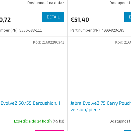
Dostupnosť na dotaz
Dostupnosť 
DETAIL
0,72
€51,40
umber (PN): 9556-583-111
Part number (PN): 4999-823-189
Kód:
21682280341
Kód:
216
 Evolve2 50/55 Earcushion, 1
Jabra Evolve2 75 Carry Pouch
version,1piece
Expedícia do 24 hodín
(>5 ks)
Dostupnosť 