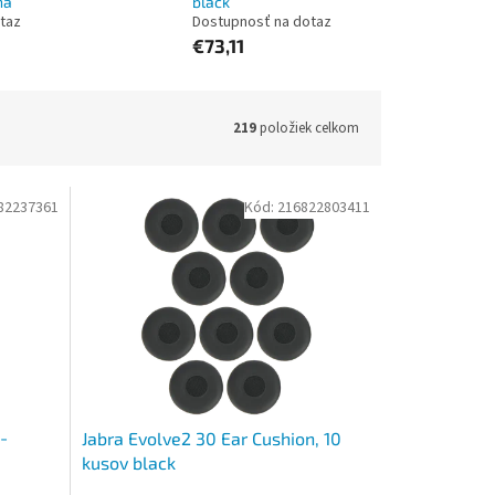
na
black
taz
Dostupnosť na dotaz
€73,11
219
položiek celkom
82237361
Kód:
216822803411
-
Jabra Evolve2 30 Ear Cushion, 10
kusov black