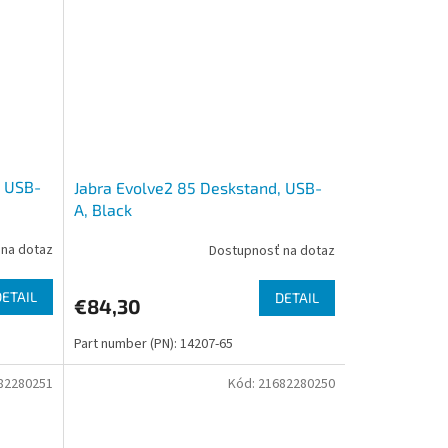
, USB-
Jabra Evolve2 85 Deskstand, USB-
A, Black
na dotaz
Dostupnosť na dotaz
DETAIL
DETAIL
€84,30
Part number (PN): 14207-65
82280251
Kód:
21682280250