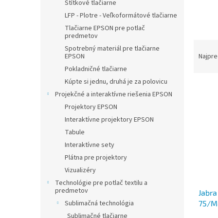
Štítkové tlačiarne
LFP - Plotre - Veľkoformátové tlačiarne
Tlačiarne EPSON pre potlač
predmetov
R
Spotrebný materiál pre tlačiarne
a
EPSON
Najpre
d
Pokladničné tlačiarne
e
Kúpte si jednu, druhá je za polovicu
V
n
Projekčné a interaktívne riešenia EPSON
ý
i
Projektory EPSON
p
e
i
p
Interaktívne projektory EPSON
s
r
Tabule
p
o
Interaktívne sety
r
d
Plátna pre projektory
o
u
Vizualizéry
d
k
u
Technológie pre potlač textilu a
t
predmetov
Jabra
k
o
75/M
Sublimačná technológia
t
v
Čiern
o
Sublimačné tlačiarne