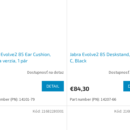
 Evolve2 85 Ear Cushion,
Jabra Evolve2 85 Deskstand
a verzia, 1 pár
C, Black
Dostupnosť na dotaz
Dostupnosť 
DETAIL
€84,30
umber (PN): 14101-79
Part number (PN): 14207-66
Kód:
21682280301
Kód:
216