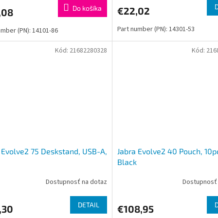
Do košíka
€22,02
,08
Part number (PN): 14301-53
umber (PN): 14101-86
Kód:
21682280328
Kód:
216
 Evolve2 75 Deskstand, USB-A,
Jabra Evolve2 40 Pouch, 10p
Black
Dostupnosť na dotaz
Dostupnosť 
DETAIL
,30
€108,95