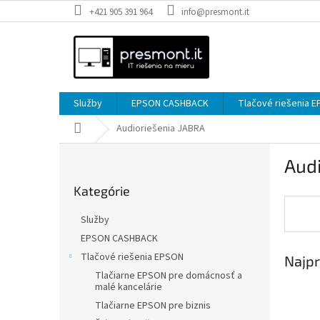
Prejsť
+421 905 391 964
info@presmont.it
na
obsah
Služby
EPSON CASHBACK
Tlačové riešenia 
Domov
Audioriešenia JABRA
B
Audi
o
Preskočiť
č
Kategórie
kategórie
n
ý
Služby
p
EPSON CASHBACK
a
Tlačové riešenia EPSON
Najpr
n
e
Tlačiarne EPSON pre domácnosť a
malé kancelárie
l
Tlačiarne EPSON pre biznis