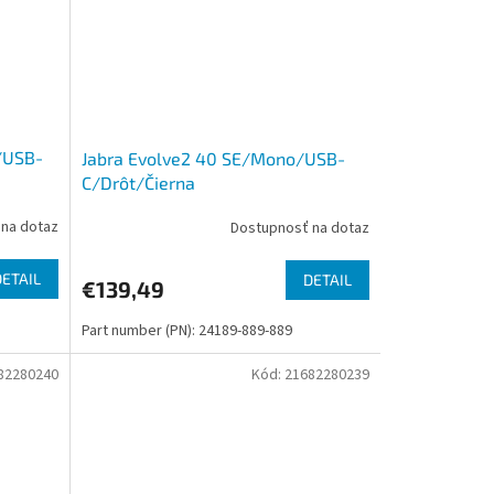
/USB-
Jabra Evolve2 40 SE/Mono/USB-
C/Drôt/Čierna
na dotaz
Dostupnosť na dotaz
DETAIL
DETAIL
€139,49
Part number (PN): 24189-889-889
82280240
Kód:
21682280239