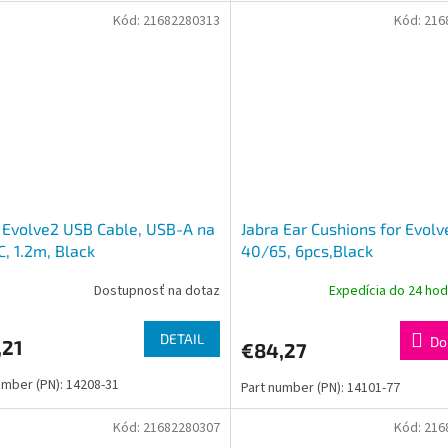
Kód:
21682280313
Kód:
216
 Evolve2 USB Cable, USB-A na
Jabra Ear Cushions for Evolv
, 1.2m, Black
40/65, 6pcs,Black
Dostupnosť na dotaz
Expedícia do 24 ho
DETAIL
Do
,21
€84,27
umber (PN): 14208-31
Part number (PN): 14101-77
Kód:
21682280307
Kód:
216