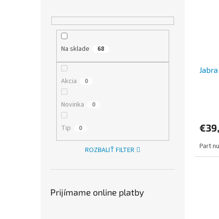
Na sklade
68
Jabra
Akcia
0
Novinka
0
€39
Tip
0
Part n
ROZBALIŤ FILTER
Prijímame online platby