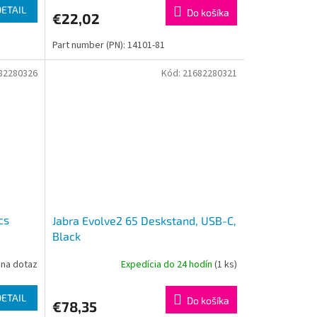
DETAIL
Do košíka
€22,02
Part number (PN): 14101-81
82280326
Kód:
21682280321
cs
Jabra Evolve2 65 Deskstand, USB-C,
Black
na dotaz
Expedícia do 24 hodín
(1 ks)
DETAIL
Do košíka
€78,35