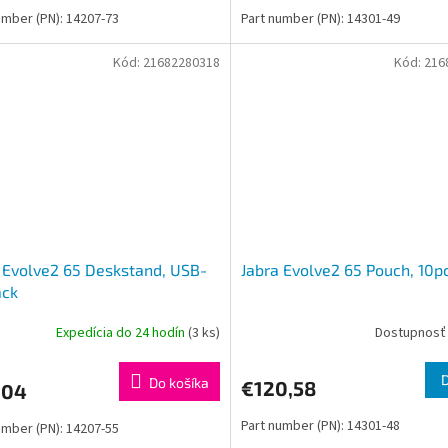
umber (PN): 14207-73
Part number (PN): 14301-49
Kód:
21682280318
Kód:
216
 Evolve2 65 Deskstand, USB-
Jabra Evolve2 65 Pouch, 10p
ack
Expedícia do 24 hodín
(3 ks)
Dostupnosť 
Do košíka
€120,58
,04
Part number (PN): 14301-48
umber (PN): 14207-55