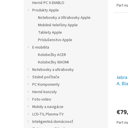
Herné PC X-DIABLO
Part n
Produkty Apple
Notebooky a Ultrabooky Apple
Mobilné telefóny Apple
Tablety Apple
Príslušenstvo Apple
E-mobilita
Kolobežky ACER
Kolobežky XIAOMI
Notebooky a ultrabooky
Stolné počítače
Jabra
A, Bl
PC Komponenty
Herné konzoly
Foto-video
Mobily a navigácie
€79
LCD-TV, Plasma-TV
Inteligentná domácnosť
Part n