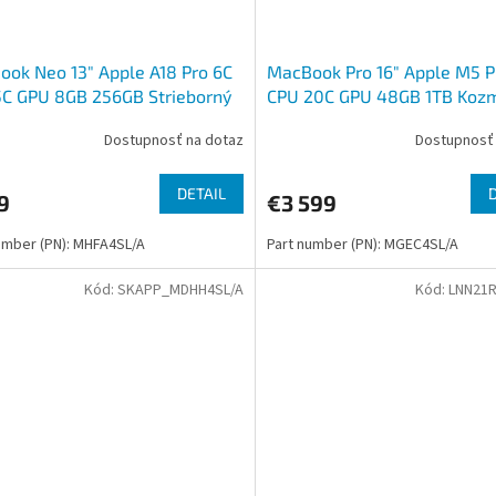
ok Neo 13" Apple A18 Pro 6C
MacBook Pro 16" Apple M5 P
5C GPU 8GB 256GB Strieborný
CPU 20C GPU 48GB 1TB Kozm
čierny SK
Dostupnosť na dotaz
Dostupnosť 
DETAIL
9
€3 599
umber (PN): MHFA4SL/A
Part number (PN): MGEC4SL/A
Kód:
SKAPP_MDHH4SL/A
Kód:
LNN21