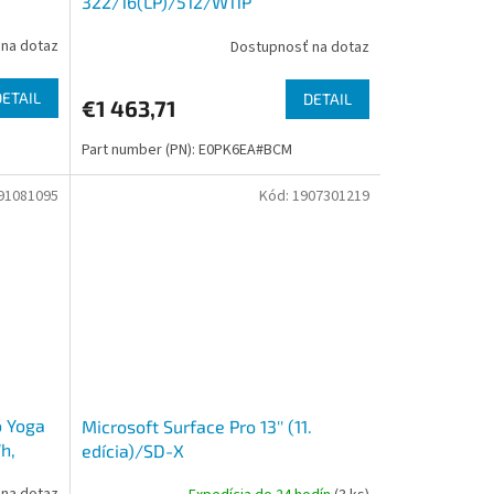
322/16(LP)/512/W11P
na dotaz
Dostupnosť na dotaz
DETAIL
DETAIL
€1 463,71
Part number (PN): E0PK6EA#BCM
91081095
Kód:
1907301219
o Yoga
Microsoft Surface Pro 13'' (11.
h,
edícia)/SD-X
Elite/13''/2880x1920/T/16GB/512GB/Adreno/W11P/