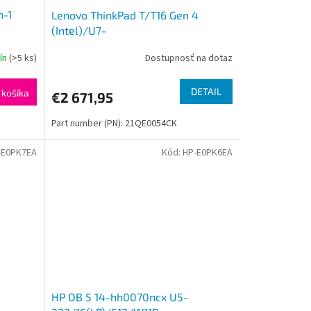
n-1
Lenovo ThinkPad T/T16 Gen 4
(Intel)/U7-
12GB/Intel
255U/16''/WUXGA/32GB/1TB/Intel
dín
(>5 ks)
Dostupnosť na dotaz
int/W11P/Black/3R
DETAIL
 košíka
€2 671,95
Part number (PN): 21QE0054CK
-E0PK7EA
Kód:
HP-E0PK6EA
HP OB 5 14-hh0070ncx U5-