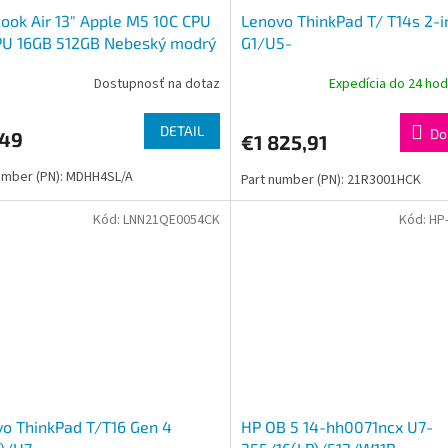
ok Air 13" Apple M5 10C CPU
Lenovo ThinkPad T/ T14s 2-i
PU 16GB 512GB Nebeský modrý
G1/U5-
225U/14''/WUXGA/T/16GB/5
Dostupnosť na dotaz
Expedícia do 24 ho
int/W11P/Black/3R
DETAIL
Do
249
€1 825,91
umber (PN): MDHH4SL/A
Part number (PN): 21R3001HCK
Kód:
LNN21QE0054CK
Kód:
HP
o ThinkPad T/T16 Gen 4
HP OB 5 14-hh0071ncx U7-