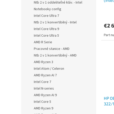
(Inte
Ntb 2 v 1 oddeliteľné kláv. - Intel
255U
Notebooky config
int/W
Intel Core Ultra 7
Ntb 2 v 1 konvertibilný - Intel
€2 6
Intel Core Ultra 9
Part n
Intel Core Ultra 5
AMD R Serie
Pracovné stanice - AMD
Ntb 2 v 1 konvertibilný - AMD
AMD Ryzen 3
Intel Atom / Celeron
AMD Ryzen AI 7
Intel Core 7
Intel N-series
AMD Ryzen AI 9
HP OB
Intel Core 5
322/
AMD Ryzen 9