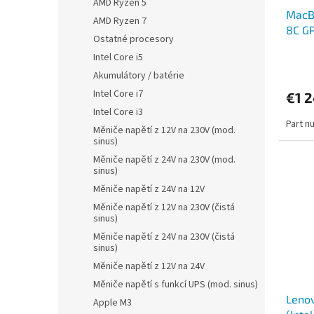
AMD Ryzen 5
MacBo
AMD Ryzen 7
8C G
Ostatné procesory
SK
Intel Core i5
Akumulátory / batérie
Intel Core i7
€1 
Intel Core i3
Part n
Měniče napětí z 12V na 230V (mod.
sinus)
Měniče napětí z 24V na 230V (mod.
sinus)
Měniče napětí z 24V na 12V
Měniče napětí z 12V na 230V (čistá
sinus)
Měniče napětí z 24V na 230V (čistá
sinus)
Měniče napětí z 12V na 24V
Měniče napětí s funkcí UPS (mod. sinus)
Lenov
Apple M3