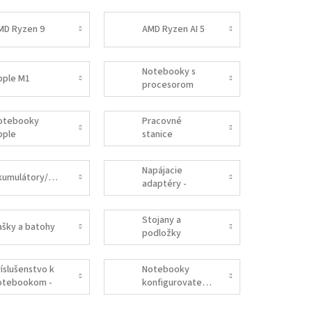
MD Ryzen 9
AMD Ryzen AI 5
Notebooky s
pple M1
procesorom
Intel
otebooky
Pracovné
pple
stanice
Napájacie
Akumulátory/baterie
adaptéry -
UNIVERZÁLNE
Stojany a
ašky a batohy
podložky
ríslušenstvo k
Notebooky
otebookom -
konfigurovateľné
NTERNÉ