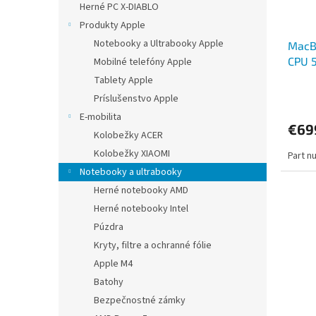
o
u
Herné PC X-DIABLO
d
k
Produkty Apple
u
t
Notebooky a Ultrabooky Apple
MacBo
k
o
CPU 
Mobilné telefóny Apple
t
v
SK
o
Tablety Apple
v
Príslušenstvo Apple
E-mobilita
€69
Kolobežky ACER
Kolobežky XIAOMI
Part n
Notebooky a ultrabooky
Herné notebooky AMD
Herné notebooky Intel
Púzdra
Kryty, filtre a ochranné fólie
Apple M4
Batohy
Bezpečnostné zámky