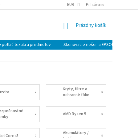
 OSOBNÝCH ÚDAJOV
EUR
Prihlásenie
NÁKUPNÝ
Prázdny košík
KOŠÍK
 potlač textilu a predmetov
Skenovacie riešenia EPSON
Záloh
Kryty, filtre a
úzdra
ochranné fólie
ezpečnostné
AMD Ryzen 5
ámky
Akumulátory /
tel Core i5