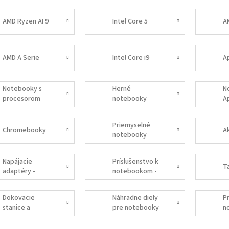
AMD Ryzen AI 9
Intel Core 5
A
AMD A Serie
Intel Core i9
A
Notebooky s
Herné
N
procesorom
notebooky
A
AMD
Priemyselné
Chromebooky
notebooky
Napájacie
Príslušenstvo k
T
adaptéry -
notebookom -
ORIGINÁLNE
EXTERNÉ
Dokovacie
Náhradne diely
P
stanice a
pre notebooky
n
replikátory
I
portov