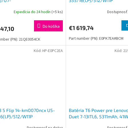
l)/U7-
355/16(LP)/512/W11P
/16''/WUXGA/32GB/1TB/Intel
Expedícia do 24 hodín
(>5 ks)
Dostupnosť 
11P/Black/3R On-Site
Do košíka
€1 619,74
47,10
Part number (PN): E0PK7EA#BCM
umber (PN): 21QE0054CK
Kód:
HP-E0PC2EA
Kód:
21
 5 Flip 14-km0070ncx U5-
Batéria T6 Power pre Lenov
16(LP)/512/W11P
Duet 7-13ITL6, 5311mAh, 41W
4cell, Li-pol