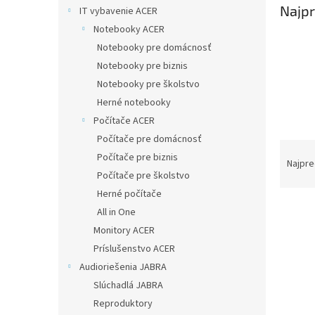
Najpr
IT vybavenie ACER
Notebooky ACER
Notebooky pre domácnosť
Notebooky pre biznis
Notebooky pre školstvo
Herné notebooky
Počítače ACER
Počítače pre domácnosť
R
Počítače pre biznis
a
Najpre
Počítače pre školstvo
d
e
Herné počítače
V
n
All in One
ý
i
Monitory ACER
p
e
Príslušenstvo ACER
i
p
Audioriešenia JABRA
s
r
p
o
Slúchadlá JABRA
r
d
Reproduktory