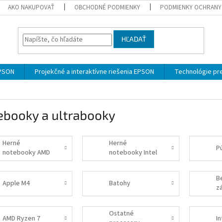
AKO NAKUPOVAŤ
OBCHODNÉ PODMIENKY
PODMIENKY OCHRANY
HĽADAŤ
EPSON
Projekčné a interaktívne riešenia EPSON
Technológie pre
ebooky a ultrabooky
Herné
Herné
P
notebooky AMD
notebooky Intel
B
Apple M4
Batohy
z
Ostatné
AMD Ryzen 7
In