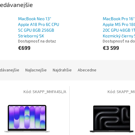
edávanejšie
MacBook Neo 13"
MacBook Pro 16"
Apple A18 Pro 6C CPU
Apple M5 Pro 18
5C GPU 8GB 256GB
20C GPU 48GB 1
Strieborný SK
Kozmický čierny 
Dostupnosť na dotaz
Dostupnosť na do
€699
€3 599
dávanejšie
Najlacnejšie
Najdrahšie
Abecedne
Kód:
SKAPP_MHFA4SL/A
Kód:
SKAPP_MG