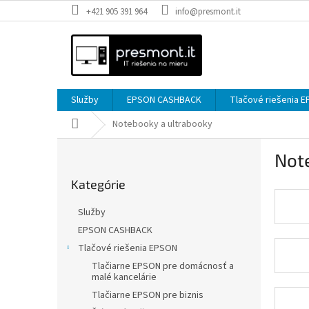
Prejsť
+421 905 391 964
info@presmont.it
na
obsah
Služby
EPSON CASHBACK
Tlačové riešenia 
Domov
Notebooky a ultrabooky
B
Not
o
Preskočiť
č
Kategórie
kategórie
n
ý
Služby
p
EPSON CASHBACK
a
Tlačové riešenia EPSON
n
e
Tlačiarne EPSON pre domácnosť a
malé kancelárie
l
Tlačiarne EPSON pre biznis