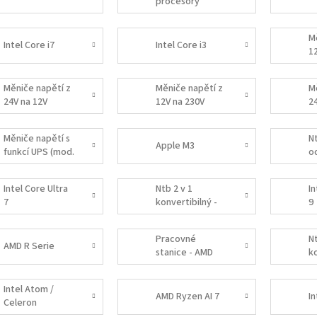
procesory
M
Intel Core i7
Intel Core i3
1
(m
Měniče napětí z
Měniče napětí z
M
24V na 12V
12V na 230V
2
(čistá sinus)
(č
Měniče napětí s
Nt
Apple M3
funkcí UPS (mod.
od
sinus)
- 
Intel Core Ultra
Ntb 2 v 1
In
7
konvertibilný -
9
Intel
Pracovné
Nt
AMD R Serie
stanice - AMD
ko
A
Intel Atom /
AMD Ryzen AI 7
In
Celeron