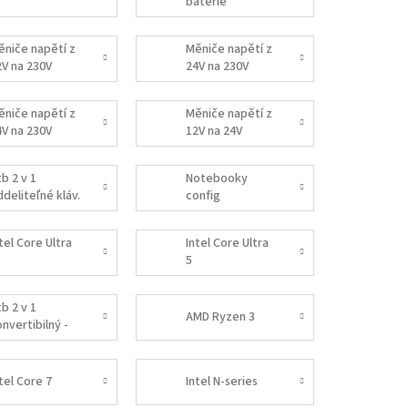
batérie
ěniče napětí z
Měniče napětí z
2V na 230V
24V na 230V
od. sinus)
(mod. sinus)
ěniče napětí z
Měniče napětí z
4V na 230V
12V na 24V
istá sinus)
b 2 v 1
Notebooky
deliteľné kláv.
config
Intel
tel Core Ultra
Intel Core Ultra
5
b 2 v 1
AMD Ryzen 3
nvertibilný -
MD
tel Core 7
Intel N-series