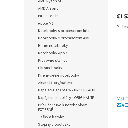
AMD Ryzen AI 5
AMD A Serie
€1 5
Intel Core i9
Apple M1
Part n
Notebooky s procesorom Intel
Notebooky s procesorom AMD
Herné notebooky
Notebooky Apple
Pracovné stanice
Chromebooky
Priemyselné notebooky
Akumulátory/baterie
Napájacie adaptéry - UNIVERZÁLNE
Napájacie adaptéry - ORIGINÁLNE
MSI T
224C
Príslušenstvo k notebookom -
EXTERNÉ
285H
Tašky a batohy
5090
Stojany a podložky