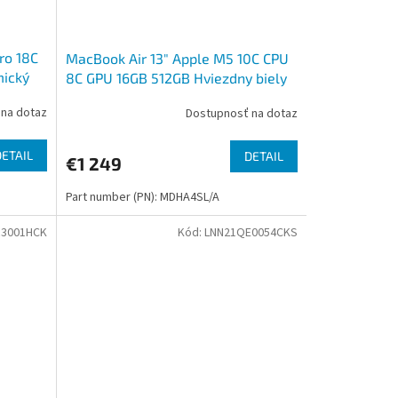
ro 18C
MacBook Air 13" Apple M5 10C CPU
ický
8C GPU 16GB 512GB Hviezdny biely
SK
na dotaz
Dostupnosť na dotaz
DETAIL
DETAIL
€1 249
Part number (PN): MDHA4SL/A
R3001HCK
Kód:
LNN21QE0054CKS