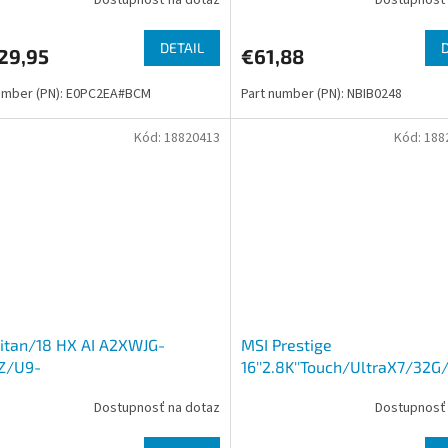
Dostupnosť na dotaz
Dostupnosť 
DETAIL
29,95
€61,88
umber (PN): E0PC2EA#BCM
Part number (PN): NBIB0248
Kód:
18820413
Kód:
188
itan/18 HX AI A2XWJG-
MSI Prestige
Z/U9-
16''2.8K''Touch/UltraX7/32G
X/18''/4K/96GB/4TB SSD/RTX
Dostupnosť na dotaz
Dostupnosť 
/W11P/Black/2R