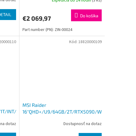
na dotaz
Expedícia do 24 hodín
(3 ks)
DETAIL
Do košíka
€2 069,97
Part number (PN): ZIN-00024
20000110
Kód:
18820000109
MSI Raider
/1T/INT/W11P
16''QHD+/U9/64GB/2T/RTX5090/W11P
na dotaz
Dostupnosť na dotaz