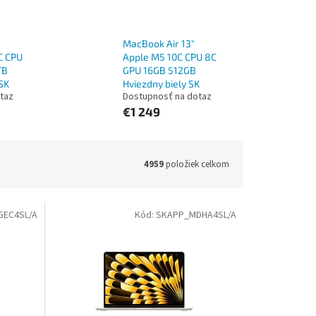
MacBook Air 13"
C CPU
Apple M5 10C CPU 8C
TB
GPU 16GB 512GB
SK
Hviezdny biely SK
taz
Dostupnosť na dotaz
€1 249
4959
položiek celkom
EC4SL/A
Kód:
SKAPP_MDHA4SL/A