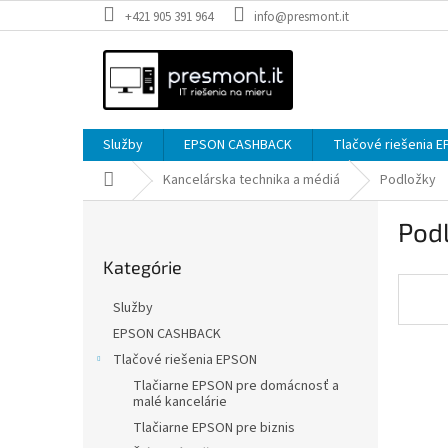
Prejsť
+421 905 391 964
info@presmont.it
na
obsah
Služby
EPSON CASHBACK
Tlačové riešenia 
Domov
Kancelárska technika a médiá
Podložky
B
Pod
o
Preskočiť
č
Kategórie
kategórie
n
ý
Služby
p
EPSON CASHBACK
a
Tlačové riešenia EPSON
n
e
Tlačiarne EPSON pre domácnosť a
malé kancelárie
l
Tlačiarne EPSON pre biznis