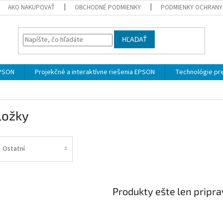
AKO NAKUPOVAŤ
OBCHODNÉ PODMIENKY
PODMIENKY OCHRANY
HĽADAŤ
EPSON
Projekčné a interaktívne riešenia EPSON
Technológie pre
ložky
Ostatní
Produkty ešte len pripr