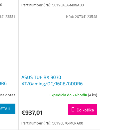
00
Part number (PN): 90YV0ALA-M0NA00
34123551
Kód:
20734123548
ASUS TUF RX 9070
DR6
XT/Gaming/OC/16GB/GDDR6
na dotaz
Expedícia do 24 hodín
(4 ks)
DETAIL
Do košíka
€937,01
0
Part number (PN): 90YV0L70-M0NA00