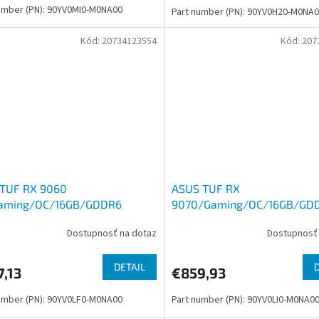
umber (PN): 90YV0MI0-M0NA00
Part number (PN): 90YV0H20-M0NA
Kód:
20734123554
Kód:
207
 TUF RX 9060
ASUS TUF RX
aming/OC/16GB/GDDR6
9070/Gaming/OC/16GB/GD
Dostupnosť na dotaz
Dostupnosť 
DETAIL
,13
€859,93
umber (PN): 90YV0LF0-M0NA00
Part number (PN): 90YV0LI0-M0NA0