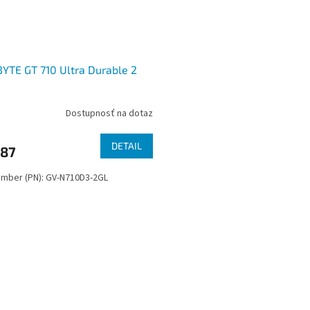
YTE GT 710 Ultra Durable 2
Dostupnosť na dotaz
DETAIL
,87
umber (PN): GV-N710D3-2GL
O
v
l
á
d
a
c
i