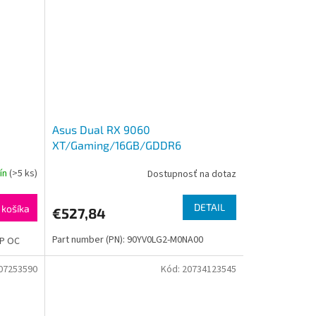
Asus Dual RX 9060
XT/Gaming/16GB/GDDR6
dín
(>5 ks)
Dostupnosť na dotaz
DETAIL
 košíka
€527,84
Part number (PN): 90YV0LG2-M0NA00
LP OC
07253590
Kód:
20734123545