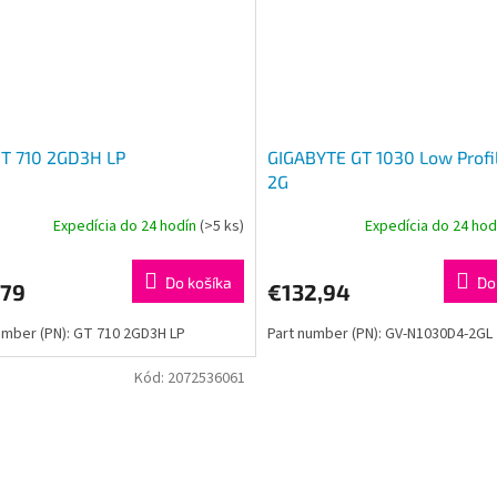
GT 710 2GD3H LP
GIGABYTE GT 1030 Low Profi
2G
Expedícia do 24 hodín
(>5 ks)
Expedícia do 24 ho
Do košíka
Do
,79
€132,94
umber (PN): GT 710 2GD3H LP
Part number (PN): GV-N1030D4-2GL
Kód:
2072536061