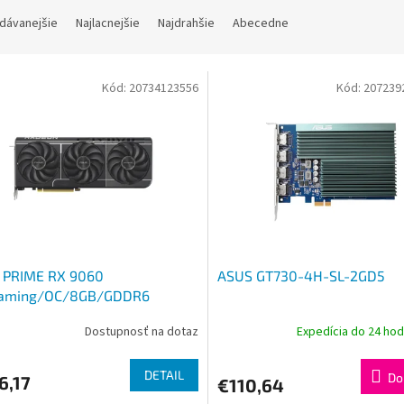
dávanejšie
Najlacnejšie
Najdrahšie
Abecedne
Kód:
20734123556
Kód:
207239
 PRIME RX 9060
ASUS GT730-4H-SL-2GD5
aming/OC/8GB/GDDR6
Dostupnosť na dotaz
Expedícia do 24 ho
DETAIL
Do
6,17
€110,64