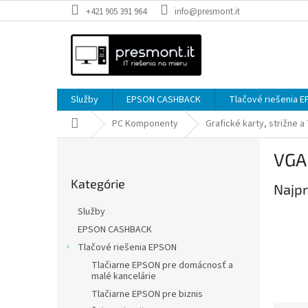
Prejsť
+421 905 391 964
info@presmont.it
na
obsah
Služby
EPSON CASHBACK
Tlačové riešenia 
Domov
PC Komponenty
Grafické karty, strižne a
B
VGA 
o
Preskočiť
č
Kategórie
kategórie
Najpr
n
ý
Služby
p
EPSON CASHBACK
a
Tlačové riešenia EPSON
n
e
Tlačiarne EPSON pre domácnosť a
malé kancelárie
l
Tlačiarne EPSON pre biznis