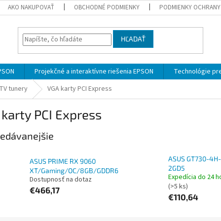
AKO NAKUPOVAŤ
OBCHODNÉ PODMIENKY
PODMIENKY OCHRANY
HĽADAŤ
EPSON
Projekčné a interaktívne riešenia EPSON
Technológie pre
 TV tunery
VGA karty PCI Express
karty PCI Express
edávanejšie
ASUS GT730-4H-
ASUS PRIME RX 9060
2GD5
XT/Gaming/OC/8GB/GDDR6
Expedícia do 24 h
Dostupnosť na dotaz
(>5 ks)
€466,17
€110,64