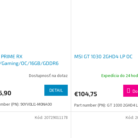
 PRIME RX
MSI GT 1030 2GHD4 LP OC
/Gaming/OC/16GB/GDDR6
Dostupnosť na dotaz
Expedícia do 24 ho
DETAIL
Do
6,90
€104,75
umber (PN): 90YV0LI1-M0NA00
Part number (PN): GT 1030 2GHD4 
Kód:
20729011178
Kód:
2