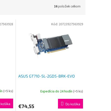
16
položiek celkom
27563928
Kód:
20723927563929
ASUS GT710-SL-2GD5-BRK-EVO
dín
(>5 ks)
Expedícia do 24 hodín
(>5 ks)
 košíka
Do košíka
€74,55