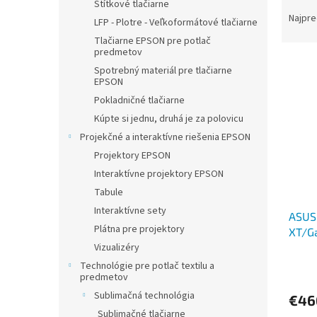
R
Štítkové tlačiarne
a
Najpre
LFP - Plotre - Veľkoformátové tlačiarne
d
Tlačiarne EPSON pre potlač
e
predmetov
V
n
Spotrebný materiál pre tlačiarne
ý
i
EPSON
p
e
Pokladničné tlačiarne
i
p
Kúpte si jednu, druhá je za polovicu
s
r
Projekčné a interaktívne riešenia EPSON
p
o
r
Projektory EPSON
d
o
u
Interaktívne projektory EPSON
d
k
Tabule
u
t
Interaktívne sety
ASUS
k
o
Plátna pre projektory
XT/G
t
v
Vizualizéry
o
v
Technológie pre potlač textilu a
predmetov
Sublimačná technológia
€46
Sublimačné tlačiarne