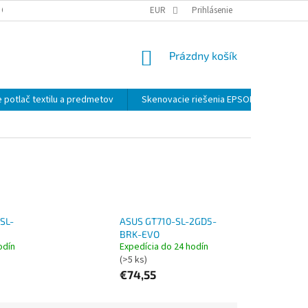
 OSOBNÝCH ÚDAJOV
EUR
Prihlásenie
NÁKUPNÝ
Prázdny košík
KOŠÍK
 potlač textilu a predmetov
Skenovacie riešenia EPSON
Záloh
SL-
ASUS GT710-SL-2GD5-
BRK-EVO
odín
Expedícia do 24 hodín
(>5 ks)
€74,55