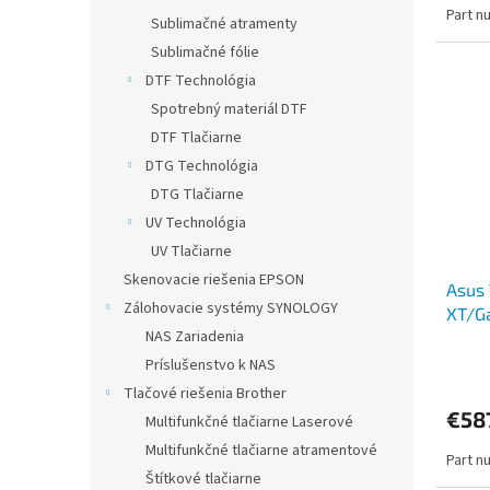
Part n
Sublimačné atramenty
Sublimačné fólie
DTF Technológia
Spotrebný materiál DTF
DTF Tlačiarne
DTG Technológia
DTG Tlačiarne
UV Technológia
UV Tlačiarne
Skenovacie riešenia EPSON
Asus
Zálohovacie systémy SYNOLOGY
XT/G
NAS Zariadenia
Príslušenstvo k NAS
Tlačové riešenia Brother
€587
Multifunkčné tlačiarne Laserové
Multifunkčné tlačiarne atramentové
Part n
Štítkové tlačiarne