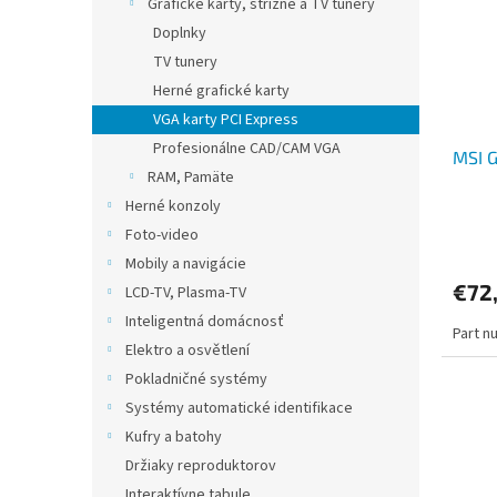
Grafické karty, strižne a TV tunery
Doplnky
TV tunery
Herné grafické karty
VGA karty PCI Express
Profesionálne CAD/CAM VGA
MSI 
RAM, Pamäte
Herné konzoly
Foto-video
Mobily a navigácie
€72
LCD-TV, Plasma-TV
Inteligentná domácnosť
Part n
Elektro a osvětlení
Pokladničné systémy
Systémy automatické identifikace
Kufry a batohy
Držiaky reproduktorov
Interaktívne tabule