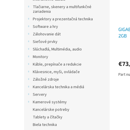
Tlačiarne, skenery a multifunkčné
zariadenia
Projektory a prezentačná technika
Software a hry
GIGAB
Zálohovanie dát
2GB
Sieťové prvky
Slúchadlá, Multimédia, audio
Monitory
€73
Káble, prepínače a redukcie
Klávesnice, myši, ovládače
Part n
Záložné zdroje
Kancelárska technika a médiá
Servery
Kamerové systémy
Kancelárske potreby
Tablety a čítačky
Biela technika