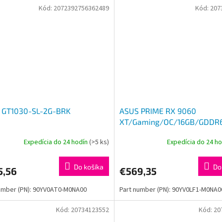
Kód:
2072392756362489
Kód:
207
 GT1030-SL-2G-BRK
ASUS PRIME RX 9060
XT/Gaming/OC/16GB/GDDR
Expedícia do 24 hodín
(>5 ks)
Expedícia do 24 h
Do košíka
Do
5,56
€569,35
umber (PN): 90YV0AT0-M0NA00
Part number (PN): 90YV0LF1-M0NA0
Kód:
20734123552
Kód:
20