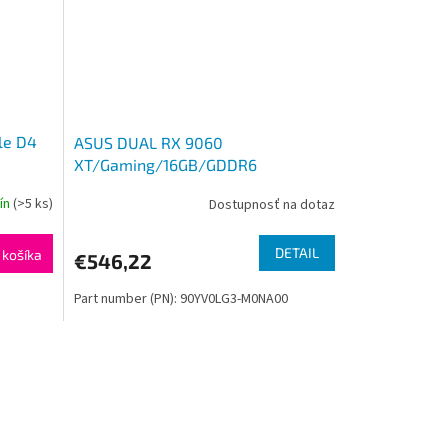
le D4
ASUS DUAL RX 9060
XT/Gaming/16GB/GDDR6
dín
(>5 ks)
Dostupnosť na dotaz
DETAIL
 košíka
€546,22
Part number (PN): 90YV0LG3-M0NA00