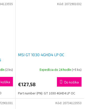
34123555
Kód:
2072901032
MSI GT 1030 4GHD4 LP OC
6
odín
(2 ks)
Expedícia do 24 hodín
(>5 ks)
 košíka
Do košíka
€127,58
0
Part number (PN): GT 1030 4GHD4 LP OC
72901031
Kód:
20734123553