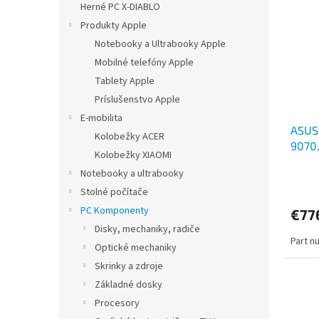
Herné PC X-DIABLO
Produkty Apple
Notebooky a Ultrabooky Apple
Mobilné telefóny Apple
Tablety Apple
Príslušenstvo Apple
E-mobilita
ASUS
Kolobežky ACER
9070
Kolobežky XIAOMI
Notebooky a ultrabooky
Stolné počítače
PC Komponenty
€77
Disky, mechaniky, radiče
Part n
Optické mechaniky
Skrinky a zdroje
Základné dosky
Procesory