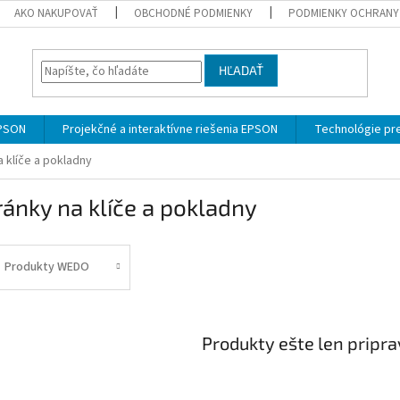
AKO NAKUPOVAŤ
OBCHODNÉ PODMIENKY
PODMIENKY OCHRANY
HĽADAŤ
EPSON
Projekčné a interaktívne riešenia EPSON
Technológie pre
 klíče a pokladny
ánky na klíče a pokladny
Produkty WEDO
Produkty ešte len pripr