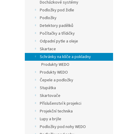
Docházkové systémy
Podložky pod židle
Podložky
Detektory padělků
Počítačky a třídičky
Odpadní pytle a oleje
Skartace
Schránky na klíče a pokladny
Produkty WEDO
Produkty WEDO
Čepele a podložky
Stupátka
Skartovače
Příslušenství k projekci
Projekční technika
Lupy a brýle
Podložky pod nohy WEDO