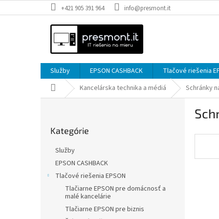
Prejsť
+421 905 391 964
info@presmont.it
na
obsah
Služby
EPSON CASHBACK
Tlačové riešenia 
Domov
Kancelárska technika a médiá
Schránky na
B
Schr
o
Preskočiť
č
Kategórie
kategórie
n
ý
Služby
p
EPSON CASHBACK
a
Tlačové riešenia EPSON
n
e
Tlačiarne EPSON pre domácnosť a
malé kancelárie
l
Tlačiarne EPSON pre biznis