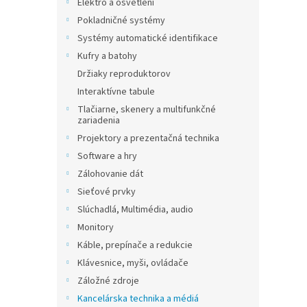
Elektro a osvětlení
Pokladničné systémy
Systémy automatické identifikace
Kufry a batohy
Držiaky reproduktorov
Interaktívne tabule
Tlačiarne, skenery a multifunkčné
zariadenia
Projektory a prezentačná technika
Software a hry
Zálohovanie dát
Sieťové prvky
Slúchadlá, Multimédia, audio
Monitory
Káble, prepínače a redukcie
Klávesnice, myši, ovládače
Záložné zdroje
Kancelárska technika a médiá