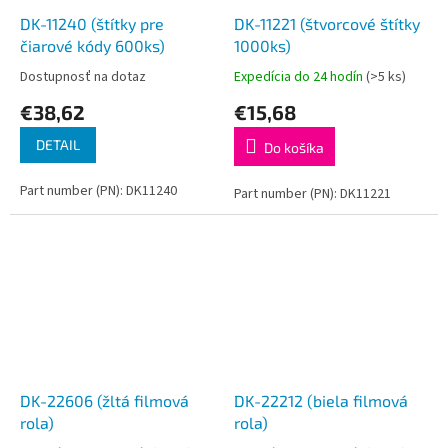
DK-11240 (štítky pre
DK-11221 (štvorcové štítky
čiarové kódy 600ks)
1000ks)
Dostupnosť na dotaz
Expedícia do 24 hodín
(>5 ks)
€38,62
€15,68
DETAIL
Do košíka
Part number (PN): DK11240
Part number (PN): DK11221
DK-22606 (žltá filmová
DK-22212 (biela filmová
rola)
rola)