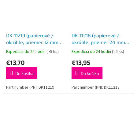
DK-11219 (papierové /
DK-11218 (papierové /
okrúhle, priemer 12 mm
okrúhle, priemer 24 mm
-1200ks)
-1000ks)
Expedícia do 24 hodín
(>5 ks)
Expedícia do 24 hodín
(>5 ks)
€13,70
€13,95
Do košíka
Do košíka
Part number (PN): DK11219
Part number (PN): DK11218