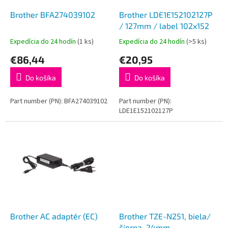
o
o
d
Brother BFA274039102
Brother LDE1E152102127P
v
u
/ 127mm / label 102x152
k
Expedícia do 24 hodín
(1 ks)
Expedícia do 24 hodín
(>5 ks)
t
€86,44
€20,95
o
v
Do košíka
Do košíka
Part number (PN): BFA274039102
Part number (PN):
LDE1E152102127P
Brother AC adaptér (EC)
Brother TZE-N251, biela/
čierna, 24mm