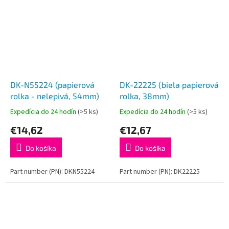
DK-N55224 (papierová
DK-22225 (biela papierová
rolka - nelepivá, 54mm)
rolka, 38mm)
Expedícia do 24 hodín
(>5 ks)
Expedícia do 24 hodín
(>5 ks)
€14,62
€12,67
Do košíka
Do košíka
Part number (PN): DKN55224
Part number (PN): DK22225