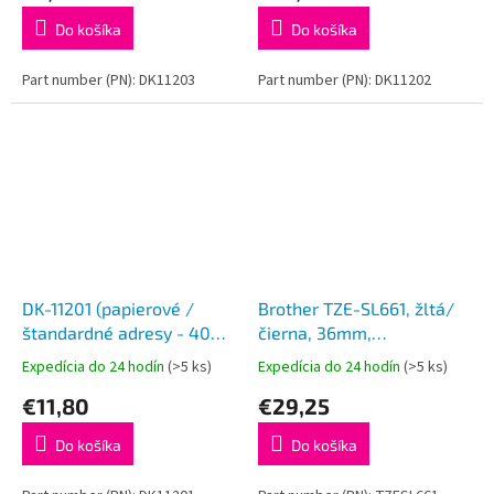
Do košíka
Do košíka
Part number (PN): DK11203
Part number (PN): DK11202
DK-11201 (papierové /
Brother TZE-SL661, žltá/
štandardné adresy - 400
čierna, 36mm,
ks)
samolaminovací
Expedícia do 24 hodín
(>5 ks)
Expedícia do 24 hodín
(>5 ks)
€11,80
€29,25
Do košíka
Do košíka