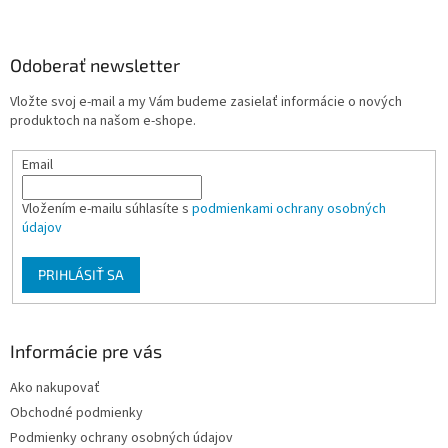
s
á
u
p
ä
Odoberať newsletter
t
Vložte svoj e-mail a my Vám budeme zasielať informácie o nových
i
produktoch na našom e-shope.
e
Email
Vložením e-mailu súhlasíte s
podmienkami ochrany osobných
údajov
PRIHLÁSIŤ SA
Informácie pre vás
Ako nakupovať
Obchodné podmienky
Podmienky ochrany osobných údajov