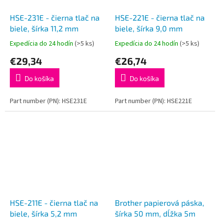
HSE-231E - čierna tlač na
HSE-221E - čierna tlač na
biele, šírka 11,2 mm
biele, šírka 9,0 mm
Expedícia do 24 hodín
(>5 ks)
Expedícia do 24 hodín
(>5 ks)
€29,34
€26,74
Do košíka
Do košíka
Part number (PN): HSE231E
Part number (PN): HSE221E
HSE-211E - čierna tlač na
Brother papierová páska,
biele, šírka 5,2 mm
šírka 50 mm, dĺžka 5m