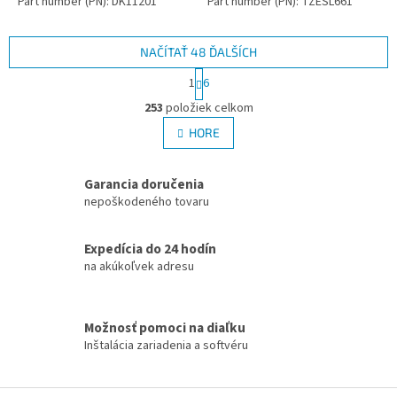
Part number (PN): DK11201
Part number (PN): TZESL661
NAČÍTAŤ 48 ĎALŠÍCH
S
1
6
t
O
r
253
položiek celkom
v
á
l
HORE
n
á
k
d
o
v
a
Garancia doručenia
a
c
nepoškodeného tovaru
n
i
i
e
e
Expedícia do 24 hodín
p
r
na akúkoľvek adresu
v
k
y
Možnosť pomoci na diaľku
v
Inštalácia zariadenia a softvéru
ý
p
i
Z