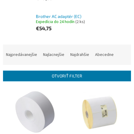
Brother AC adaptér (EC)
Expedícia do 24 hodín
(2 ks)
€54,75
R
a
Najpredávanejšie
Najlacnejšie
Najdrahšie
Abecedne
d
e
n
OTVORIŤ FILTER
i
e
V
p
ý
r
p
o
i
d
s
u
p
k
r
t