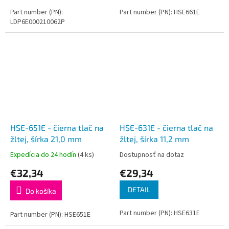
Part number (PN):
Part number (PN): HSE661E
LDP6E000210062P
HSE-651E - čierna tlač na
HSE-631E - čierna tlač na
žltej, šírka 21,0 mm
žltej, šírka 11,2 mm
Expedícia do 24 hodín
(4 ks)
Dostupnosť na dotaz
€32,34
€29,34
DETAIL
Do košíka
Part number (PN): HSE631E
Part number (PN): HSE651E