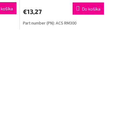
 košíka
Do košíka
€13,27
Part number (PN): ACS RM300