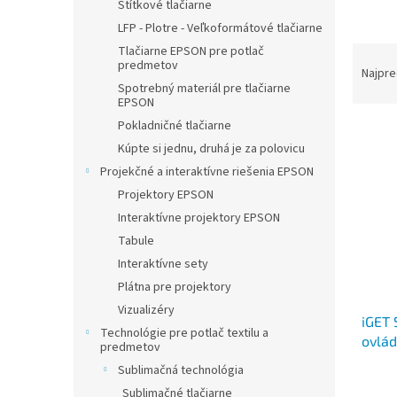
Štítkové tlačiarne
LFP - Plotre - Veľkoformátové tlačiarne
R
Tlačiarne EPSON pre potlač
predmetov
a
Najpre
Spotrebný materiál pre tlačiarne
d
EPSON
e
Pokladničné tlačiarne
V
n
ý
i
Kúpte si jednu, druhá je za polovicu
p
e
Projekčné a interaktívne riešenia EPSON
i
p
Projektory EPSON
s
r
Interaktívne projektory EPSON
p
o
Tabule
r
d
Interaktívne sety
o
u
d
k
Plátna pre projektory
u
t
Vizualizéry
iGET 
k
o
Technológie pre potlač textilu a
ovlád
t
v
predmetov
výdrž
o
Sublimačná technológia
v
Sublimačné tlačiarne