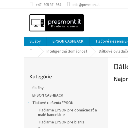
Prejsť
+421 905 391 964
info@presmont.it
na
obsah
Služby
EPSON CASHBACK
Tlačové riešenia 
Domov
Inteligentná domácnosť
Dálkové ovladač
B
Dál
o
Preskočiť
č
Kategórie
kategórie
Najpr
n
ý
Služby
p
EPSON CASHBACK
a
Tlačové riešenia EPSON
n
e
Tlačiarne EPSON pre domácnosť a
malé kancelárie
l
Tlačiarne EPSON pre biznis