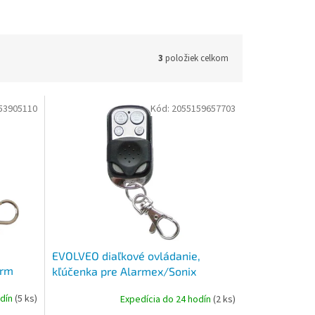
3
položiek celkom
53905110
Kód:
2055159657703
EVOLVEO diaľkové ovládanie,
arm
kľúčenka pre Alarmex/Sonix
odín
(5 ks)
Expedícia do 24 hodín
(2 ks)