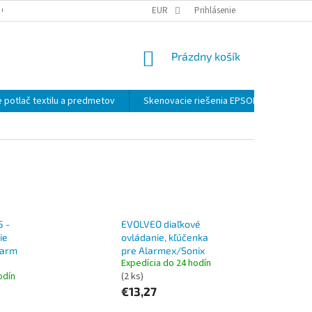
 OSOBNÝCH ÚDAJOV
EUR
Prihlásenie
NÁKUPNÝ
Prázdny košík
KOŠÍK
 potlač textilu a predmetov
Skenovacie riešenia EPSON
Záloh
5 -
EVOLVEO diaľkové
ie
ovládanie, kľúčenka
larm
pre Alarmex/Sonix
Expedícia do 24 hodín
odín
(2 ks)
€13,27