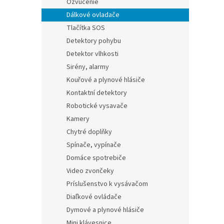
Ozvučenie
Dálkové ovladače
Tlačítka SOS
Detektory pohybu
Detektor vlhkosti
Sirény, alarmy
Kouřové a plynové hlásiče
Kontaktní detektory
Robotické vysavače
Kamery
Chytré doplňky
Spínače, vypínače
Domáce spotrebiče
Video zvončeky
Príslušenstvo k vysávačom
Diaľkové ovládače
Dymové a plynové hlásiče
Mini klávesnice