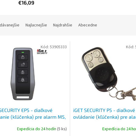
€16,09
dávanejšie
Najlacnejšie
Najdrahšie
Abecedne
Kód:
53905333
Kód:
SECURITY EP5 - diaľkové
iGET SECURITY P5 - diaľkové
anie (kľúčenka) pre alarm M5,
ovládanie (kľúčenka) pre al
 batérie až 5 rokov
M3B a M2B
Expedícia do 24 hodín
(5 ks)
Expedícia do 24 h