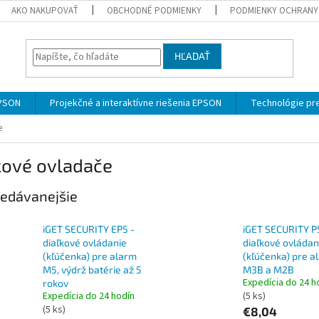
AKO NAKUPOVAŤ
OBCHODNÉ PODMIENKY
PODMIENKY OCHRANY
HĽADAŤ
EPSON
Projekčné a interaktívne riešenia EPSON
Technológie pre
e
kové ovladače
edávanejšie
iGET SECURITY EP5 -
iGET SECURITY P
diaľkové ovládanie
diaľkové ovládan
(kľúčenka) pre alarm
(kľúčenka) pre a
M5, výdrž batérie až 5
M3B a M2B
Expedícia do 24 h
rokov
Expedícia do 24 hodín
(5 ks)
(5 ks)
€8,04