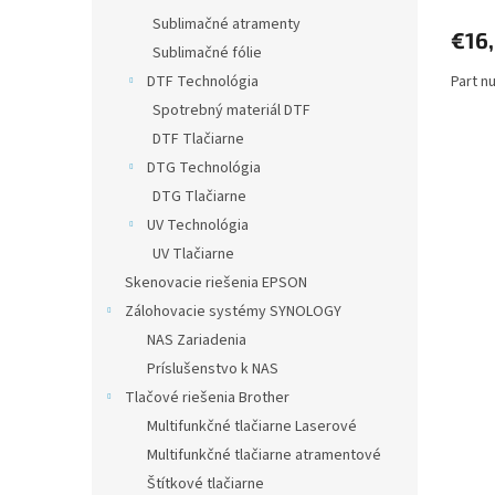
Sublimačné atramenty
€16
Sublimačné fólie
Part n
DTF Technológia
Spotrebný materiál DTF
DTF Tlačiarne
DTG Technológia
DTG Tlačiarne
UV Technológia
UV Tlačiarne
Skenovacie riešenia EPSON
Zálohovacie systémy SYNOLOGY
NAS Zariadenia
Príslušenstvo k NAS
Tlačové riešenia Brother
Multifunkčné tlačiarne Laserové
Multifunkčné tlačiarne atramentové
Štítkové tlačiarne