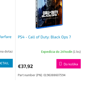
Warfare
PS4 - Call of Duty: Black Ops 7
na dotaz
Expedícia do 24 hodín
(1 ks)
DETAIL
Do košíka
€37,92
Part number (PN): 0196388607594