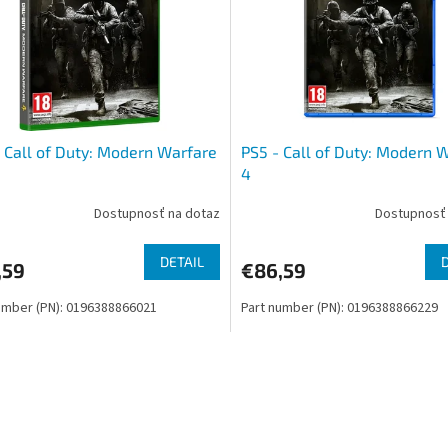
 Call of Duty: Modern Warfare
PS5 - Call of Duty: Modern 
4
Dostupnosť na dotaz
Dostupnosť 
DETAIL
,59
€86,59
umber (PN): 0196388866021
Part number (PN): 0196388866229
O
v
l
á
d