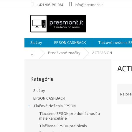
Prejsť
+421 905 391 964
info@presmont.it
na
obsah
Služby
EPSON CASHBACK
Tlačové riešenia 
Domov
Predávané značky
ACTIVISION
B
ACT
o
Preskočiť
č
Kategórie
kategórie
n
R
ý
Služby
a
p
Najpre
EPSON CASHBACK
d
a
Tlačové riešenia EPSON
e
n
V
n
e
Tlačiarne EPSON pre domácnosť a
malé kancelárie
ý
i
l
p
e
Tlačiarne EPSON pre biznis