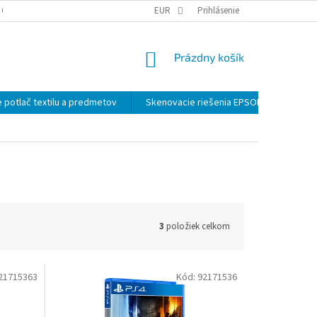
 OSOBNÝCH ÚDAJOV
EUR
Prihlásenie
NÁKUPNÝ
Prázdny košík
KOŠÍK
 potlač textilu a predmetov
Skenovacie riešenia EPSON
Záloh
3
položiek celkom
21715363
Kód:
92171536