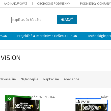
AKO NAKUPOVAŤ
OBCHODNÉ PODMIENKY
PODMIENKY OCHRANY
HĽADAŤ
EPSON
Projekčné a interaktívne riešenia EPSON
Technológie pre
IVISION
dávanejšie
Najlacnejšie
Najdrahšie
Abecedne
Kód:
921715364
Kód:
9