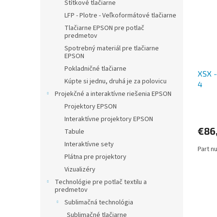
i
p
Štítkové tlačiarne
s
r
LFP - Plotre - Veľkoformátové tlačiarne
p
o
Tlačiarne EPSON pre potlač
r
d
predmetov
o
u
Spotrebný materiál pre tlačiarne
d
k
EPSON
u
t
Pokladničné tlačiarne
XSX -
k
o
Kúpte si jednu, druhá je za polovicu
4
t
v
Projekčné a interaktívne riešenia EPSON
o
v
Projektory EPSON
Interaktívne projektory EPSON
€86
Tabule
Interaktívne sety
Part n
Plátna pre projektory
Vizualizéry
Technológie pre potlač textilu a
predmetov
Sublimačná technológia
Sublimačné tlačiarne