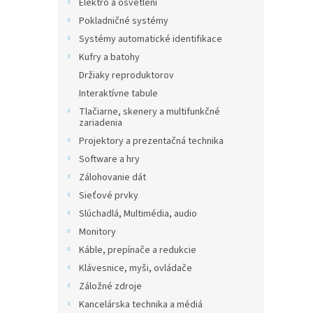
Elektro a osvětlení
Pokladničné systémy
Systémy automatické identifikace
Kufry a batohy
Držiaky reproduktorov
Interaktívne tabule
Tlačiarne, skenery a multifunkčné
zariadenia
Projektory a prezentačná technika
Software a hry
Zálohovanie dát
Sieťové prvky
Slúchadlá, Multimédia, audio
Monitory
Káble, prepínače a redukcie
Klávesnice, myši, ovládače
Záložné zdroje
Kancelárska technika a médiá