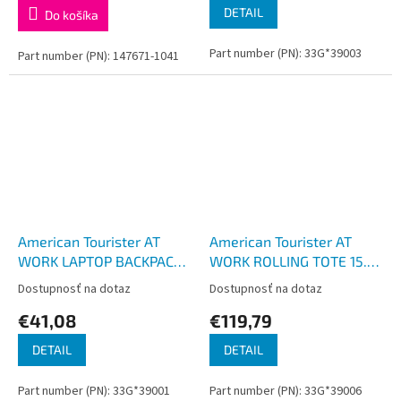
DETAIL
Do košíka
Part number (PN): 33G*39003
Part number (PN): 147671-1041
American Tourister AT
American Tourister AT
WORK LAPTOP BACKPACK
WORK ROLLING TOTE 15.6''
13.3'' - 14,1 Black/Orange
Black/Orange
Dostupnosť na dotaz
Dostupnosť na dotaz
€41,08
€119,79
DETAIL
DETAIL
Part number (PN): 33G*39001
Part number (PN): 33G*39006