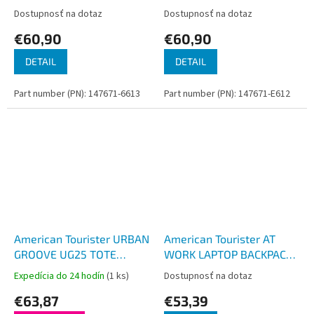
BACKPACK Deep Ocean
BACKPACK Stone Blue
Dostupnosť na dotaz
Dostupnosť na dotaz
€60,90
€60,90
DETAIL
DETAIL
Part number (PN): 147671-6613
Part number (PN): 147671-E612
American Tourister URBAN
American Tourister AT
GROOVE UG25 TOTE
WORK LAPTOP BACKPACK
BACKPACK Black
17.3'' Black/Orange
Expedícia do 24 hodín
(1 ks)
Dostupnosť na dotaz
€63,87
€53,39