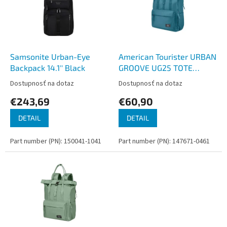
i
p
s
r
p
o
r
d
o
u
d
k
Samsonite Urban-Eye
American Tourister URBAN
u
t
Backpack 14.1'' Black
GROOVE UG25 TOTE
k
o
BACKPACK Breeze Blue
Dostupnosť na dotaz
Dostupnosť na dotaz
t
v
€243,69
€60,90
o
v
DETAIL
DETAIL
Part number (PN): 150041-1041
Part number (PN): 147671-0461