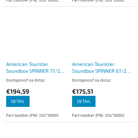
Part number (PN): 32G*09002
Part number (PN): 32G*09001
American Tourister
American Tourister
Soundbox SPINNER 77/28
Soundbox SPINNER 67/24
EXP TSA Sun Kissed Coral
EXP TSA Sun Kissed Coral
Dostupnosť na dotaz
Dostupnosť na dotaz
€194,59
€175,51
DETAIL
DETAIL
Part number (PN): 32G*00003
Part number (PN): 32G*00002