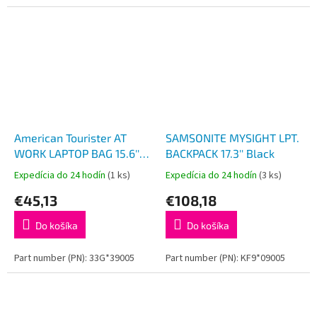
American Tourister AT
SAMSONITE MYSIGHT LPT.
WORK LAPTOP BAG 15.6''
BACKPACK 17.3'' Black
Black/Orange
Expedícia do 24 hodín
(1 ks)
Expedícia do 24 hodín
(3 ks)
€45,13
€108,18
Do košíka
Do košíka
Part number (PN): 33G*39005
Part number (PN): KF9*09005