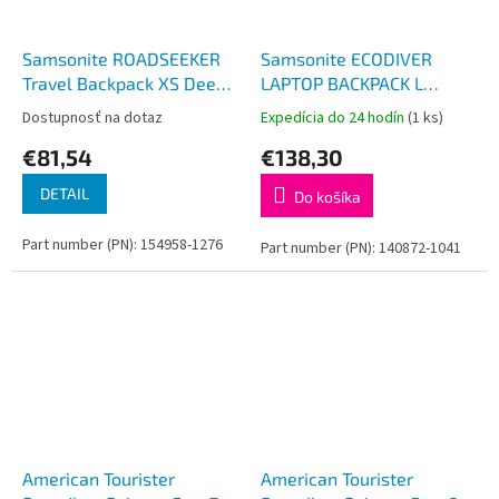
Samsonite ROADSEEKER
Samsonite ECODIVER
Travel Backpack XS Deep
LAPTOP BACKPACK L
Black
BLACK
Dostupnosť na dotaz
Expedícia do 24 hodín
(1 ks)
€81,54
€138,30
DETAIL
Do košíka
Part number (PN): 154958-1276
Part number (PN): 140872-1041
American Tourister
American Tourister