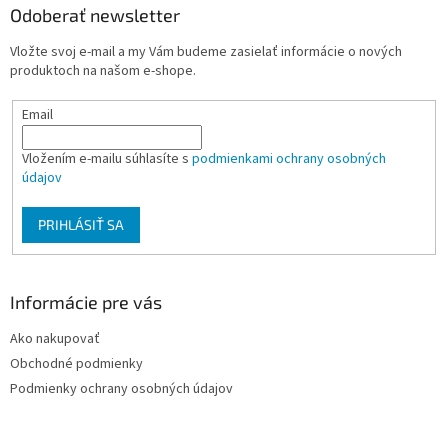
a
ä
Odoberať newsletter
c
t
i
Vložte svoj e-mail a my Vám budeme zasielať informácie o nových
i
e
produktoch na našom e-shope.
p
e
r
Email
v
k
y
Vložením e-mailu súhlasíte s
podmienkami ochrany osobných
v
údajov
ý
p
PRIHLÁSIŤ SA
i
s
u
Informácie pre vás
Ako nakupovať
Obchodné podmienky
Podmienky ochrany osobných údajov