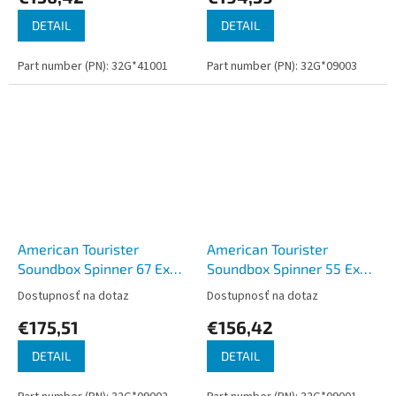
DETAIL
DETAIL
Part number (PN): 32G*41001
Part number (PN): 32G*09003
American Tourister
American Tourister
Soundbox Spinner 67 Exp.
Soundbox Spinner 55 Exp.
Black
Black
Dostupnosť na dotaz
Dostupnosť na dotaz
€175,51
€156,42
DETAIL
DETAIL