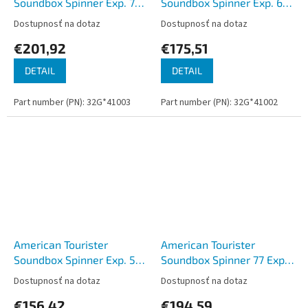
Soundbox Spinner Exp. 77
Soundbox Spinner Exp. 67
Navy
Navy
Dostupnosť na dotaz
Dostupnosť na dotaz
€201,92
€175,51
DETAIL
DETAIL
Part number (PN): 32G*41003
Part number (PN): 32G*41002
American Tourister
American Tourister
Soundbox Spinner Exp. 55
Soundbox Spinner 77 Exp.
Navy
Black
Dostupnosť na dotaz
Dostupnosť na dotaz
€156,42
€194,59