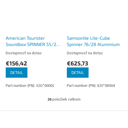
American Tourister
Samsonite Lite-Cube
Soundbox SPINNER 55/20
Spinner 76/28 Aluminium
EXP TSA Sun Kissed Coral
Dostupnosť na dotaz
Dostupnosť na dotaz
€156,42
€625,73
DETAIL
DETAIL
Part number (PN): 32G*00001
Part number (PN): 82V*08004
26
položiek celkom
O
v
l
Z
á
á
d
p