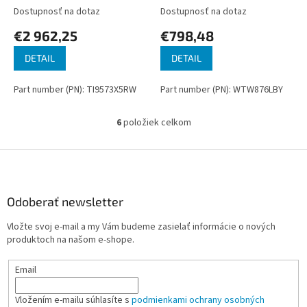
plus connect s700 dark
Dostupnosť na dotaz
Dostupnosť na dotaz
inox
€2 962,25
€798,48
DETAIL
DETAIL
Part number (PN): TI9573X5RW
Part number (PN): WTW876LBY
6
položiek celkom
O
v
l
Z
á
á
d
p
a
ä
Odoberať newsletter
c
t
i
Vložte svoj e-mail a my Vám budeme zasielať informácie o nových
i
e
produktoch na našom e-shope.
p
e
r
Email
v
k
y
Vložením e-mailu súhlasíte s
podmienkami ochrany osobných