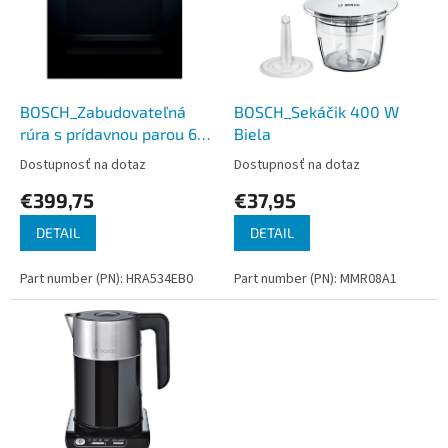
i
p
s
r
p
o
r
d
o
u
d
k
BOSCH_Zabudovateľná
BOSCH_Sekáčik 400 W
u
t
rúra s prídavnou parou 60
Biela
k
o
x 60 cm Čierna, Seria 4
Dostupnosť na dotaz
Dostupnosť na dotaz
t
v
€399,75
€37,95
o
v
DETAIL
DETAIL
Part number (PN): HRA534EB0
Part number (PN): MMR08A1