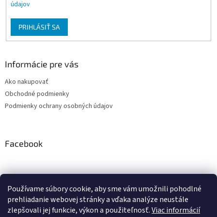
v
údajov
ý
p
PRIHLÁSIŤ SA
i
s
u
Informácie pre vás
Ako nakupovať
Obchodné podmienky
Podmienky ochrany osobných údajov
Facebook
Používame súbory cookie, aby sme vám umožnili pohodlné
PRESMONT.IT
prehliadanie webovej stránky a vďaka analýze neustále
zlepšovali jej funkcie, výkon a použiteľnosť.
Viac informácií