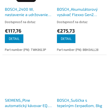
BOSCH_2400 W,
BOSCH_Akumulátorový
nastavenie a udržovanie
vysávač Flexxo Gen2
teploty, vyberateľný
28Vmax Biela
Dostupnosť na dotaz
Dostupnosť na dotaz
nehrdzavejúci filter, skryté
€117,76
€275,73
vyhrievanie, objem 1,5 l
DETAIL
DETAIL
Part number (PN): TWK8613P
Part number (PN): BBH3ALL28
SIEMENS_Plne
BOSCH_Sušička s
automatický kávovar EQ.9
tepelným čerpadlom, 8kg