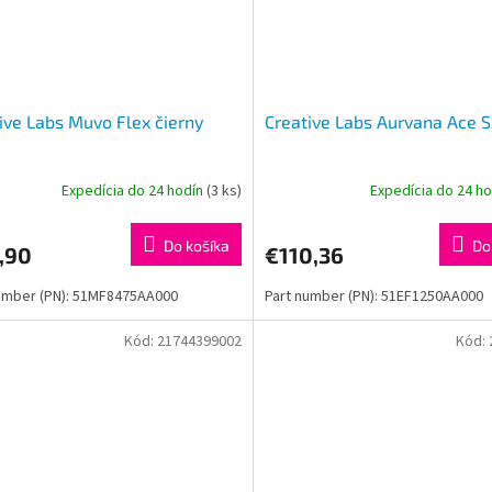
ive Labs Muvo Flex čierny
Creative Labs Aurvana Ace S
Expedícia do 24 hodín
(3 ks)
Expedícia do 24 h
Do košíka
Do
,90
€110,36
umber (PN): 51MF8475AA000
Part number (PN): 51EF1250AA000
Kód:
21744399002
Kód: