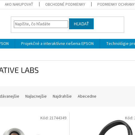
AKO NAKUPOVAŤ
OBCHODNÉ PODMIENKY
PODMIENKY OCHRANY
HĽADAŤ
EPSON
Projekčné a interaktívne riešenia EPSON
Technológie pre
ATIVE LABS
dávanejšie
Najlacnejšie
Najdrahšie
Abecedne
Kód:
21744349
Kód: