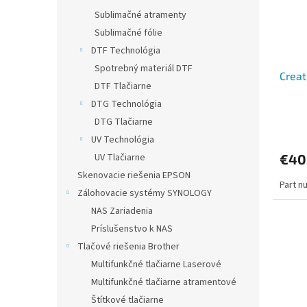
Sublimačné atramenty
Sublimačné fólie
DTF Technológia
Spotrebný materiál DTF
Creat
DTF Tlačiarne
DTG Technológia
DTG Tlačiarne
UV Technológia
UV Tlačiarne
€40
Skenovacie riešenia EPSON
Part n
Zálohovacie systémy SYNOLOGY
NAS Zariadenia
Príslušenstvo k NAS
Tlačové riešenia Brother
Multifunkčné tlačiarne Laserové
Multifunkčné tlačiarne atramentové
Štítkové tlačiarne