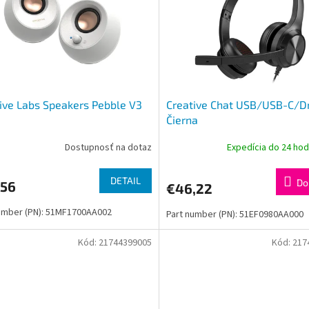
ive Labs Speakers Pebble V3
Creative Chat USB/USB-C/D
e
Čierna
Dostupnosť na dotaz
Expedícia do 24 ho
DETAIL
Do
,56
€46,22
umber (PN): 51MF1700AA002
Part number (PN): 51EF0980AA000
Kód:
21744399005
Kód:
217