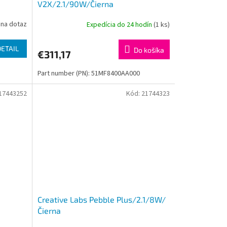
V2X/2.1/90W/Čierna
na dotaz
Expedícia do 24 hodín
(1 ks)
DETAIL
Do košíka
€311,17
Part number (PN): 51MF8400AA000
17443252
Kód:
21744323
Creative Labs Pebble Plus/2.1/8W/
Čierna