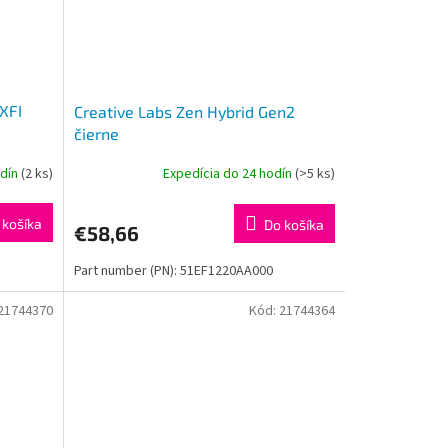
XFI
Creative Labs Zen Hybrid Gen2
čierne
odín
(2 ks)
Expedícia do 24 hodín
(>5 ks)
 košíka
Do košíka
€58,66
Part number (PN): 51EF1220AA000
21744370
Kód:
21744364