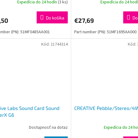
Expedícia do 24 hodín
(3 ks)
Expedícia do 24 hod
Do košíka
Do
,50
€27,69
umber (PN): 51MF0485AA001
Part number (PN): 51MF1695AA000
Kód:
21744314
Kód:
ive Labs Sound Card Sound
CREATIVE Pebble/Stereo/4W
erX G6
Dostupnosť na dotaz
Expedícia do 24 h