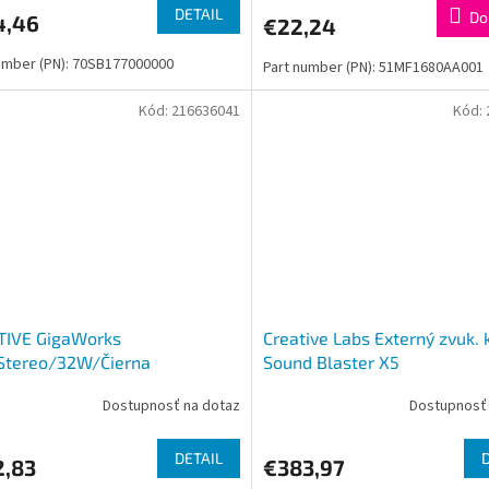
DETAIL
Do
4,46
€22,24
umber (PN): 70SB177000000
Part number (PN): 51MF1680AA001
Kód:
216636041
Kód:
TIVE GigaWorks
Creative Labs Externý zvuk. 
Stereo/32W/Čierna
Sound Blaster X5
Dostupnosť na dotaz
Dostupnosť 
DETAIL
2,83
€383,97