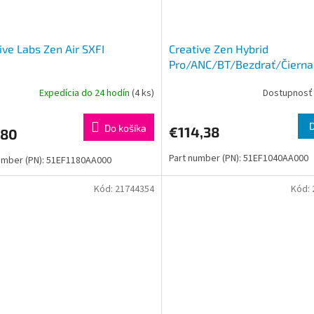
ive Labs Zen Air SXFI
Creative Zen Hybrid
Pro/ANC/BT/Bezdrať/Čierna
Expedícia do 24 hodín
(4 ks)
Dostupnosť 
Do košíka
€114,38
,80
Part number (PN): 51EF1040AA000
umber (PN): 51EF1180AA000
Kód:
21744354
Kód: