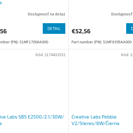
a
Dostupnosť na dotaz
Dostupnosť 
DETAIL
,56
€52,56
umber (PN): 51MF1700AA000
Part number (PN): 51MF8395AA000
Kód:
2174432532
Kód:
2
ive Labs SBS E2500/2.1/30W/
Creative Labs Pebble
a
V2/Stereo/8W/Čierna