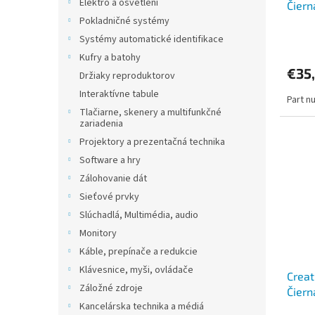
Elektro a osvětlení
Čiern
Pokladničné systémy
Systémy automatické identifikace
Kufry a batohy
€35
Držiaky reproduktorov
Interaktívne tabule
Part n
Tlačiarne, skenery a multifunkčné
zariadenia
Projektory a prezentačná technika
Software a hry
Zálohovanie dát
Sieťové prvky
Slúchadlá, Multimédia, audio
Monitory
Káble, prepínače a redukcie
Klávesnice, myši, ovládače
Creat
Záložné zdroje
Čiern
Kancelárska technika a médiá