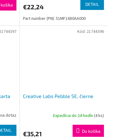
DETAIL
 košíka
€22,24
Part number (PN): 51MF1680AA000
21744397
Kód:
21744396
karta
Creative Labs Pebble SE, čierne
na dotaz
Expedícia do 24 hodín
(4 ks)
DETAIL
Do košíka
€35,21