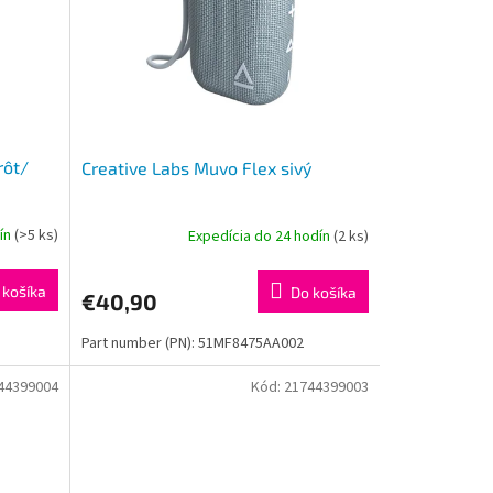
rôt/
Creative Labs Muvo Flex sivý
dín
(>5 ks)
Expedícia do 24 hodín
(2 ks)
 košíka
Do košíka
€40,90
Part number (PN): 51MF8475AA002
44399004
Kód:
21744399003