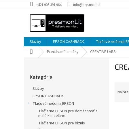
Prejsť
+421 905 391 964
info@presmont.it
na
obsah
Služby
EPSON CASHBACK
Tlačové riešenia 
Domov
Predávané značky
CREATIVE LABS
B
CRE
o
Preskočiť
č
Kategórie
kategórie
n
R
ý
Služby
a
p
Najpre
EPSON CASHBACK
d
a
Tlačové riešenia EPSON
e
n
V
n
e
Tlačiarne EPSON pre domácnosť a
malé kancelárie
ý
i
l
p
e
Tlačiarne EPSON pre biznis