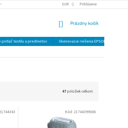
 OSOBNÝCH ÚDAJOV
EUR
Prihlásenie
NÁKUPNÝ
Prázdny košík
KOŠÍK
 potlač textilu a predmetov
Skenovacie riešenia EPSON
Záloh
47
položiek celkom
21744343
Kód:
21744399006