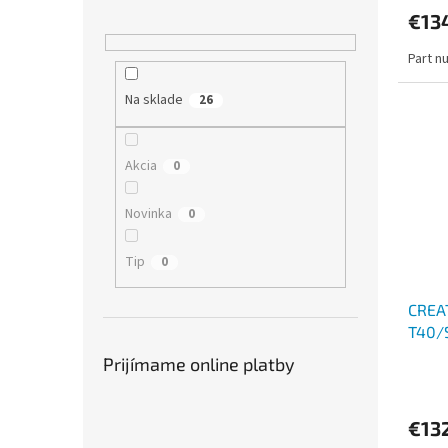
€13
Part n
Na sklade
26
Akcia
0
Novinka
0
Tip
0
CREA
T40/
Prijímame online platby
€13