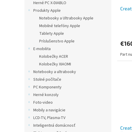
Herné PC X-DIABLO
Creat
Produkty Apple
Notebooky a Ultrabooky Apple
Mobilné telefóny Apple
Tablety Apple
Príslušenstvo Apple
€16
E-mobilita
Part n
Kolobežky ACER
Kolobežky XIAOMI
Notebooky a ultrabooky
Stolné počítače
PC Komponenty
Herné konzoly
Foto-video
Mobily a navigácie
LCD-TV, Plasma-TV
Inteligentná domácnosť
Crea