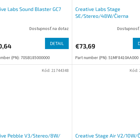
ive Labs Sound Blaster GC7
Creative Labs Stage
SE/Stereo/48W/Čierna
Dostupnosť na dotaz
Dostupnosť 
DETAIL
0,64
€73,69
umber (PN): 70SB185000000
Part number (PN): 51MF8410AA000
Kód:
21744348
Kód:
tive Pebble V3/Stereo/8W/
Creative Stage Air V2/10W/Č