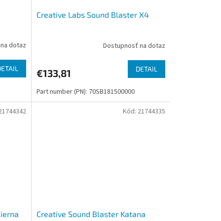
Creative Labs Sound Blaster X4
na dotaz
Dostupnosť na dotaz
DETAIL
DETAIL
€133,81
Part number (PN): 70SB181500000
21744342
Kód:
21744335
ierna
Creative Sound Blaster Katana