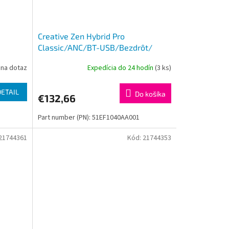
Creative Zen Hybrid Pro
Classic/ANC/BT-USB/Bezdrôt/
Čierna
na dotaz
Expedícia do 24 hodín
(3 ks)
DETAIL
Do košíka
€132,66
Part number (PN): 51EF1040AA001
21744361
Kód:
21744353