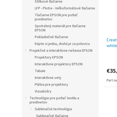
i
p
Štítkové tlačiarne
s
r
LFP - Plotre - Veľkoformátové tlačiarne
p
o
Tlačiarne EPSON pre potlač
r
d
predmetov
o
u
Spotrebný materiál pre tlačiarne
d
k
EPSON
u
t
Pokladničné tlačiarne
Creat
k
o
Kúpte si jednu, druhá je za polovicu
whit
t
v
Projekčné a interaktívne riešenia EPSON
o
v
Projektory EPSON
Interaktívne projektory EPSON
€35
Tabule
Interaktívne sety
Part n
Plátna pre projektory
Vizualizéry
Technológie pre potlač textilu a
predmetov
Sublimačná technológia
Sublimačné tlačiarne