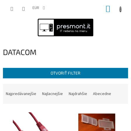
Prejsť
NÁKUP
na
EUR
obsah
KOŠÍK
DATACOM
OTVORIŤ FILTER
R
a
Najpredávanejšie
Najlacnejšie
Najdrahšie
Abecedne
d
e
V
n
ý
i
p
e