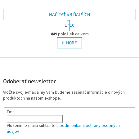
NAČÍTAŤ 48 ĎALŠÍCH
S
1
10
t
O
r
449
položiek celkom
v
á
l
HORE
n
á
k
d
o
v
Z
a
a
c
á
n
i
p
i
e
ä
Odoberať newsletter
e
p
t
r
Vložte svoj e-mail a my Vám budeme zasielať informácie o nových
i
v
produktoch na našom e-shope.
e
k
y
Email
v
ý
p
Vložením e-mailu súhlasíte s
podmienkami ochrany osobných
i
údajov
s