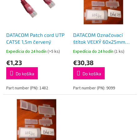
i
p
s
r
p
o
r
d
o
u
d
k
DATACOM Patch cord UTP
DATACOM Označovací
u
t
CAT5E 1,5m červený
štítok VEĽKÝ 60x25mm
k
o
100ks
Expedícia do 24 hodín
(>5 ks)
Expedícia do 24 hodín
(1 ks)
t
v
€1,23
€30,38
o
v
Do košíka
Do košíka
Part number (PN): 1482
Part number (PN): 9099