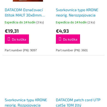
DATACOM Označovací
Svorkovnica typo KRONE
štítok MALÝ 30x8mm
neorig. Nerozpojovacia
100ks
Expedícia do 24 hodín
(3 ks)
Expedícia do 24 hodín
(2 ks)
€19,31
€4,93
Do košíka
Do košíka
Part number (PN): 9097
Part number (PN): 3601
Svorkovnica typu KRONE
DATACOM patch cord UTP
neorig. Rozpojovacia
cat5e 10M žltý