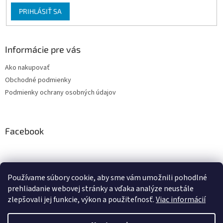
u
PRIHLÁSIŤ SA
Informácie pre vás
Ako nakupovať
Obchodné podmienky
Podmienky ochrany osobných údajov
Facebook
Používame súbory cookie, aby sme vám umožnili pohodlné
PRESMONT.IT
prehliadanie webovej stránky a vďaka analýze neustále
zlepšovali jej funkcie, výkon a použiteľnosť.
Viac informácií