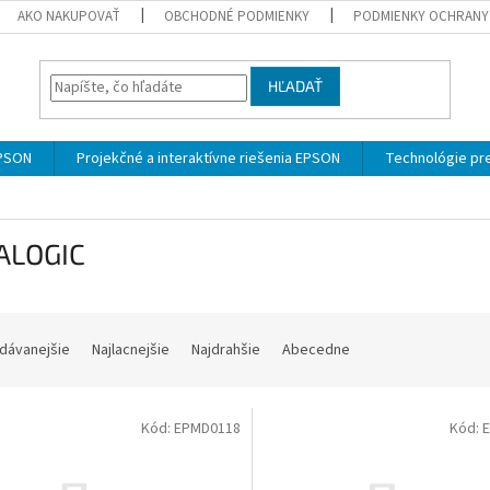
AKO NAKUPOVAŤ
OBCHODNÉ PODMIENKY
PODMIENKY OCHRANY
HĽADAŤ
EPSON
Projekčné a interaktívne riešenia EPSON
Technológie pre
ALOGIC
dávanejšie
Najlacnejšie
Najdrahšie
Abecedne
Kód:
EPMD0118
Kód: