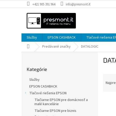
Prejsť
+421 905 391 964
info@presmont.it
na
obsah
Služby
EPSON CASHBACK
Tlačové riešenia 
Domov
Predávané značky
DATALOGIC
B
DAT
o
Preskočiť
č
Kategórie
kategórie
n
R
ý
Služby
a
p
Najpre
EPSON CASHBACK
d
a
Tlačové riešenia EPSON
e
n
V
n
e
Tlačiarne EPSON pre domácnosť a
malé kancelárie
ý
i
l
p
e
Tlačiarne EPSON pre biznis