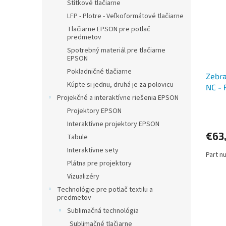
i
p
Štítkové tlačiarne
s
r
LFP - Plotre - Veľkoformátové tlačiarne
p
o
Tlačiarne EPSON pre potlač
r
d
predmetov
o
u
Spotrebný materiál pre tlačiarne
d
k
EPSON
u
t
Pokladničné tlačiarne
Zebr
k
o
Kúpte si jednu, druhá je za polovicu
NC -
t
v
Projekčné a interaktívne riešenia EPSON
o
v
Projektory EPSON
Interaktívne projektory EPSON
€63
Tabule
Interaktívne sety
Part n
Plátna pre projektory
Vizualizéry
Technológie pre potlač textilu a
predmetov
Sublimačná technológia
Sublimačné tlačiarne