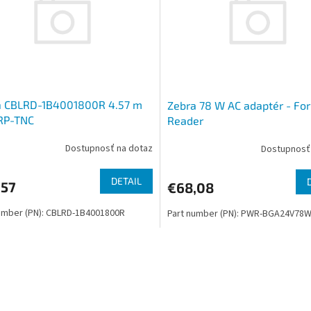
a CBLRD-1B4001800R 4.57 m
Zebra 78 W AC adaptér - For
 RP-TNC
Reader
Dostupnosť na dotaz
Dostupnosť
DETAIL
,57
€68,08
umber (PN): CBLRD-1B4001800R
Part number (PN): PWR-BGA24V7
O
v
l
á
d