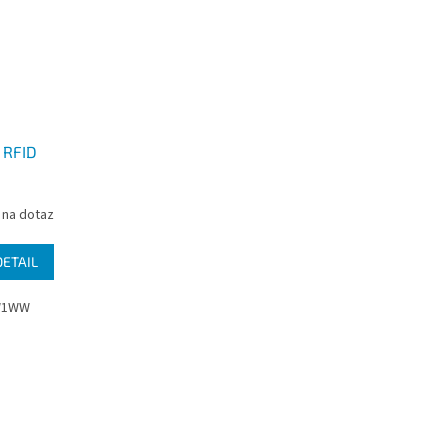
 RFID
 na dotaz
DETAIL
8W1WW