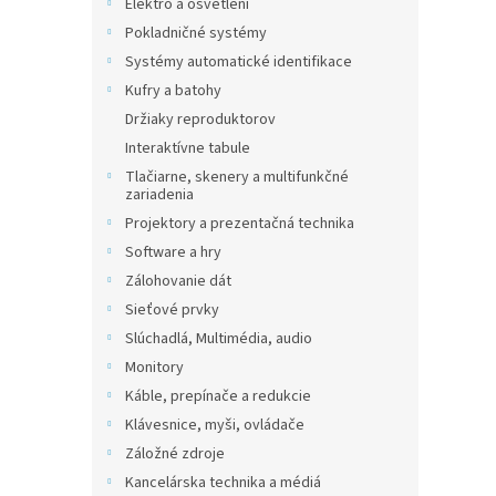
Elektro a osvětlení
Pokladničné systémy
Systémy automatické identifikace
Kufry a batohy
Držiaky reproduktorov
Interaktívne tabule
Tlačiarne, skenery a multifunkčné
zariadenia
Projektory a prezentačná technika
Software a hry
Zálohovanie dát
Sieťové prvky
Slúchadlá, Multimédia, audio
Monitory
Káble, prepínače a redukcie
Klávesnice, myši, ovládače
Záložné zdroje
Kancelárska technika a médiá