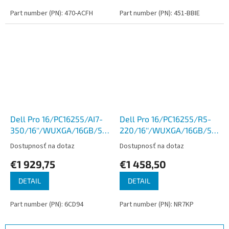
Part number (PN): 470-ACFH
Part number (PN): 451-BBIE
Dell Pro 16/PC16255/AI7-
Dell Pro 16/PC16255/R5-
350/16''/WUXGA/16GB/512GB/AMD
220/16''/WUXGA/16GB/512G
int/W11P/Platinum/3R
int/W11P/Gray/3R NBD
Dostupnosť na dotaz
Dostupnosť na dotaz
NBD
€1 929,75
€1 458,50
DETAIL
DETAIL
Part number (PN): 6CD94
Part number (PN): NR7KP