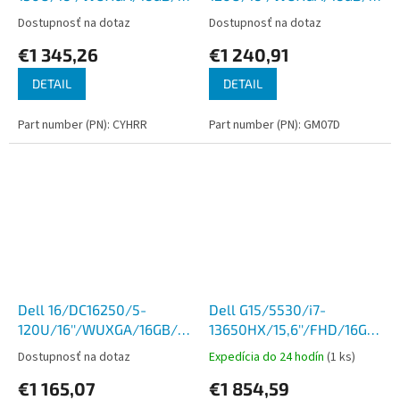
int/W11P/Black/3R NBD
int/W11P/Black/3R NBD
Dostupnosť na dotaz
Dostupnosť na dotaz
€1 345,26
€1 240,91
DETAIL
DETAIL
Part number (PN): CYHRR
Part number (PN): GM07D
Dell 16/DC16250/5-
Dell G15/5530/i7-
120U/16''/WUXGA/16GB/512GB/Intel
13650HX/15,6''/FHD/16GB/1T
int/W11P/Black/3R NBD
SSD/RTX
Dostupnosť na dotaz
Expedícia do 24 hodín
(1 ks)
4050/W11P/Gray/3RNBD
€1 165,07
€1 854,59