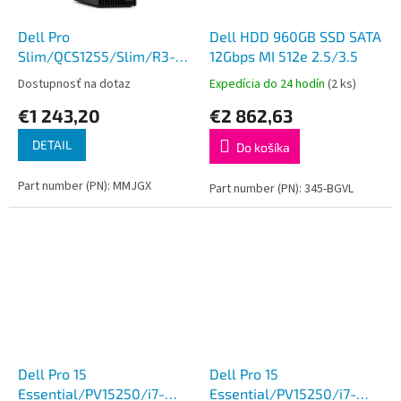
Dell Pro
Dell HDD 960GB SSD SATA
Slim/QCS1255/Slim/R3-
12Gbps MI 512e 2.5/3.5
8300G/8GB/512GB/AMD
Dostupnosť na dotaz
Expedícia do 24 hodín
(2 ks)
int/W11P/3RNBD
€1 243,20
€2 862,63
DETAIL
Do košíka
Part number (PN): MMJGX
Part number (PN): 345-BGVL
Dell Pro 15
Dell Pro 15
Essential/PV15250/i7-
Essential/PV15250/i7-