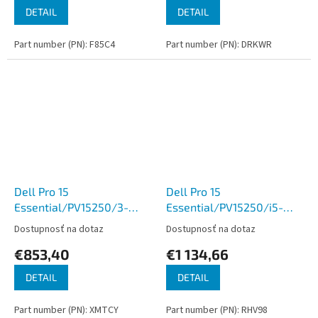
DETAIL
DETAIL
Part number (PN): F85C4
Part number (PN): DRKWR
Dell Pro 15
Dell Pro 15
Essential/PV15250/3-
Essential/PV15250/i5-
100U/15,6''/FHD/8GB/512GB/Intel
1334U/15,6''/FHD/16GB/512GB
Dostupnosť na dotaz
Dostupnosť na dotaz
int/W11P/Black/3R NBD
int/W11H/Black/3R NBD
€853,40
€1 134,66
DETAIL
DETAIL
Part number (PN): XMTCY
Part number (PN): RHV98