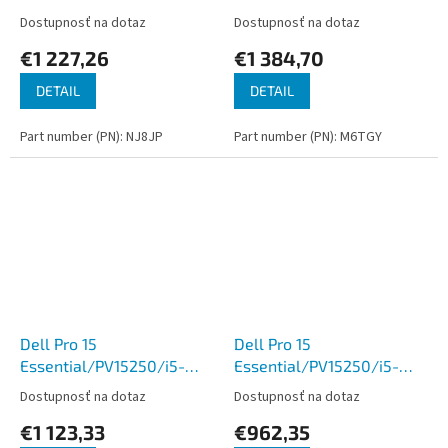
1355U/15,6''/FHD/16GB/512GB/Intel
1355U/15,6''/FHD/16GB/1TB/I
Dostupnosť na dotaz
Dostupnosť na dotaz
int/W11P/Black/3R NBD
int/W11P/Black/3R NBD
€1 227,26
€1 384,70
DETAIL
DETAIL
Part number (PN): NJ8JP
Part number (PN): M6TGY
Dell Pro 15
Dell Pro 15
Essential/PV15250/i5-
Essential/PV15250/i5-
1334U/15,6''/FHD/16GB/512GB/Intel
1334U/15,6''/FHD/8GB/512GB
Dostupnosť na dotaz
Dostupnosť na dotaz
int/W11P/Black/3R NBD
int/W11P/Black/3R NBD
€1 123,33
€962,35