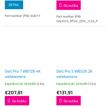
DETAIL
Do košíka
Part number (PN): DGDTY
Part number (PN):
GALIO15_RPLH_2501_1116_P
Dell Pro 7 WB726 4K
Dell Pro 5 WB526 2K
webkamera
webkamera
Expedícia do 24 hodín
(2 ks)
Expedícia do 24 hodín
(2 ks)
€207,81
€131,91
Do košíka
Do košíka