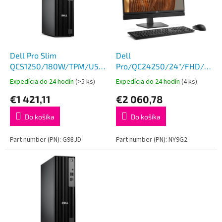
i
p
s
r
p
o
r
d
o
u
d
k
Dell Pro Slim
Dell
u
t
QCS1250/180W/TPM/U5-
Pro/QC24250/24''/FHD/U7-
k
o
235/16GB/512GB
265/16GB/512GB/Intel
Expedícia do 24 hodín
(>5 ks)
Expedícia do 24 hodín
(4 ks)
t
v
SSD/Integrated/Kb/Mouse/W11
int/W11P/Čierna/3RNBD
€1 421,11
€2 060,78
o
Pro/3Y ProSpt
v
Do košíka
Do košíka
Part number (PN): G98JD
Part number (PN): NY9G2