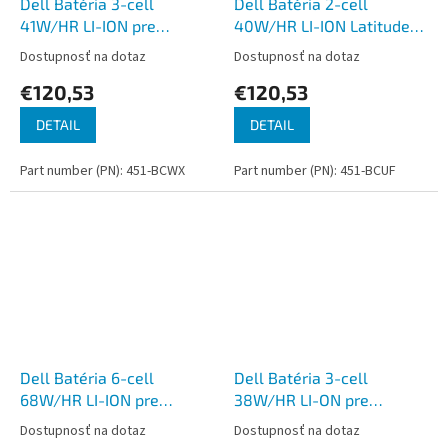
Dell Batéria 3-cell
Dell Batéria 2-cell
41W/HR LI-ION pre
40W/HR LI-ION Latitude
Latitude 5430, 5530,
7320
Dostupnosť na dotaz
Dostupnosť na dotaz
7430, 7530
€120,53
€120,53
DETAIL
DETAIL
Part number (PN): 451-BCWX
Part number (PN): 451-BCUF
Dell Batéria 6-cell
Dell Batéria 3-cell
68W/HR LI-ION pre
38W/HR LI-ON pre
Precision 7550, 7560,
Latitude
Dostupnosť na dotaz
Dostupnosť na dotaz
7750, 7760
3100,3150,3160,E5250,E5450