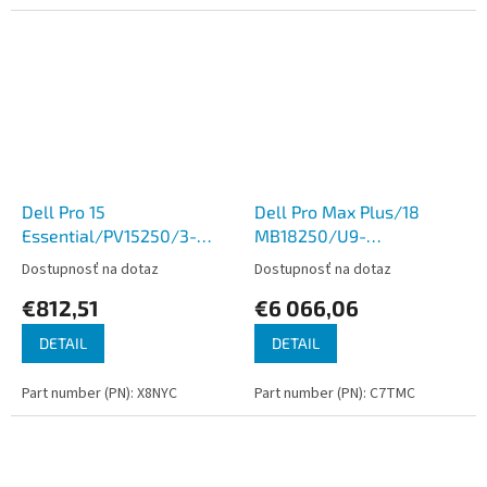
Dell Pro 15
Dell Pro Max Plus/18
Essential/PV15250/3-
MB18250/U9-
100U/15,6''/FHD/8GB/512GB/Intel
285HX/18''/2560x1600/32GB
Dostupnosť na dotaz
Dostupnosť na dotaz
int/W11H/Black/3R NBD
3000/W11P/Gray/3R NBD
€812,51
€6 066,06
DETAIL
DETAIL
Part number (PN): X8NYC
Part number (PN): C7TMC