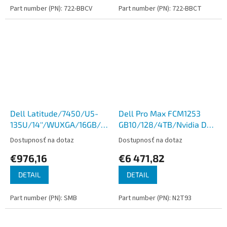
Part number (PN): 722-BBCV
Part number (PN): 722-BBCT
Dell Latitude/7450/U5-
Dell Pro Max FCM1253
135U/14''/WUXGA/16GB/512GB/Intel
GB10/128/4TB/Nvidia DGX
int/W11P/Gray/3R NBD
OS7
Dostupnosť na dotaz
Dostupnosť na dotaz
€976,16
€6 471,82
DETAIL
DETAIL
Part number (PN): SMB
Part number (PN): N2T93