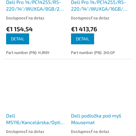
Dell Pro 14/PC14255/R5-
Dell Pro 14/PC14255/R5-
220/14''/WUXGA/8GB/256GB/AMD
220/14''/WUXGA/16GB/256
int/W11P/Gray/3R NBD
int/W11P/Gray/3R NBD
Dostupnosť na dotaz
Dostupnosť na dotaz
€1 154,54
€1 413,76
DETAIL
DETAIL
Part number (PN): HJR6Y
Part number (PN): 2H1GP
Dell
Dell podložka pod myš
MS116/Kancelárska/Optická/Drôtová
Mousemat
USB/Šedá
Dostupnosť na dotaz
Dostupnosť na dotaz