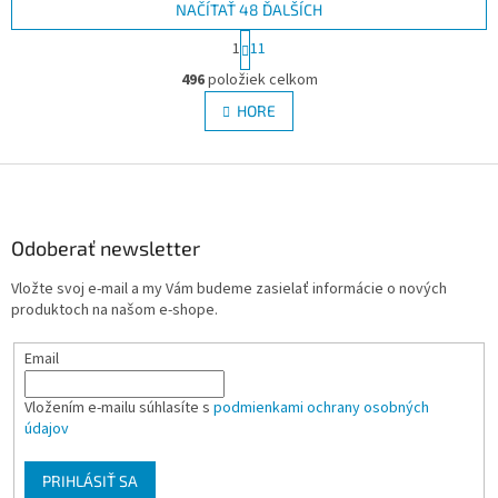
NAČÍTAŤ 48 ĎALŠÍCH
S
1
11
t
O
r
496
položiek celkom
v
á
l
HORE
n
á
k
d
o
v
Z
a
a
c
á
n
i
p
i
e
ä
Odoberať newsletter
e
p
t
r
Vložte svoj e-mail a my Vám budeme zasielať informácie o nových
i
v
produktoch na našom e-shope.
e
k
y
Email
v
ý
p
Vložením e-mailu súhlasíte s
podmienkami ochrany osobných
i
údajov
s
u
PRIHLÁSIŤ SA