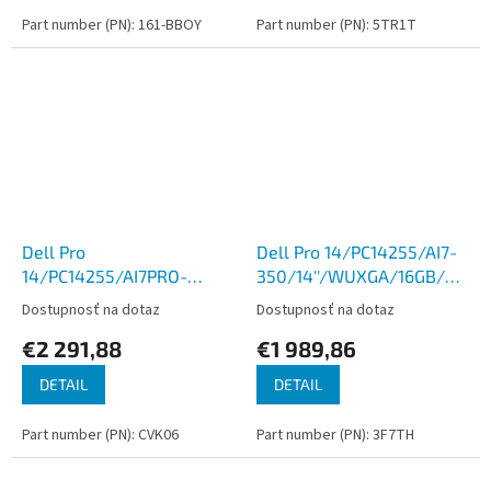
Part number (PN): 161-BBOY
Part number (PN): 5TR1T
Dell Pro
Dell Pro 14/PC14255/AI7-
14/PC14255/AI7PRO-
350/14''/WUXGA/16GB/512G
350/14''/WUXGA/16GB/1TB/AMD
int/W11P/Platinum/3R
Dostupnosť na dotaz
Dostupnosť na dotaz
int/W11P/Platinum/3R
NBD
€2 291,88
€1 989,86
NBD
DETAIL
DETAIL
Part number (PN): CVK06
Part number (PN): 3F7TH