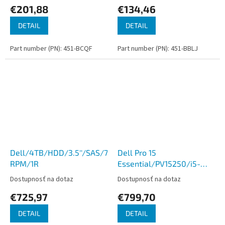
€201,88
€134,46
DETAIL
DETAIL
Part number (PN): 451-BCQF
Part number (PN): 451-BBLJ
Dell/4TB/HDD/3.5''/SAS/7200
Dell Pro 15
RPM/1R
Essential/PV15250/i5-
1334U/15,6''/FHD/16GB/512GB
Dostupnosť na dotaz
Dostupnosť na dotaz
int/W11P/Black/3R NBD
€725,97
€799,70
DETAIL
DETAIL