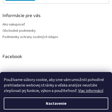
Informácie pre vás
Ako nakupovať
Obchodné podmienky
Podmienky ochrany osobných údajov
Facebook
Používame súbory cookie, aby sme vám umožnili pohodlné
PRESMONT.IT
prehliadanie webovej stránky a vďaka analýze neustále
zlepšovali jej funkcie, výkon a použiteľnosť.
Viac informácií
Nastavenie
Vytvoril Shoptet