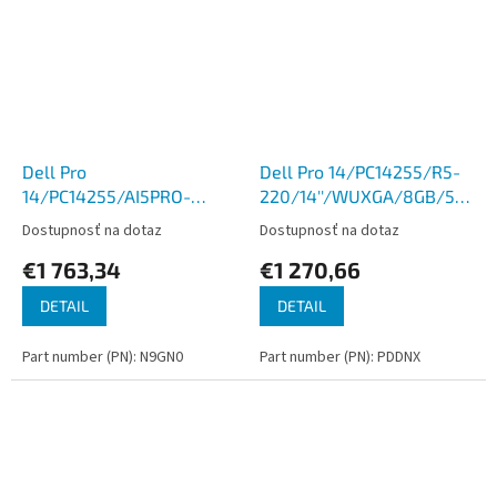
Dell Pro
Dell Pro 14/PC14255/R5-
14/PC14255/AI5PRO-
220/14''/WUXGA/8GB/512G
340/14''/WUXGA/16GB/512GB/AMD
int/W11P/Gray/3R NBD
Dostupnosť na dotaz
Dostupnosť na dotaz
int/W11P/Platinum/3R
€1 763,34
€1 270,66
NBD
DETAIL
DETAIL
Part number (PN): N9GN0
Part number (PN): PDDNX