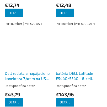
€12,74
€12,48
DETAIL
DETAIL
Part number (PN): 570-AAIT
Part number (PN): 570-10178
Dell redukcia napájacieho
batéria DELL Latitude
konektora 7,4mm na USB-
E5440/5540 - 6-cell
C
65W/HR
Dostupnosť na dotaz
Dostupnosť na dotaz
€43,79
€143,96
DETAIL
DETAIL