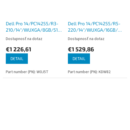
Dell Pro 14/PC14255/R3-
Dell Pro 14/PC14255/R5-
210/14''/WUXGA/8GB/512GB/AMD
220/14''/WUXGA/16GB/512G
int/W11P/Gray/3R NBD
int/W11P/Gray/3R NBD
Dostupnosť na dotaz
Dostupnosť na dotaz
€1 226,61
€1 529,86
DETAIL
DETAIL
Part number (PN): W0J5T
Part number (PN): KDW82