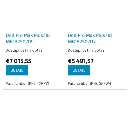
Dell Pro Max Plus/18
Dell Pro Max Plus/18
MB18250/U9-
MB18250/U7-
285HX/18''/2560x1600/64GB/1TB/RTX
265HX/18''/2560x1600/32GB
Dostupnosť na dotaz
Dostupnosť na dotaz
3000/W11P/Gray/3R NBD
3000/W11P/Gray/3R NBD
€7 015,55
€5 491,57
DETAIL
DETAIL
Part number (PN): TXRPW
Part number (PN): GNFW4