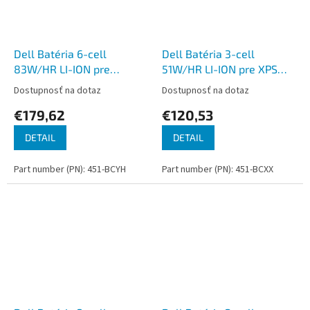
Dell Batéria 6-cell
Dell Batéria 3-cell
83W/HR LI-ION pre
51W/HR LI-ION pre XPS
Precision 7670, 7680,
9315
Dostupnosť na dotaz
Dostupnosť na dotaz
7770, 7780
€179,62
€120,53
DETAIL
DETAIL
Part number (PN): 451-BCYH
Part number (PN): 451-BCXX