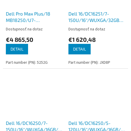
Dell Pro Max Plus/18
Dell 16/DC16251/7-
MB18250/U7-
150U/16''/WUXGA/32GB/1TB/
265HX/18''/2560x1600/32GB/1TB/RTX
int/W11P/Midnight/3R
Dostupnosť na dotaz
Dostupnosť na dotaz
2000/W11P/Gray/3R NBD
NBD
€4 865,50
€1 620,48
DETAIL
DETAIL
Part number (PN): 5252G
Part number (PN): JXD8P
Dell 16/DC16250/7-
Dell 16/DC16250/5-
150U/16''/WUXGA/16GB/1TB/Intel
120U/16''/WUXGA/16GB/1TB/I