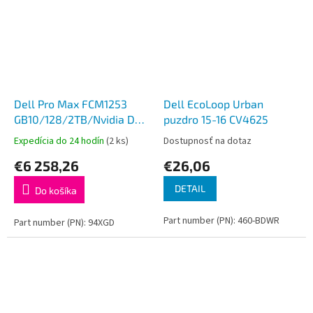
Dell Pro Max FCM1253
Dell EcoLoop Urban
GB10/128/2TB/Nvidia DGX
puzdro 15-16 CV4625
OS7
Expedícia do 24 hodín
(2 ks)
Dostupnosť na dotaz
€6 258,26
€26,06
DETAIL
Do košíka
Part number (PN): 460-BDWR
Part number (PN): 94XGD