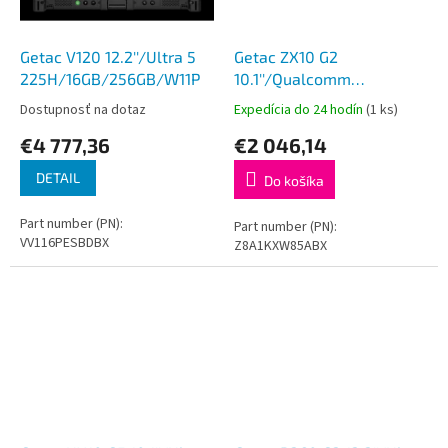
Getac V120 12.2''/Ultra 5
Getac ZX10 G2
225H/16GB/256GB/W11P
10.1''/Qualcomm
QCS6490/8GB/128GB/And
Dostupnosť na dotaz
Expedícia do 24 hodín
(1 ks)
€4 777,36
€2 046,14
DETAIL
Do košíka
Part number (PN):
Part number (PN):
VV116PESBDBX
Z8A1KXW85ABX