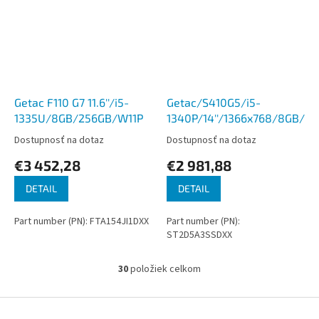
Getac F110 G7 11.6''/i5-
Getac/S410G5/i5-
1335U/8GB/256GB/W11P
1340P/14''/1366x768/8GB/2
Dostupnosť na dotaz
Dostupnosť na dotaz
€3 452,28
€2 981,88
DETAIL
DETAIL
Part number (PN): FTA154JI1DXX
Part number (PN):
ST2D5A3SSDXX
30
položiek celkom
O
v
l
Z
á