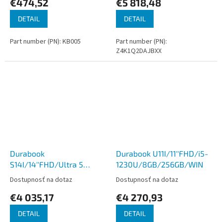
€474,52
€5 818,48
DETAIL
DETAIL
Part number (PN): KB005
Part number (PN):
Z4K1Q2DAJBXX
Durabook
Durabook U11I/11''FHD/i5-
S14I/14''FHD/Ultra 5
1230U/8GB/256GB/WIN
125U/16GB/256GB/WIN
Dostupnosť na dotaz
Dostupnosť na dotaz
€4 035,17
€4 270,93
DETAIL
DETAIL