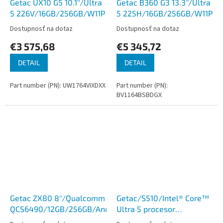
Getac UX10 G5 10.1''/Ultra
Getac B360 G3 13.3''/Ultra
5 226V/16GB/256GB/W11P
5 225H/16GB/256GB/W11P
Dostupnosť na dotaz
Dostupnosť na dotaz
€3 575,68
€5 345,72
DETAIL
DETAIL
Part number (PN): UW1764VIXDXX
Part number (PN):
BV1164BSBDGX
Getac ZX80 8''/Qualcomm
Getac/S510/Intel® Core™
QCS6490/12GB/256GB/Android
Ultra 5 procesor
125U/15,6''/FHD/8GB/256GB