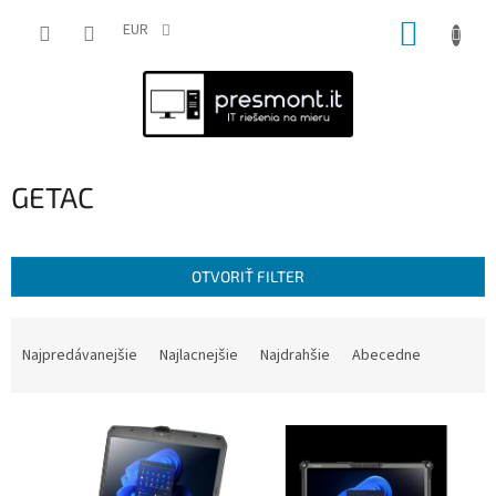
Prejsť
NÁKUP
na
EUR
obsah
KOŠÍK
GETAC
OTVORIŤ FILTER
R
a
Najpredávanejšie
Najlacnejšie
Najdrahšie
Abecedne
d
e
V
n
ý
i
p
e