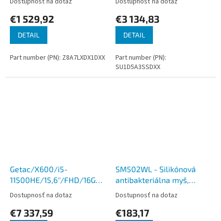
Dostupnosť na dotaz
Dostupnosť na dotaz
€1 529,92
€3 134,83
DETAIL
DETAIL
Part number (PN): Z8A7LXDX1DXX
Part number (PN):
SU1D5A3SSDXX
Getac/X600/i5-
SM502WL - Silikónová
11500HE/15,6''/FHD/16GB/512GB
antibakteriálna myš,
SSD/UHD
bezdrôtová, biela, IP68
Dostupnosť na dotaz
Dostupnosť na dotaz
Xe/W11P/Black/3R
€7 337,59
€183,17