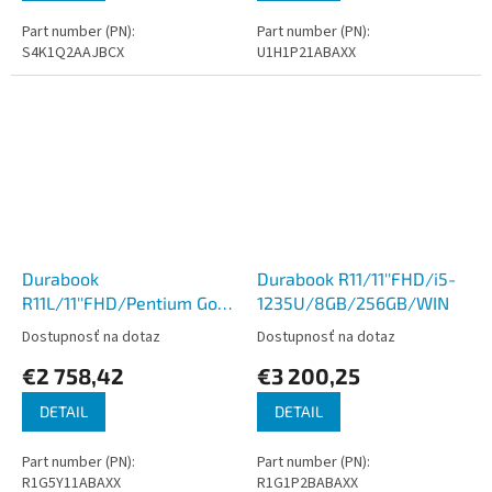
Part number (PN):
Part number (PN):
S4K1Q2AAJBCX
U1H1P21ABAXX
Durabook
Durabook R11/11''FHD/i5-
R11L/11''FHD/Pentium Gold
1235U/8GB/256GB/WIN
8505/8GB/128GB/
Dostupnosť na dotaz
Dostupnosť na dotaz
€2 758,42
€3 200,25
DETAIL
DETAIL
Part number (PN):
Part number (PN):
R1G5Y11ABAXX
R1G1P2BABAXX