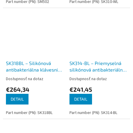
Part number (PN): SM502
Part number (PN): SK310-WL
SK318BL – Silikónová
SK314-BL – Priemyselná
antibakteriálna klávesnica
silikónová antibakteriálna
s touchpadom
klávesnica s touchpadom
Dostupnosť na dotaz
Dostupnosť na dotaz
podsvietená, CZ, USB, IP68
podsvietená, CZ, USB, IP68
€264,34
€241,45
DETAIL
DETAIL
Part number (PN): SK318BL
Part number (PN): SK314-BL