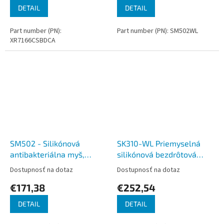
DETAIL
DETAIL
Part number (PN):
Part number (PN): SM502WL
XR7166CSBDCA
SM502 - Silikónová
SK310-WL Priemyselná
antibakteriálna myš,
silikónová bezdrôtová
drôtová, biela, IP68
klávesnica s touchpadom,
Dostupnosť na dotaz
Dostupnosť na dotaz
CZ, USB, IP68
€171,38
€252,54
DETAIL
DETAIL