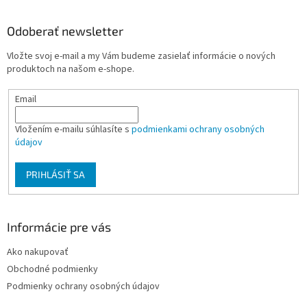
á
d
p
a
ä
Odoberať newsletter
c
t
i
Vložte svoj e-mail a my Vám budeme zasielať informácie o nových
i
e
produktoch na našom e-shope.
p
e
r
Email
v
k
y
Vložením e-mailu súhlasíte s
podmienkami ochrany osobných
v
údajov
ý
p
PRIHLÁSIŤ SA
i
s
u
Informácie pre vás
Ako nakupovať
Obchodné podmienky
Podmienky ochrany osobných údajov