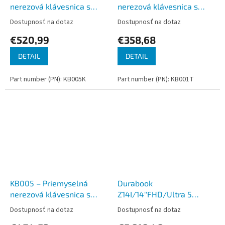
nerezová klávesnica s
nerezová klávesnica s
trackballom do zástavby,
touchpadom do zástavby,
Dostupnosť na dotaz
Dostupnosť na dotaz
CZ, USB, IP65
CZ, USB, IP65
€520,99
€358,68
DETAIL
DETAIL
Part number (PN): KB005K
Part number (PN): KB001T
KB005 – Priemyselná
Durabook
nerezová klávesnica s
Z14I/14''FHD/Ultra 5
trackballom do zástavby,
125U/16GB/256GB/WIN
Dostupnosť na dotaz
Dostupnosť na dotaz
CZ, USB, IP65