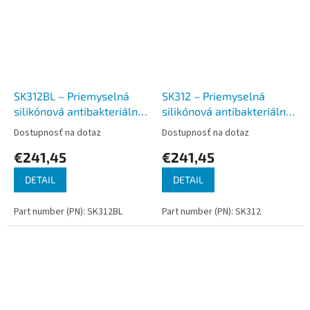
SK312BL – Priemyselná
SK312 – Priemyselná
silikónová antibakteriálna
silikónová antibakteriálna
klávesnica podsvietená,
klávesnica, CZ, USB, IP68
Dostupnosť na dotaz
Dostupnosť na dotaz
CZ, USB, IP68
€241,45
€241,45
DETAIL
DETAIL
Part number (PN): SK312BL
Part number (PN): SK312