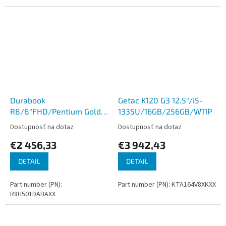
Durabook
Getac K120 G3 12.5''/i5-
R8/8''FHD/Pentium Gold
1335U/16GB/256GB/W11P
8500/8GB/128GB/WIN
Dostupnosť na dotaz
Dostupnosť na dotaz
€2 456,33
€3 942,43
DETAIL
DETAIL
Part number (PN):
Part number (PN): KTA164V8XKXX
R8H501DABAXX