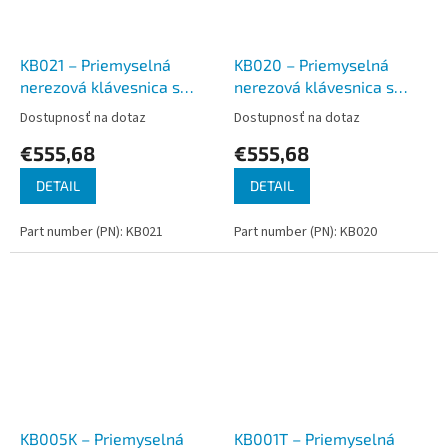
KB021 – Priemyselná
KB020 – Priemyselná
nerezová klávesnica s
nerezová klávesnica s
trackballom do panelu, CZ,
touchpadom do panelu,
Dostupnosť na dotaz
Dostupnosť na dotaz
USB, IP65
CZ, USB, IP65
€555,68
€555,68
DETAIL
DETAIL
Part number (PN): KB021
Part number (PN): KB020
KB005K – Priemyselná
KB001T – Priemyselná