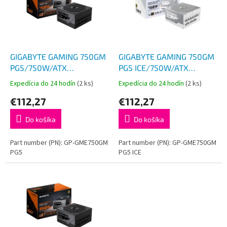
i
p
s
r
p
o
r
d
o
u
d
k
GIGABYTE GAMING 750GM
GIGABYTE GAMING 750GM
u
t
PG5/750W/ATX
PG5 ICE/750W/ATX
k
o
3.1/90%/Modular/Retail
3.1/90%/Modular/Retail
Expedícia do 24 hodín
(2 ks)
Expedícia do 24 hodín
(2 ks)
t
v
€112,27
€112,27
o
v
Do košíka
Do košíka
Part number (PN): GP-GME750GM
Part number (PN): GP-GME750GM
PG5
PG5 ICE