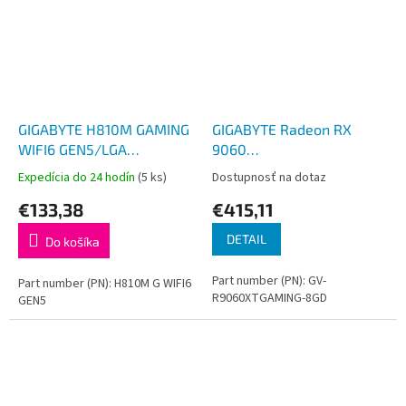
GIGABYTE H810M GAMING
GIGABYTE Radeon RX
WIFI6 GEN5/LGA
9060
1851/mATX
XT/Gaming/8GB/GDDR6
Expedícia do 24 hodín
(5 ks)
Dostupnosť na dotaz
€133,38
€415,11
DETAIL
Do košíka
Part number (PN): GV-
Part number (PN): H810M G WIFI6
R9060XTGAMING-8GD
GEN5