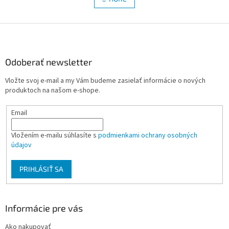
n
á
k
d
o
v
Z
a
a
c
á
n
i
p
i
e
ä
Odoberať newsletter
e
p
t
r
Vložte svoj e-mail a my Vám budeme zasielať informácie o nových
i
v
produktoch na našom e-shope.
e
k
y
Email
v
ý
p
Vložením e-mailu súhlasíte s
podmienkami ochrany osobných
i
údajov
s
u
PRIHLÁSIŤ SA
Informácie pre vás
Ako nakupovať