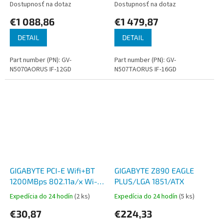
Dostupnosť na dotaz
Dostupnosť na dotaz
€1 088,86
€1 479,87
DETAIL
DETAIL
Part number (PN): GV-
Part number (PN): GV-
N5070AORUS IF-12GD
N507TAORUS IF-16GD
GIGABYTE PCI-E Wifi+BT
GIGABYTE Z890 EAGLE
1200MBps 802.11a/x Wi-Fi
PLUS/LGA 1851/ATX
6E
Expedícia do 24 hodín
(2 ks)
Expedícia do 24 hodín
(5 ks)
€30,87
€224,33