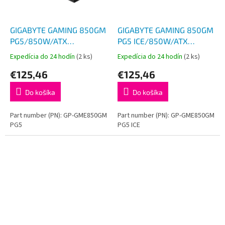
GIGABYTE GAMING 850GM
GIGABYTE GAMING 850GM
PG5/850W/ATX
PG5 ICE/850W/ATX
3.1/90%/Modular/Retail
3.1/90%/Modular/Retail
Expedícia do 24 hodín
(2 ks)
Expedícia do 24 hodín
(2 ks)
€125,46
€125,46
Do košíka
Do košíka
Part number (PN): GP-GME850GM
Part number (PN): GP-GME850GM
PG5
PG5 ICE