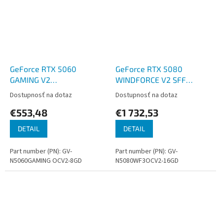
GeForce RTX 5060
GeForce RTX 5080
GAMING V2
WINDFORCE V2 SFF
8G/Gaming/OC/8GB/GDDR7
16G/OC/16GB/GDDR7
Dostupnosť na dotaz
Dostupnosť na dotaz
€553,48
€1 732,53
DETAIL
DETAIL
Part number (PN): GV-
Part number (PN): GV-
N5060GAMING OCV2-8GD
N5080WF3OCV2-16GD