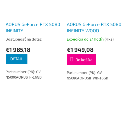
AORUS GeForce RTX 5080
AORUS GeForce RTX 5080
INFINITY
INFINITY WOOD
16G/Gaming/16GB/GDDR7
16G/Gaming/16GB/GDDR7
Dostupnosť na dotaz
Expedícia do 24 hodín
(4 ks)
€1 985,18
€1 949,08
DETAIL
Do košíka
Part number (PN): GV-
Part number (PN): GV-
N5080AORUS IF-16GD
N5080AORUSIF WD-16GD