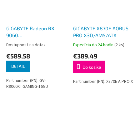
GIGABYTE Radeon RX
GIGABYTE X870E AORUS
9060
PRO X3D/AM5/ATX
XT/Gaming/16GB/GDDR6
Dostupnosť na dotaz
Expedícia do 24 hodín
(2 ks)
€589,58
€389,49
DETAIL
Do košíka
Part number (PN): GV-
Part number (PN): X870E A PRO X
R9060XTGAMING-16GD