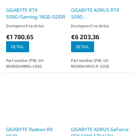
GIGABYTE RTX
GIGABYTE AORUS RTX
5080/Gaming/16GB/GDDR7
5090
INFINITY/32GB/GDDR7
Dostupnosť na dotaz
Dostupnosť na dotaz
€1 780,65
€6 203,36
DETAIL
DETAIL
Part number (PN): GV-
Part number (PN): GV-
N5080GAMING-16GD
N5090AORUS IF-32GD
GIGABYTE Radeon RX
GIGABYTE AORUS GeForce
9070
RTX 5090 STEALTH