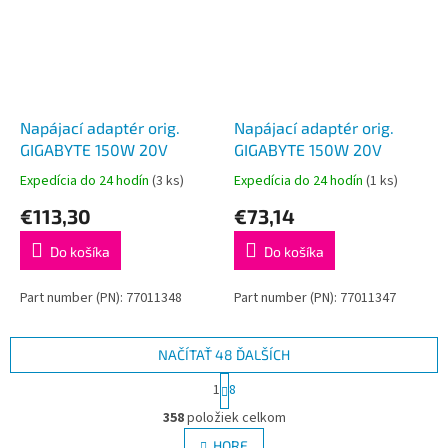
Napájací adaptér orig.
Napájací adaptér orig.
GIGABYTE 150W 20V
GIGABYTE 150W 20V
Expedícia do 24 hodín
(3 ks)
Expedícia do 24 hodín
(1 ks)
€113,30
€73,14
Do košíka
Do košíka
Part number (PN): 77011348
Part number (PN): 77011347
NAČÍTAŤ 48 ĎALŠÍCH
S
1
8
t
O
r
358
položiek celkom
v
á
l
HORE