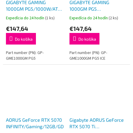
GIGABYTE GAMING
GIGABYTE GAMING
1000GM PG5/1000W/ATX
1000GM PG5
3.1/90%/Modular/Retail
ICE/1000W/ATX
Expedícia do 24 hodín
(1 ks)
Expedícia do 24 hodín
(2 ks)
3.1/90%/Modular/Retail
€147,64
€147,64
Do košíka
Do košíka
Part number (PN): GP-
Part number (PN): GP-
GME1000GM PG5
GME1000GM PG5 ICE
AORUS GeForce RTX 5070
Gigabyte AORUS GeForce
INFINITY/Gaming/12GB/GDDR7
RTX 5070 Ti
INFINITY/Gaming/16GB/GDD