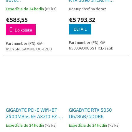
GRE/Gaming/OC/12GB/GDDR6
ICE/32GB/GDDR7
Expedícia do 24 hodín
(>5 ks)
Dostupnosť na dotaz
€583,55
€5 793,32
DETAIL
Do košíka
Part number (PN): GV-
Part number (PN): GV-
N5090AORUSST ICE-32GD
R907GREGAMING OC-12GD
GIGABYTE PCI-E Wifi+BT
GIGABYTE RTX 5050
2400MBps 6E AX210 EZ-
D6/8GB/GDDR6
Plug
Expedícia do 24 hodín
(>5 ks)
Expedícia do 24 hodín
(>5 ks)