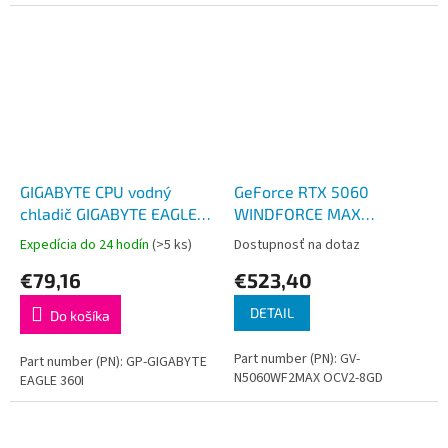
GIGABYTE CPU vodný
GeForce RTX 5060
chladič GIGABYTE EAGLE
WINDFORCE MAX
360I
V2/Gaming/OC/8GB/GDDR7
Expedícia do 24 hodín
(>5 ks)
Dostupnosť na dotaz
€79,16
€523,40
DETAIL
Do košíka
Part number (PN): GV-
Part number (PN): GP-GIGABYTE
N5060WF2MAX OCV2-8GD
EAGLE 360I