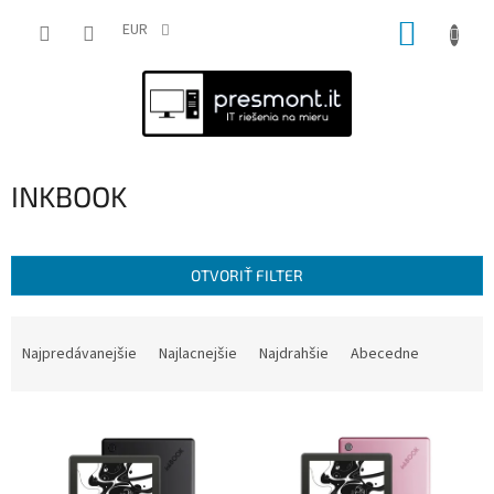
Prejsť
NÁKUP
na
EUR
obsah
KOŠÍK
INKBOOK
OTVORIŤ FILTER
R
a
Najpredávanejšie
Najlacnejšie
Najdrahšie
Abecedne
d
e
V
n
ý
i
p
e