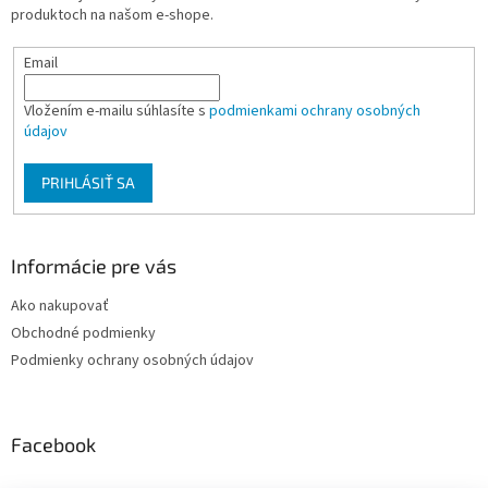
i
e
produktoch na našom e-shope.
p
e
r
Email
v
k
y
Vložením e-mailu súhlasíte s
podmienkami ochrany osobných
v
údajov
ý
p
PRIHLÁSIŤ SA
i
s
u
Informácie pre vás
Ako nakupovať
Obchodné podmienky
Podmienky ochrany osobných údajov
Facebook