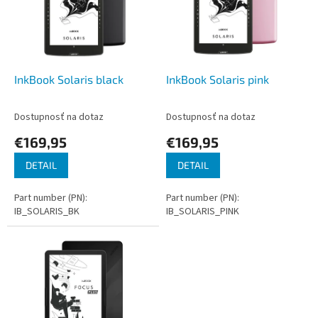
i
p
s
r
p
o
r
d
o
u
d
k
InkBook Solaris black
InkBook Solaris pink
u
t
k
o
Dostupnosť na dotaz
Dostupnosť na dotaz
t
v
€169,95
€169,95
o
v
DETAIL
DETAIL
Part number (PN):
Part number (PN):
IB_SOLARIS_BK
IB_SOLARIS_PINK