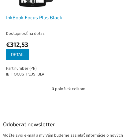
InkBook Focus Plus Black
Dostupnosť na dotaz
€312,53
DETAIL
Part number (PN):
IB_FOCUS_PLUS_BLA
3
položiek celkom
O
v
l
Z
á
á
d
p
a
ä
Odoberať newsletter
c
t
i
Vložte svoj e-mail a my Vám budeme zasielať informácie o nových