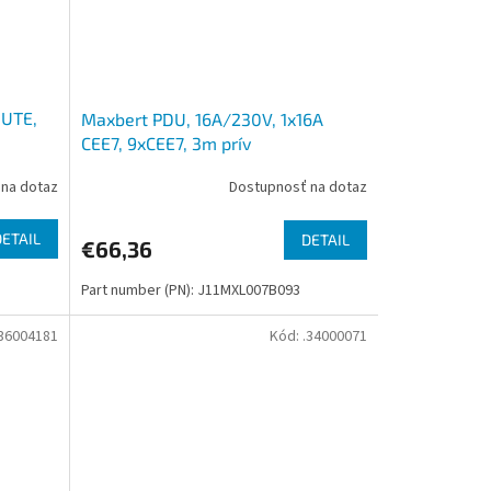
 UTE,
Maxbert PDU, 16A/230V, 1x16A
CEE7, 9xCEE7, 3m prív
na dotaz
Dostupnosť na dotaz
DETAIL
DETAIL
€66,36
Part number (PN): J11MXL007B093
.36004181
Kód:
.34000071