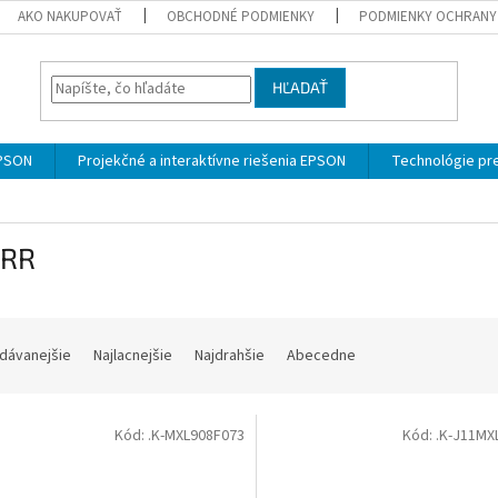
AKO NAKUPOVAŤ
OBCHODNÉ PODMIENKY
PODMIENKY OCHRANY
HĽADAŤ
EPSON
Projekčné a interaktívne riešenia EPSON
Technológie pre
RR
dávanejšie
Najlacnejšie
Najdrahšie
Abecedne
Kód:
.K-MXL908F073
Kód:
.K-J11MX