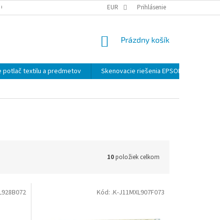
 OSOBNÝCH ÚDAJOV
EUR
Prihlásenie
NÁKUPNÝ
Prázdny košík
KOŠÍK
 potlač textilu a predmetov
Skenovacie riešenia EPSON
Záloh
10
položiek celkom
L928B072
Kód:
.K-J11MXL907F073