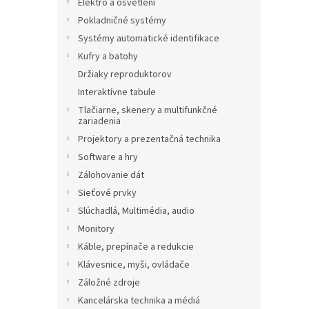
Elektro a osvětlení
Pokladničné systémy
Systémy automatické identifikace
Kufry a batohy
Držiaky reproduktorov
Interaktívne tabule
Tlačiarne, skenery a multifunkčné
zariadenia
Projektory a prezentačná technika
Software a hry
Zálohovanie dát
Sieťové prvky
Slúchadlá, Multimédia, audio
Monitory
Káble, prepínače a redukcie
Klávesnice, myši, ovládače
Záložné zdroje
Kancelárska technika a médiá