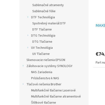
Sublimačné atramenty
Sublimačné fólie
DTF Technológia
Spotrebný materiál DTF
MAXBE
DTF Tlačiarne
DTG Technológia
DTG Tlačiarne
UV Technológia
€74
UV Tlačiarne
Skenovacie riešenia EPSON
Part n
Zálohovacie systémy SYNOLOGY
NAS Zariadenia
Príslušenstvo k NAS
Tlačové riešenia Brother
Multifunkčné tlačiarne Laserové
Multifunkčné tlačiarne atramentové
Štítkové tlačiarne