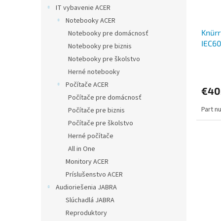
IT vybavenie ACER
Notebooky ACER
Knürr
Notebooky pre domácnosť
IEC6
Notebooky pre biznis
Notebooky pre školstvo
Herné notebooky
Počítače ACER
€40
Počítače pre domácnosť
Part n
Počítače pre biznis
Počítače pre školstvo
Herné počítače
All in One
Monitory ACER
Príslušenstvo ACER
Audioriešenia JABRA
Slúchadlá JABRA
Reproduktory