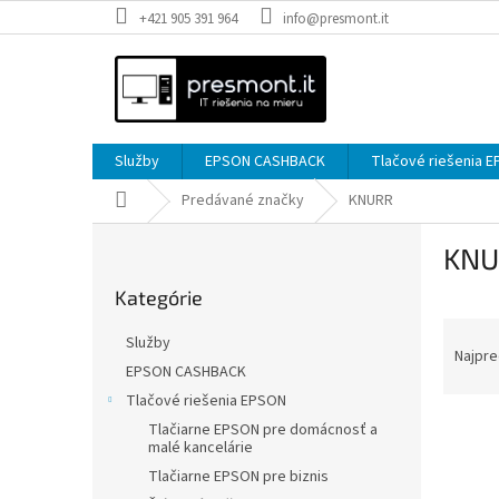
Prejsť
+421 905 391 964
info@presmont.it
na
obsah
Služby
EPSON CASHBACK
Tlačové riešenia 
Domov
Predávané značky
KNURR
B
KNU
o
Preskočiť
č
Kategórie
kategórie
n
R
ý
Služby
a
p
Najpre
EPSON CASHBACK
d
a
Tlačové riešenia EPSON
e
n
V
n
e
Tlačiarne EPSON pre domácnosť a
malé kancelárie
ý
i
l
p
e
Tlačiarne EPSON pre biznis