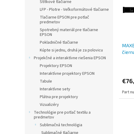
i
p
Štítkové tlačiarne
s
r
LFP - Plotre - Veľkoformátové tlačiarne
p
o
Tlačiarne EPSON pre potlač
r
d
predmetov
o
u
Spotrebný materiál pre tlačiarne
d
k
EPSON
u
t
Pokladničné tlačiarne
MAXBE
k
o
Kúpte si jednu, druhá je za polovicu
čiern
t
v
Projekčné a interaktívne riešenia EPSON
o
v
Projektory EPSON
Interaktívne projektory EPSON
€76
Tabule
Interaktívne sety
Part n
Plátna pre projektory
Vizualizéry
Technológie pre potlač textilu a
predmetov
Sublimačná technológia
Sublimačné tlačiarne