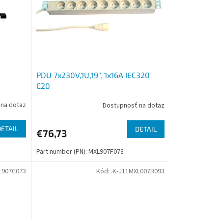
PDU 7x230V,1U,19'', 1x16A IEC320
C20
na dotaz
Dostupnosť na dotaz
DETAIL
DETAIL
€76,73
Part number (PN): MXL907F073
L907C073
Kód:
.K-J11MXL007B093