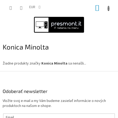
Prejsť
NÁKUP
na
EUR
obsah
KOŠÍK
Konica Minolta
Žiadne produkty značky
Konica Minolta
sa nenašli...
Z
á
p
ä
Odoberať newsletter
t
Vložte svoj e-mail a my Vám budeme zasielať informácie o nových
i
produktoch na našom e-shope.
e
Email