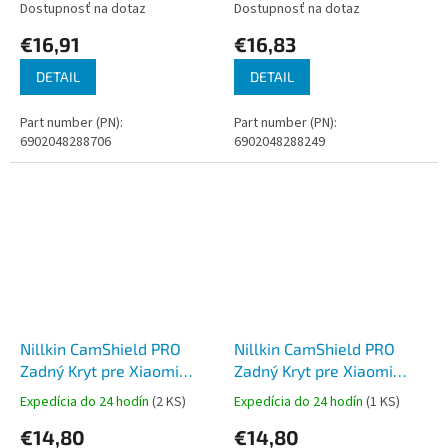
Dostupnosť na dotaz
Dostupnosť na dotaz
Pro+ 5G Black
€16,91
€16,83
DETAIL
DETAIL
Part number (PN):
Part number (PN):
6902048288706
6902048288249
Nillkin CamShield PRO
Nillkin CamShield PRO
Zadný Kryt pre Xiaomi
Zadný Kryt pre Xiaomi
Redmi Note 14 Pro
Redmi Note 14 Pro
Expedícia do 24 hodín
(2 KS)
Expedícia do 24 hodín
(1 KS)
5G/Poco X7 5G Blue
5G/Poco X7 5G Black
€14,80
€14,80