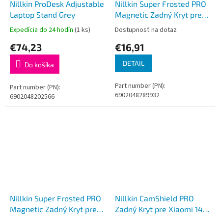
Nillkin ProDesk Adjustable
Nillkin Super Frosted PRO
Laptop Stand Grey
Magnetic Zadný Kryt pre
Xiaomi 15 Black
Expedícia do 24 hodín
(1 ks)
Dostupnosť na dotaz
€74,23
€16,91
DETAIL
Do košíka
Part number (PN):
Part number (PN):
6902048289932
6902048202566
Nillkin Super Frosted PRO
Nillkin CamShield PRO
Magnetic Zadný Kryt pre
Zadný Kryt pre Xiaomi 14T
Xiaomi Redmi Note 14
Black