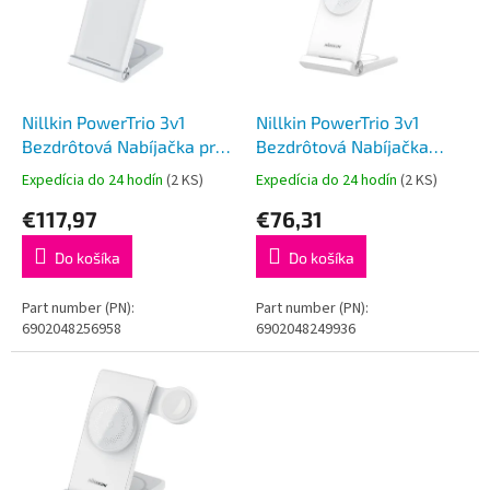
i
p
s
r
p
o
r
d
o
u
d
k
Nillkin PowerTrio 3v1
Nillkin PowerTrio 3v1
u
t
Bezdrôtová Nabíjačka pre
Bezdrôtová Nabíjačka
k
o
Apple Watch White (MFI)
MagSafe pre Samsung
Expedícia do 24 hodín
(2 KS)
Expedícia do 24 hodín
(2 KS)
t
v
Watch White
€117,97
€76,31
o
v
Do košíka
Do košíka
Part number (PN):
Part number (PN):
6902048256958
6902048249936