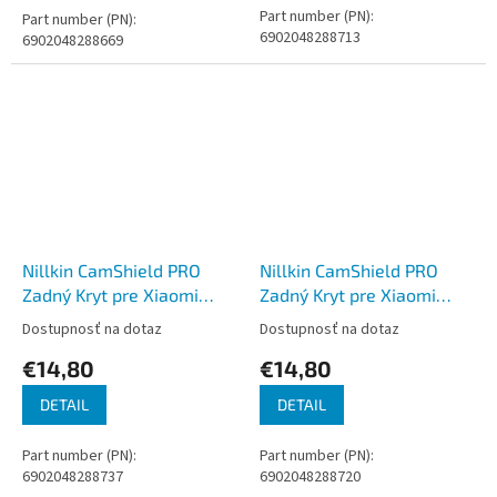
Part number (PN):
Part number (PN):
6902048288713
6902048288669
Nillkin CamShield PRO
Nillkin CamShield PRO
Zadný Kryt pre Xiaomi
Zadný Kryt pre Xiaomi
Redmi Note 14 Pro+ 5G
Redmi Note 14 Pro+ 5G
Dostupnosť na dotaz
Dostupnosť na dotaz
Dark Green
Blue
€14,80
€14,80
DETAIL
DETAIL
Part number (PN):
Part number (PN):
6902048288737
6902048288720