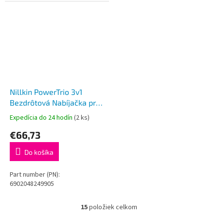
Nillkin PowerTrio 3v1
Bezdrôtová Nabíjačka pre
Samsung Watch White
Expedícia do 24 hodín
(2 ks)
€66,73
Do košíka
Part number (PN):
6902048249905
15
položiek celkom
O