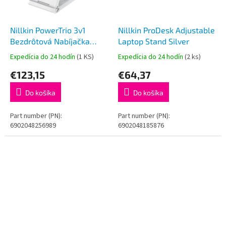
Nillkin PowerTrio 3v1
Nillkin ProDesk Adjustable
Bezdrôtová Nabíjačka
Laptop Stand Silver
MagSafe pre Apple Watch
Expedícia do 24 hodín
(1 KS)
Expedícia do 24 hodín
(2 ks)
White (MFI)
€123,15
€64,37
Do košíka
Do košíka
Part number (PN):
Part number (PN):
6902048256989
6902048185876