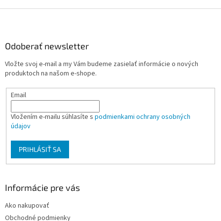
v
l
Z
á
á
d
p
a
ä
Odoberať newsletter
c
t
i
Vložte svoj e-mail a my Vám budeme zasielať informácie o nových
i
e
produktoch na našom e-shope.
p
e
r
Email
v
k
y
Vložením e-mailu súhlasíte s
podmienkami ochrany osobných
v
údajov
ý
p
PRIHLÁSIŤ SA
i
s
u
Informácie pre vás
Ako nakupovať
Obchodné podmienky