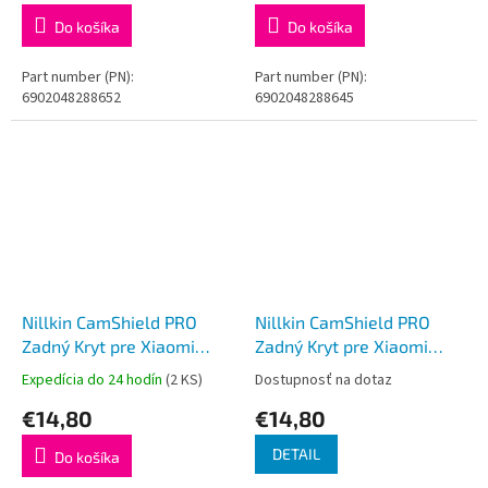
Do košíka
Do košíka
Part number (PN):
Part number (PN):
6902048288652
6902048288645
Nillkin CamShield PRO
Nillkin CamShield PRO
Zadný Kryt pre Xiaomi
Zadný Kryt pre Xiaomi
Redmi Note 14 Pro
Redmi Note 14 Pro+ 5G
Expedícia do 24 hodín
(2 KS)
Dostupnosť na dotaz
5G/Poco X7 5G Dark Green
Black
€14,80
€14,80
DETAIL
Do košíka