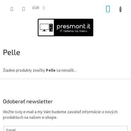
Prejsť
NÁKUP
na
EUR
obsah
KOŠÍK
Pelle
Žiadne produkty značky
Pelle
sa nenašli...
Z
á
p
ä
Odoberať newsletter
t
Vložte svoj e-mail a my Vám budeme zasielať informácie o nových
i
produktoch na našom e-shope.
e
Email