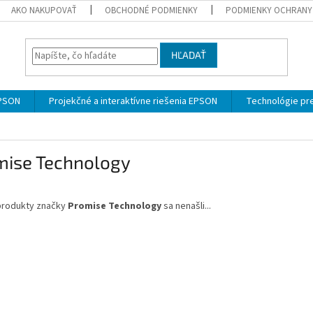
AKO NAKUPOVAŤ
OBCHODNÉ PODMIENKY
PODMIENKY OCHRANY
HĽADAŤ
EPSON
Projekčné a interaktívne riešenia EPSON
Technológie pre
mise Technology
produkty značky
Promise Technology
sa nenašli...