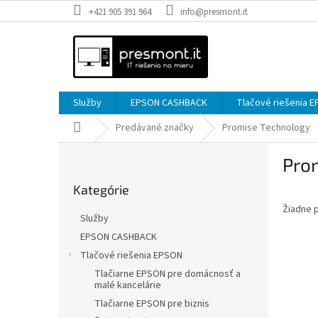
Prejsť
+421 905 391 964
info@presmont.it
na
obsah
Služby
EPSON CASHBACK
Tlačové riešenia 
Domov
Predávané značky
Promise Technology
B
Pro
o
Preskočiť
č
Kategórie
kategórie
n
Žiadne 
ý
Služby
p
EPSON CASHBACK
a
Tlačové riešenia EPSON
n
e
Tlačiarne EPSON pre domácnosť a
malé kancelárie
l
Tlačiarne EPSON pre biznis