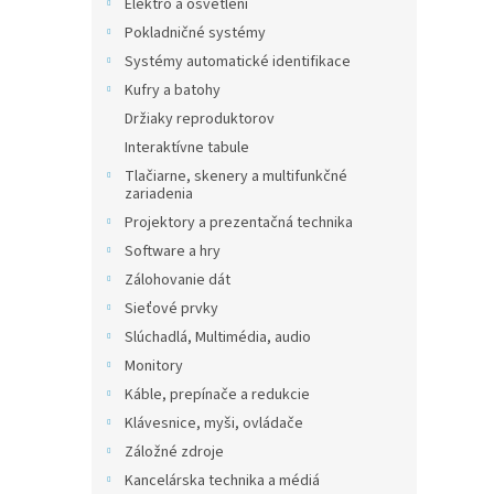
Elektro a osvětlení
Pokladničné systémy
Systémy automatické identifikace
Kufry a batohy
Držiaky reproduktorov
Interaktívne tabule
Tlačiarne, skenery a multifunkčné
zariadenia
Projektory a prezentačná technika
Software a hry
Zálohovanie dát
Sieťové prvky
Slúchadlá, Multimédia, audio
Monitory
Káble, prepínače a redukcie
Klávesnice, myši, ovládače
Záložné zdroje
Kancelárska technika a médiá