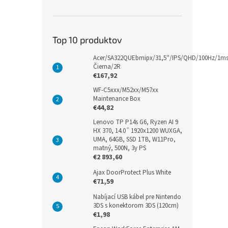
Top 10 produktov
Acer/SA322QUEbmipx/31,5''/IPS/QHD/100Hz/1ms
Čierna/2R
€167,92
WF-C5xxx/M52xx/M57xx
Maintenance Box
€44,82
Lenovo TP P14s G6, Ryzen AI 9
HX 370, 14.0˝ 1920x1200 WUXGA,
UMA, 64GB, SSD 1TB, W11Pro,
matný, 500N, 3y PS
€2 893,60
Ajax DoorProtect Plus White
€71,59
Nabíjací USB kábel pre Nintendo
3DS s konektorom 3DS (120cm)
€1,98