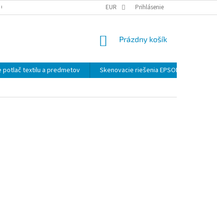
 OSOBNÝCH ÚDAJOV
EUR
Prihlásenie
NÁKUPNÝ
Prázdny košík
KOŠÍK
 potlač textilu a predmetov
Skenovacie riešenia EPSON
Záloh