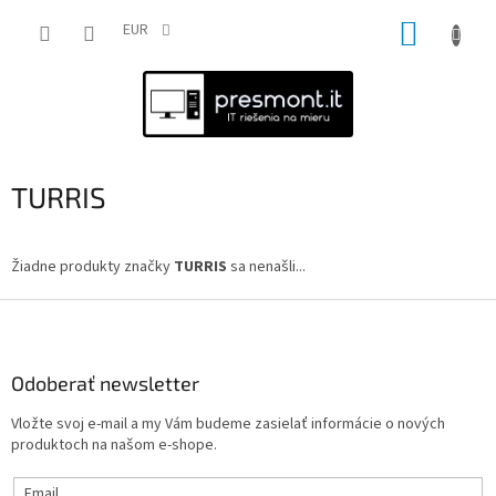
Prejsť
NÁKUP
na
EUR
obsah
KOŠÍK
TURRIS
Žiadne produkty značky
TURRIS
sa nenašli...
Z
á
p
ä
Odoberať newsletter
t
Vložte svoj e-mail a my Vám budeme zasielať informácie o nových
i
produktoch na našom e-shope.
e
Email